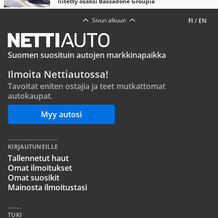
liitetty osaksi Bassadone Groupia
Sivun alkuun
FI
/
EN
Suomen suosituin autojen markkinapaikka
Ilmoita Nettiautossa!
Tavoitat eniten ostajia ja teet mutkattomat
autokaupat.
Myy autosi
KIRJAUTUNEILLE
Tallennetut haut
Omat ilmoitukset
Omat suosikit
Mainosta ilmoitustasi
TUKI