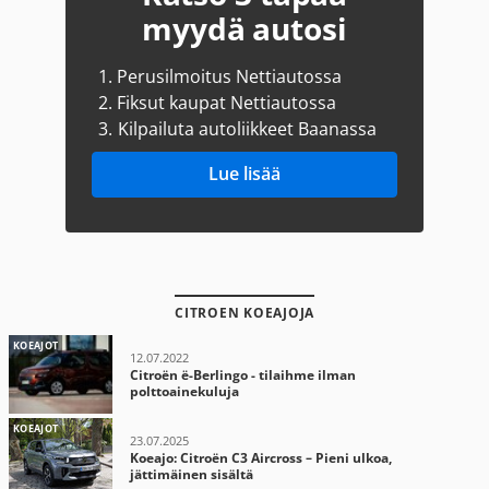
myydä autosi
1.
Perusilmoitus Nettiautossa
2.
Fiksut kaupat Nettiautossa
3.
Kilpailuta autoliikkeet Baanassa
Lue lisää
CITROEN KOEAJOJA
KOEAJOT
12.07.2022
Citroën ë-Berlingo - tilaihme ilman
polttoainekuluja
KOEAJOT
23.07.2025
Koeajo: Citroën C3 Aircross – Pieni ulkoa,
jättimäinen sisältä