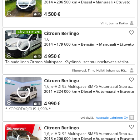
2014
● 206 500 km
● Diesel
● Manuaali
● Etuveto
4 500 €
15
Vihti, Jorma Kukko
PÄIVITETTY 72H
Citroen Berlingo
1,6
2014
● 179 600 km
● Bensiini
● Manuaali
● Etuveto
4 950 €
10
Taloudellinen Citroen Multispace. Käytännölliset muunneltavat sisätilat.
Kiuruvesi, Timo Heikki Johannes Härkönen
Citroen Berlingo
1,6, e-HDi 92 Multispace BMP6 Automaatti Stop and Start * KORKO 1,99% * VETOKOUKKU * SUOMI-AUTO * SIISTI *
2011
● 224 000 km
● Diesel
● Automaatti
● Etuveto
4 990 €
18
* KORKOTARJOUS 1,99% *
Jyväskylä,
Autotalo Lahtinen Oy
Citroen Berlingo
1,6, e-HDi 92 Multispace BMP6 Automaatti Stop and Start
2013
● 206 000 km
● Diesel
● Automaatti
● Etuveto