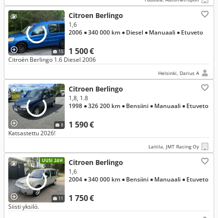
Citroen Berlingo
1,6
2006
● 340 000 km
● Diesel
● Manuaali
● Etuveto
1 500 €
15
Citroën Berlingo 1.6 Diesel 2006
Helsinki, Darius A
Citroen Berlingo
1,8, 1.8
1998
● 326 200 km
● Bensiini
● Manuaali
● Etuveto
1 590 €
8
Katsastettu 2026!
Laitila, JMT Racing Oy
UUSI 24H
Citroen Berlingo
1,6
2004
● 340 000 km
● Bensiini
● Manuaali
● Etuveto
1 750 €
11
Siisti yksilö.