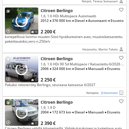
Närpiö, Teresa Sumuvuori
Citroen Berlingo
1,6, 1.6 HDi Multispace Automaatti
2012
● 376 000 km
● Diesel
● Automaatti
● Etuveto
2 200 €
10
konepellissä lommo muuten Siisti hyväkuntoinen auto, muutoskatsastettu
pakettiautoksi,vero n.250e/v
Harjavalta, Marita Takala
Citroen Berlingo
1,6, 1.6 HDi 90 5d Multispace / Katsastettu 6/2026 / Ilmastointi / Vetokoukku / 2 x renkaat / Vaihto ja rahoitus
2006
● 324 000 km
● Diesel
● Manuaali
● Etuveto
2 250 €
17
Pakuksi rekisteröity Berlingo, seuraava katsastus 6/2027
Kempele,
JS-Automoto
Citroen Berlingo
1,9, 1.9 D
2004
● 172 673 km
● Diesel
● Manuaali
● Etuveto
2 390 €
11
Citroen Berlingo vähillä kilometreillä. Vähäkulutuksinen ja luotettava auto,