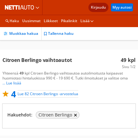
Kirjaudu
Myy autosi
Haku
Uusimmat
Liikkeet
Pikalinkit
Lisää
Muokkaa hakua
Tallenna haku
Citroen Berlingo vaihtoautot
49
kpl
Sivu
1/2
Yhteensä
49
kpl Citroen Berlingo vaihtoautoa autoilmoitusta kaipaavat
huomiotasi hintaluokissa 990 € - 19 690 €. Tutki ilmoitukset ja valitse oma
... Lue lisää
4
Lue 82 Citroen Berlingo -arvostelua
Hakuehdot:
Citroen Berlingo