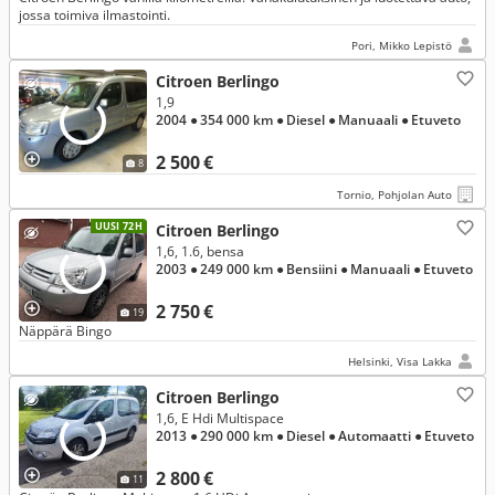
jossa toimiva ilmastointi.
Pori, Mikko Lepistö
Citroen Berlingo
1,9
2004
● 354 000 km
● Diesel
● Manuaali
● Etuveto
2 500 €
8
Tornio, Pohjolan Auto
UUSI 72H
Citroen Berlingo
1,6, 1.6, bensa
2003
● 249 000 km
● Bensiini
● Manuaali
● Etuveto
2 750 €
19
Näppärä Bingo
Helsinki, Visa Lakka
Citroen Berlingo
1,6, E Hdi Multispace
2013
● 290 000 km
● Diesel
● Automaatti
● Etuveto
2 800 €
11