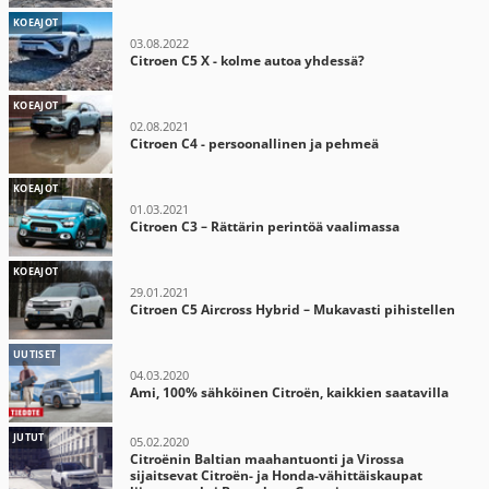
KOEAJOT
03.08.2022
Citroen C5 X - kolme autoa yhdessä?
KOEAJOT
02.08.2021
Citroen C4 - persoonallinen ja pehmeä
KOEAJOT
01.03.2021
Citroen C3 – Rättärin perintöä vaalimassa
KOEAJOT
29.01.2021
Citroen C5 Aircross Hybrid – Mukavasti pihistellen
UUTISET
04.03.2020
Ami, 100% sähköinen Citroën, kaikkien saatavilla
JUTUT
05.02.2020
Citroënin Baltian maahantuonti ja Virossa
sijaitsevat Citroën- ja Honda-vähittäiskaupat