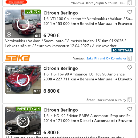
Ylivieska, Rinta-Joupin Autoliike, Ylivieska
UUSI 72H
Citroen Berlingo
1,6, VTi 100 Collection ** Vetokoukku / Vakkari / Suomi-auto / Viimeisin huolto: 151tkm 01/2026 / Lohko+sisäpist. **
2011
● 153 000 km
● Bensiini
● Manuaali
● Etuveto
6 790 €
5
Vetokoukku / Vakkari / Suomi-auto / Viimeisin huolto: 151tkm 01/2026 /
Lohko+sisäpist. / Seuraava katsastus: 12.04.2027 / Aurinkoverhot
takaikkunoille /
TOIMITETAAN
Vantaa,
Saka Finland Oy Koivuhaka
Citroen Berlingo
1,6, 1,6i 16v 90 Ambiance 1,6i 16v 90 Ambiance
2008
● 227 711 km
● Bensiini
● Manuaali
● Etuveto
6 800 €
17
Ähtäri, Korsumäen Auto Ky
PÄIVITETTY 24H
Citroen Berlingo
1,6, e-HDi 92 Edition BMP6 Automaatti Stop and Start, **Korko alk. 1,99%**
2014
● 171 000 km
● Diesel
● Automaatti
● Etuveto
6 800 €
24
** 1-omisteinen / Ilmastointi / Vakionopeudensäädin / Peruutustutka /