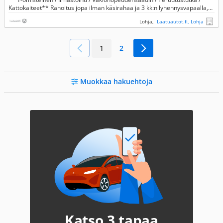
Kattokaiteet** Rahoitus jopa ilman käsirahaa ja 3 kk:n lyhennysvapaalla,
kysy lisää myyjiltä!!**
Lohja,
Laatuautot.fi, Lohja
1
2
Muokkaa hakuehtoja
Katso 3 tapaa