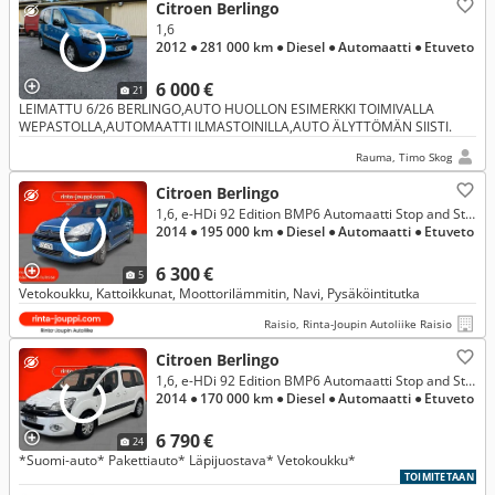
Citroen Berlingo
1,6
2012
● 281 000 km
● Diesel
● Automaatti
● Etuveto
6 000 €
21
LEIMATTU 6/26 BERLINGO,AUTO HUOLLON ESIMERKKI TOIMIVALLA
WEPASTOLLA,AUTOMAATTI ILMASTOINILLA,AUTO ÄLYTTÖMÄN SIISTI.
Rauma, Timo Skog
Citroen Berlingo
1,6, e-HDi 92 Edition BMP6 Automaatti Stop and Start
2014
● 195 000 km
● Diesel
● Automaatti
● Etuveto
6 300 €
5
Vetokoukku, Kattoikkunat, Moottorilämmitin, Navi, Pysäköintitutka
Raisio, Rinta-Joupin Autoliike Raisio
Citroen Berlingo
1,6, e-HDi 92 Edition BMP6 Automaatti Stop and Start
2014
● 170 000 km
● Diesel
● Automaatti
● Etuveto
6 790 €
24
*Suomi-auto* Pakettiauto* Läpijuostava* Vetokoukku*
TOIMITETAAN