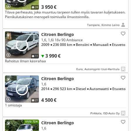
3 950 €
24
Tilava perheauto, joka muuntuu tarpeen tullen myös tavaran kuljetukseen.
Pienikulutuksinen menopeli toimivalla ilmastoinnilla.
Tampere, Kimmo Leino
Citroen Berlingo
1,6, 1,6i 16v 90 Ambiance
2009
● 236 000 km
● Bensiini
● Manuaali
● Etuveto
3 990 €
11
Rahoitus ilman käsirahaa
Eura, Automyynti Uusi-Kerttula
Citroen Berlingo
1,6
2014
● 296 523 km
● Diesel
● Automaatti
● Etuveto
4 500 €
21
1 omistaja
Pirkkala, ISD-Auto Oy
UUSI 72H
Citroen Berlingo
1,6