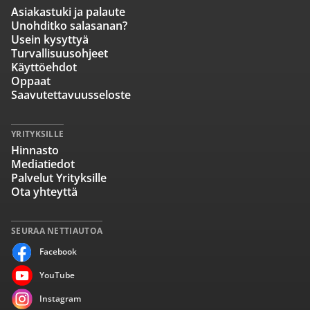
Asiakastuki ja palaute
Unohditko salasanan?
Usein kysyttyä
Turvallisuusohjeet
Käyttöehdot
Oppaat
Saavutettavuusseloste
YRITYKSILLE
Hinnasto
Mediatiedot
Palvelut Yrityksille
Ota yhteyttä
SEURAA NETTIAUTOA
Facebook
YouTube
Instagram