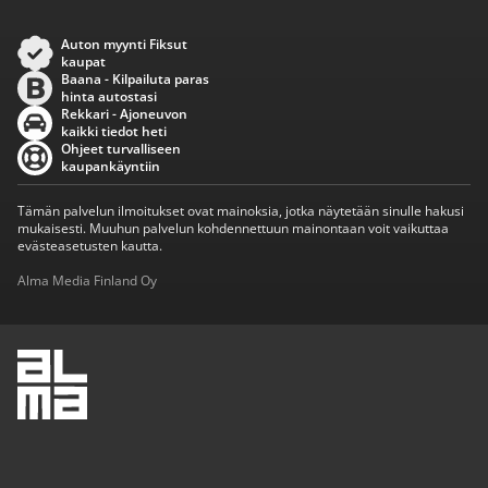
Auton myynti Fiksut
kaupat
Baana - Kilpailuta paras
hinta autostasi
Rekkari - Ajoneuvon
kaikki tiedot heti
Ohjeet turvalliseen
kaupankäyntiin
Tämän palvelun ilmoitukset ovat mainoksia, jotka näytetään sinulle hakusi
mukaisesti. Muuhun palvelun kohdennettuun mainontaan voit vaikuttaa
evästeasetusten kautta.
Alma Media Finland Oy