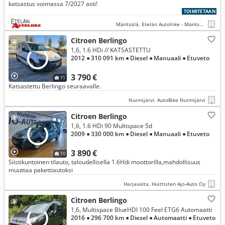
katsastus voimassa 7/2027 asti!
TOIMITETAAN
Mäntsälä, Etelän Autoliike - Mäntsälä
Citroen Berlingo
1,6, 1.6 HDi // KATSASTETTU
2012
● 310 091 km
● Diesel
● Manuaali
● Etuveto
3 790 €
11
Katsastettu Berlingo seuraavalle.
Nurmijärvi, AutoBike Nurmijärvi
Citroen Berlingo
1,6, 1.6 HDi 90 Multispace 5d
2009
● 330 000 km
● Diesel
● Manuaali
● Etuveto
3 890 €
10
Siistikuntoinen tilauto, taloudellisella 1.6Hdi moottorilla,mahdollisuus
muuttaa pakettiautoksi
Harjavalta, Huittisten Ajo-Auto Oy
Citroen Berlingo
1,6, Multispace BlueHDI 100 Feel ETG6 Automaatti
2016
● 296 700 km
● Diesel
● Automaatti
● Etuveto