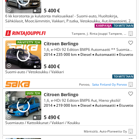
5 400 €
29
6 kk korotonta ja kulutonta maksuaikaa! - Suomi-auto, Huoltokirja,
Sähkölasit, Moot.lämmitin, Vakkari, P.tutka, Vetokoukku, Aut.ilmastointi, 2 x
renkaat
KAMPANJA
TOIMITETAAN
Tampere, J. Rinta-Jouppi Tampere, Hatanpää
PÄIVITETTY 72H
Citroen Berlingo
1,6, e-HDi 92 Edition BMP6 Automaatti ** Suomiauto / Vetokoukku / Vakkari **
2014
● 235 000 km
● Diesel
● Automaatti
● Etuveto
5 400 €
24
Suomi-auto / Vetokoukku / Vakkari
TOIMITETAAN
Porvoo,
Saka Finland Oy Porvoo
UUSI 72H
Citroen Berlingo
1,6, e-HDi 92 Edition BMP6 Aut, Hieno yksilö!
2014
● 219 000 km
● Diesel
● Automaatti
● Etuveto
5 490 €
17
Suomiauto / Kattoikkunat / Vakkari / Koukku
Mäntsälä, Auto-Planeetta Oy