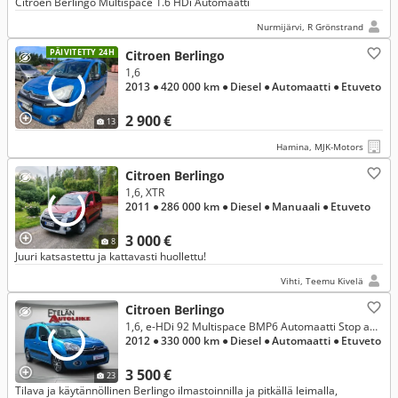
Citroën Berlingo Multispace 1.6 HDi Automaatti
Nurmijärvi, R Grönstrand
PÄIVITETTY 24H
Citroen Berlingo
1,6
2013
● 420 000 km
● Diesel
● Automaatti
● Etuveto
2 900 €
13
Hamina, MJK-Motors
Citroen Berlingo
1,6, XTR
2011
● 286 000 km
● Diesel
● Manuaali
● Etuveto
3 000 €
8
Juuri katsastettu ja kattavasti huollettu!
Vihti, Teemu Kivelä
Citroen Berlingo
1,6, e-HDi 92 Multispace BMP6 Automaatti Stop and Start | Suomi-auto | Vakionopeudensäädin | Tutkat taakse | Katsastus 7/27
2012
● 330 000 km
● Diesel
● Automaatti
● Etuveto
3 500 €
23
Tilava ja käytännöllinen Berlingo ilmastoinnilla ja pitkällä leimalla,