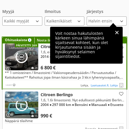
Myyjä
Ilmoitus
Järjestys
Kaikki myyjät
Voit nostaa hakutulosten
kärkeen sinua lähimpänä
Ohituskaista
Nosta ilmoituksesi tähän?
sijaitsevat kohteet, kun olet
PÄIVITETTY 24H
Citroen Berlingo
kirjautuneena sisään ja
hyväksynyt selaimen
1,6, e-HDi 92 Edition BMP6 Automaatti Stop and Start, **Korko alk. 1,99%**
sijaintitiedot.
2014
● 171 000 km
● Diesel
● Automaatti
● Etuveto
6 800 €
24
** 1-omisteinen / Ilmastointi / Vakionopeudensäädin / Peruutustutka /
Kattokaiteet** Rahoitus jopa ilman käsirahaa ja 3 kk:n lyhennysvapaalla,
kysy lisää myyjiltä!!**
Lohja,
Laatuautot.fi, Lohja
Citroen Berlingo
1,6, 1.6i Ilmastointi. Nyt edullisesti pikkunätti Berlingo.
2004
● 297 000 km
● Bensiini
● Manuaali
● Etuveto
990 €
15
Näppärä tilaihme
Tuusula, Autometropoli