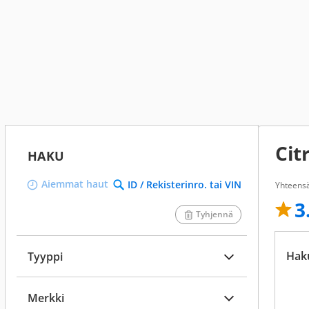
Cit
HAKU
Aiemmat haut
ID / Rekisterinro. tai VIN
Yhteens
3
Tyhjennä
Hak
Tyyppi
Merkki