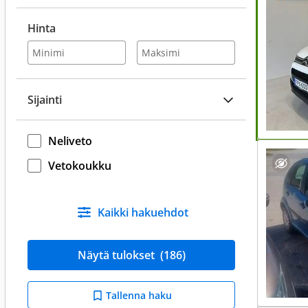
Hinta
Sijainti
Neliveto
Vetokoukku
Kaikki hakuehdot
Näytä tulokset
(186)
Tallenna haku