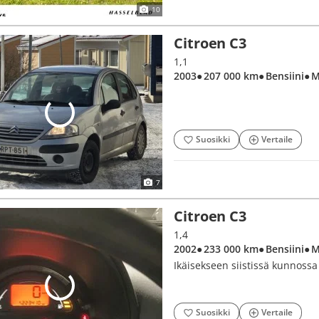
10
Citroen C3
1,1
2003
● 207 000 km
● Bensiini
● 
Suosikki
Vertaile
7
Citroen C3
1,4
2002
● 233 000 km
● Bensiini
● 
Ikäisekseen siistissä kunnossa 
Suosikki
Vertaile