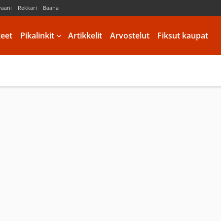
vaani
Rekkari
Baana
keet
Pikalinkit
Artikkelit
Arvostelut
Fiksut kaupat