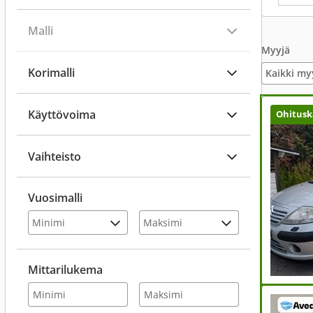
Malli
Myyjä
Korimalli
Kaikki my
Käyttövoima
Ohitusk
Vaihteisto
Vuosimalli
Mittarilukema