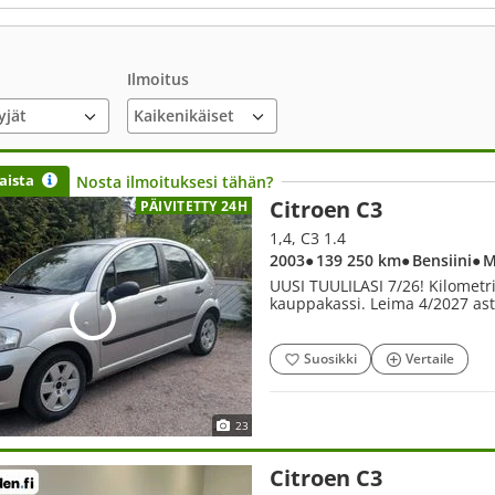
Ilmoitus
yjät
aista
Nosta ilmoituksesi tähän?
Citroen C3
PÄIVITETTY 24H
1,4, C3 1.4
2003
● 139 250 km
● Bensiini
● 
UUSI TUULILASI 7/26! Kilometri
kauppakassi. Leima 4/2027 ast
Suosikki
Vertaile
23
Citroen C3