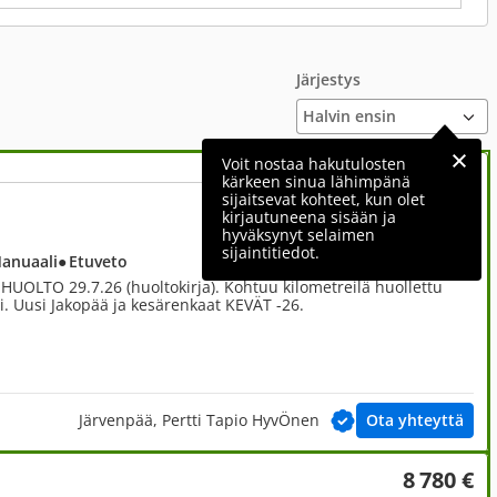
Järjestys
Voit nostaa hakutulosten
kärkeen sinua lähimpänä
sijaitsevat kohteet, kun olet
1 700 €
kirjautuneena sisään ja
hyväksynyt selaimen
sijaintitiedot.
Manuaali
● Etuveto
HUOLTO 29.7.26 (huoltokirja). Kohtuu kilometreilä huollettu
i. Uusi Jakopää ja kesärenkaat KEVÄT -26.
Järvenpää, Pertti Tapio HyvÖnen
Ota yhteyttä
8 780 €