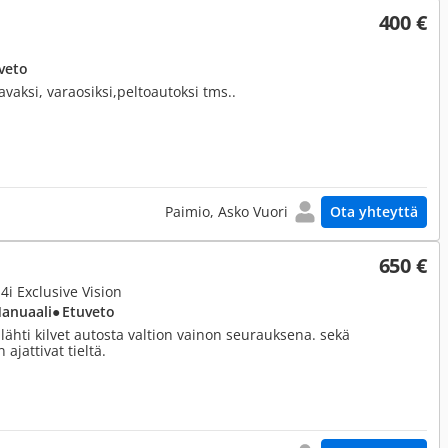
400 €
veto
vaksi, varaosiksi,peltoautoksi tms..
Paimio, Asko Vuori
Ota yhteyttä
650 €
,4i Exclusive Vision
Manuaali
● Etuveto
lähti kilvet autosta valtion vainon seurauksena. sekä
 ajattivat tieltä.