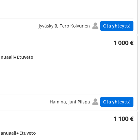
Jyväskylä, Tero Koivunen
Ota yhteyttä
1 000 €
anuaali
● Etuveto
Hamina, Jani Piispa
Ota yhteyttä
1 100 €
Manuaali
● Etuveto