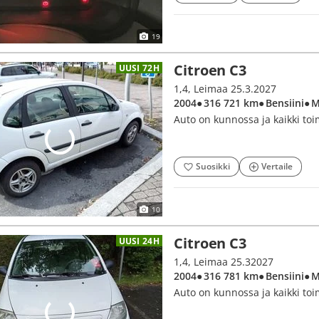
19
Citroen C3
UUSI 72H
1,4, Leimaa 25.3.2027
2004
● 316 721 km
● Bensiini
● 
Auto on kunnossa ja kaikki toi
Suosikki
Vertaile
10
Citroen C3
UUSI 24H
1,4, Leimaa 25.32027
2004
● 316 781 km
● Bensiini
● 
Auto on kunnossa ja kaikki toi