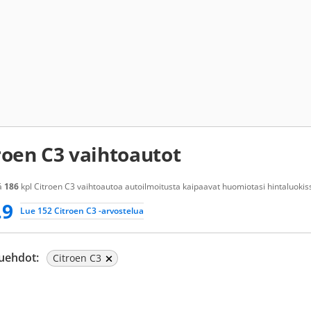
roen C3 vaihtoautot
ä
186
kpl Citroen C3 vaihtoautoa autoilmoitusta kaipaavat huomiotasi hintaluokiss
.9
Lue 152 Citroen C3 -arvostelua
uehdot:
Citroen C3