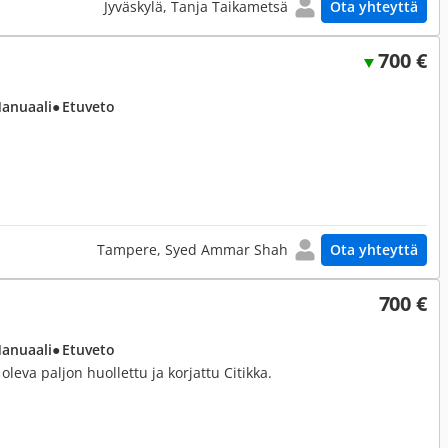
Jyväskylä, Tanja Taikametsä
Ota yhteyttä
700 €
Manuaali
● Etuveto
Tampere, Syed Ammar Shah
Ota yhteyttä
700 €
Manuaali
● Etuveto
oleva paljon huollettu ja korjattu Citikka.