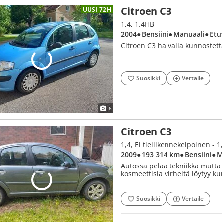
Citroen C3
UUSI 72H
1,4, 1.4HB
2004
● Bensiini
● Manuaali
● Etu
Citroen C3 halvalla kunnostetta
Suosikki
Vertaile
6
Citroen C3
1,4, Ei tieliikennekelpoinen - 1
2009
● 193 314 km
● Bensiini
● 
Autossa pelaa tekniikka mutta 
kosmeettisia virheitä löytyy kun
Suosikki
Vertaile