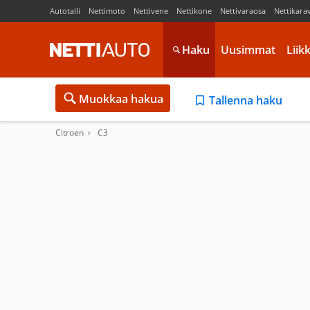
Autotalli
Nettimoto
Nettivene
Nettikone
Nettivaraosa
Nettikara
Haku
Uusimmat
Liik
Muokkaa hakua
Tallenna haku
Citroen
C3