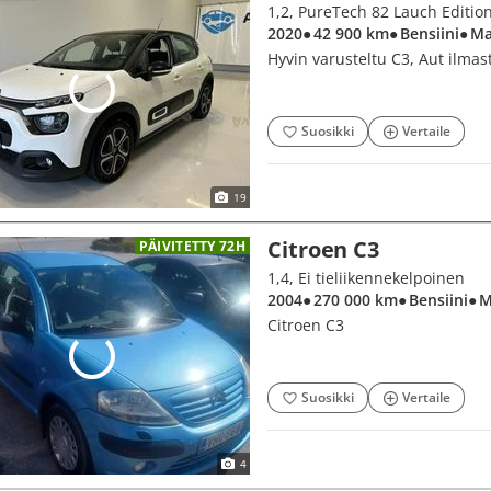
1,2, PureTech 82 Lauch Editio
2020
● 42 900 km
● Bensiini
● M
Hyvin varusteltu C3, Aut ilmast
Suosikki
Vertaile
19
Citroen C3
PÄIVITETTY 72H
1,4, Ei tieliikennekelpoinen
2004
● 270 000 km
● Bensiini
● 
Citroen C3
Suosikki
Vertaile
4