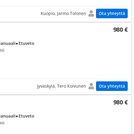
Kuopio, Jarmo Tolonen
Ota yhteyttä
980 €
Manuaali
● Etuveto
mii
Jyväskylä, Tero Koivunen
Ota yhteyttä
980 €
Manuaali
● Etuveto
mii