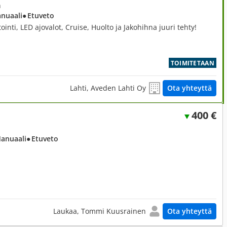
n
anuaali
● Etuveto
ointi, LED ajovalot, Cruise, Huolto ja Jakohihna juuri tehty!
TOIMITETAAN
Lahti, Aveden Lahti Oy
Ota yhteyttä
400 €
Manuaali
● Etuveto
Laukaa, Tommi Kuusrainen
Ota yhteyttä