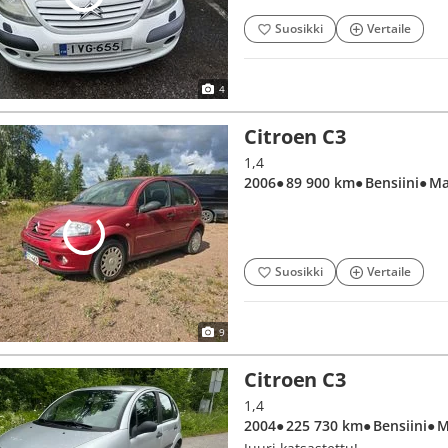
Suosikki
Vertaile
4
Citroen C3
1,4
2006
● 89 900 km
● Bensiini
● M
Suosikki
Vertaile
9
Citroen C3
1,4
2004
● 225 730 km
● Bensiini
● 