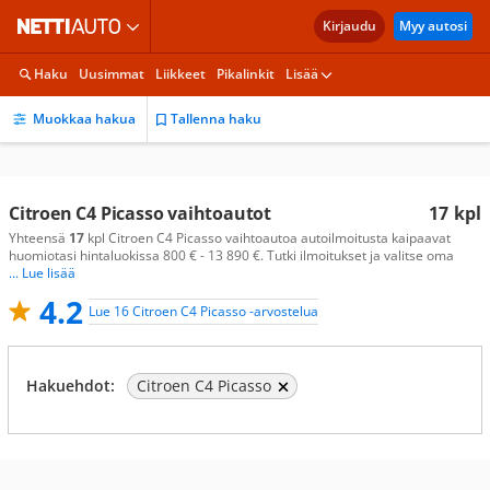
Kirjaudu
Myy autosi
Haku
Uusimmat
Liikkeet
Pikalinkit
Lisää
Muokkaa hakua
Tallenna haku
Citroen C4 Picasso vaihtoautot
17
kpl
Yhteensä
17
kpl Citroen C4 Picasso vaihtoautoa autoilmoitusta kaipaavat
huomiotasi hintaluokissa 800 € - 13 890 €. Tutki ilmoitukset ja valitse oma
... Lue lisää
4.2
Lue 16 Citroen C4 Picasso -arvostelua
Hakuehdot:
Citroen C4 Picasso