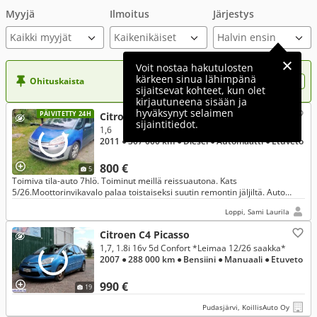
Myyjä
Ilmoitus
Järjestys
Kaikki myyjät
Voit nostaa hakutulosten
kärkeen sinua lähimpänä
Ohituskaista
Nosta ilmoituksesi tähän?
sijaitsevat kohteet, kun olet
kirjautuneena sisään ja
hyväksynyt selaimen
PÄIVITETTY 24H
Citroen C4 Picasso
sijaintitiedot.
1,6
2011
● 307 000 km
● Diesel
● Automaatti
● Etuveto
800 €
5
Toimiva tila-auto 7hlö. Toiminut meillä reissuautona. Kats
5/26.Moottorinvikavalo palaa toistaiseksi suutin remontin jäljiltä. Auto
toimii ja kulkee..
Loppi, Sami Laurila
Citroen C4 Picasso
1,7, 1.8i 16v 5d Confort *Leimaa 12/26 saakka*
2007
● 288 000 km
● Bensiini
● Manuaali
● Etuveto
990 €
19
Pudasjärvi, KoillisAuto Oy