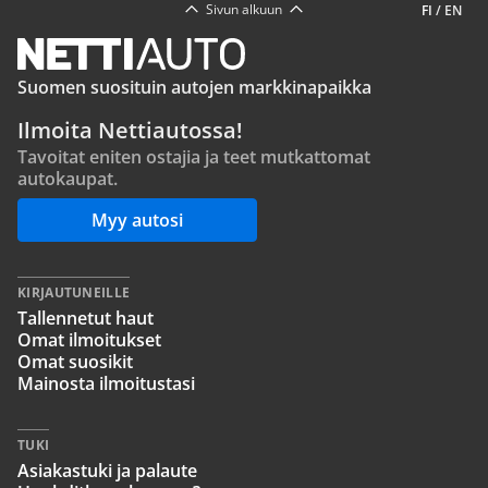
Sivun alkuun
FI
/
EN
Suomen suosituin autojen markkinapaikka
Ilmoita Nettiautossa!
Tavoitat eniten ostajia ja teet mutkattomat
autokaupat.
Myy autosi
KIRJAUTUNEILLE
Tallennetut haut
Omat ilmoitukset
Omat suosikit
Mainosta ilmoitustasi
TUKI
Asiakastuki ja palaute