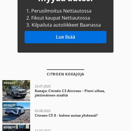
1.
Perusilmoitus Nettiautossa
2.
Fiksut kaupat Nettiautossa
3.
Kilpailuta autoliikkeet Baanassa
Lue lisää
CITROEN KOEAJOJA
KOEAJOT
23.07.2025
Koeajo: Citroën C3 Aircross – Pieni ulkoa,
jättimäinen sisältä
KOEAJOT
03.08.2022
Citroen C5 X - kolme autoa yhdessä?
KOEAJOT
12.07.2022