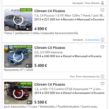
Seinäjoki, Timo Hietala
UUSI 72H
Citroen C4 Picasso
1,6, C4 Picasso 1.6 VTi Man 120hv 7 Henk / Led / Bluetooth / Vakkari / Ilmastointi / Moottorinlämmitin / Vaihto ja rahoitus
2013
● 221 000 km
● Bensiini
● Manuaali
● Etuveto
4 890 €
21
Tilava 7 paikkainen Citikka mukavalla bensamoottorilla
Kempele,
JS-Automoto
PÄIVITETTY 72H
Citroen C4 Picasso
2,0, 2.0 HDI Intensive
2014
● 246 000 km
● Diesel
● Manuaali
● Etuveto
5 400 €
15
Katsastettu 07 /-2026
Pori, Porin Automesta Oy
UUSI 72H
Citroen C4 Picasso
1,6, e-HDi 115 Confort ETG6 Automaatti ** 2-om. Suomi-auto / Cruise / Vetokoukku / Pysäköintitutkat / Juuri katsastettu **
2014
● 255 000 km
● Diesel
● Automaatti
● Etuveto
5 590 €
5
Juuri katsastettu / Cruise / Vetokoukku / Pysäköintitutkat / Suomi-auto