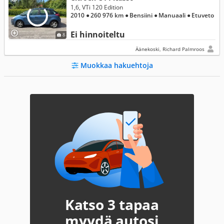
1,6, VTi 120 Edition
2010
● 260 976 km
● Bensiini
● Manuaali
● Etuveto
Ei hinnoiteltu
8
Äänekoski, Richard Palmroos
Muokkaa hakuehtoja
Katso 3 tapaa
myydä autosi