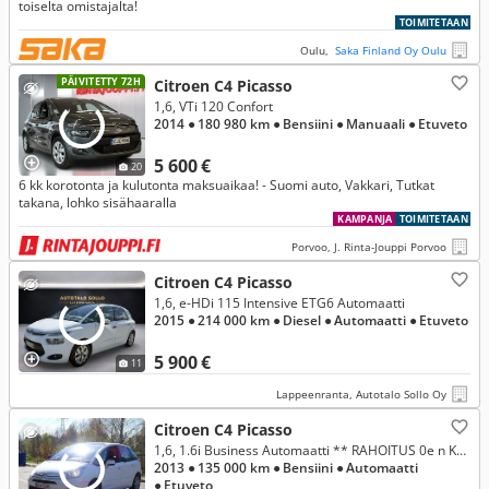
toiselta omistajalta!
TOIMITETAAN
Oulu,
Saka Finland Oy Oulu
PÄIVITETTY 72H
Citroen C4 Picasso
1,6, VTi 120 Confort
2014
● 180 980 km
● Bensiini
● Manuaali
● Etuveto
5 600 €
20
6 kk korotonta ja kulutonta maksuaikaa! - Suomi auto, Vakkari, Tutkat
takana, lohko sisähaaralla
KAMPANJA
TOIMITETAAN
Porvoo, J. Rinta-Jouppi Porvoo
Citroen C4 Picasso
1,6, e-HDi 115 Intensive ETG6 Automaatti
2015
● 214 000 km
● Diesel
● Automaatti
● Etuveto
5 900 €
11
Lappeenranta, Autotalo Sollo Oy
Citroen C4 Picasso
1,6, 1.6i Business Automaatti ** RAHOITUS 0e n KÄSIRAHALLA ** Ajettu vain 135 tkm ! Rehti Suomi auto ! **
2013
● 135 000 km
● Bensiini
● Automaatti
● Etuveto