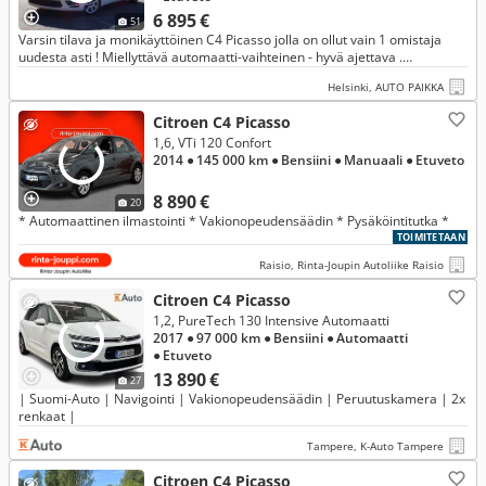
6 895 €
51
Varsin tilava ja monikäyttöinen C4 Picasso jolla on ollut vain 1 omistaja
uudesta asti ! Miellyttävä automaatti-vaihteinen - hyvä ajettava .
Ikäisekseen vähän ajettu ja juuri huollettukin. KORKO 3.9 %
Helsinki, AUTO PAIKKA
Citroen C4 Picasso
1,6, VTi 120 Confort
2014
● 145 000 km
● Bensiini
● Manuaali
● Etuveto
8 890 €
20
* Automaattinen ilmastointi * Vakionopeudensäädin * Pysäköintitutka *
TOIMITETAAN
Raisio, Rinta-Joupin Autoliike Raisio
Citroen C4 Picasso
1,2, PureTech 130 Intensive Automaatti
2017
● 97 000 km
● Bensiini
● Automaatti
● Etuveto
13 890 €
27
| Suomi-Auto | Navigointi | Vakionopeudensäädin | Peruutuskamera | 2x
renkaat |
Tampere, K-Auto Tampere
Citroen C4 Picasso