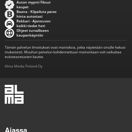
Auton myynti Fiksut
kaupat
Baana - Kilpailuta paras
hinta autostasi
Rekkari - Ajoneuvon
kaikki tiedot heti
Ohjeet turvalliseen
kaupankäyntiin
Tämän palvelun ilmoitukset ovat mainoksia, jotka näytetään sinulle hakusi
mukaisesti. Muuhun palvelun kohdennettuun mainontaan voit vaikuttaa
evästeasetusten kautta.
Alma Media Finland Oy