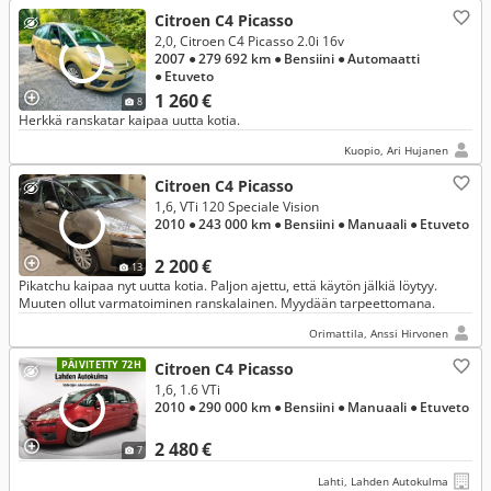
Citroen C4 Picasso
2,0, Citroen C4 Picasso 2.0i 16v
2007
● 279 692 km
● Bensiini
● Automaatti
● Etuveto
1 260 €
8
Herkkä ranskatar kaipaa uutta kotia.
Kuopio, Ari Hujanen
Citroen C4 Picasso
1,6, VTi 120 Speciale Vision
2010
● 243 000 km
● Bensiini
● Manuaali
● Etuveto
2 200 €
13
Pikatchu kaipaa nyt uutta kotia. Paljon ajettu, että käytön jälkiä löytyy.
Muuten ollut varmatoiminen ranskalainen. Myydään tarpeettomana.
Orimattila, Anssi Hirvonen
PÄIVITETTY 72H
Citroen C4 Picasso
1,6, 1.6 VTi
2010
● 290 000 km
● Bensiini
● Manuaali
● Etuveto
2 480 €
7
Lahti, Lahden Autokulma