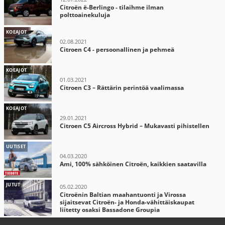
Citroën ë-Berlingo - tilaihme ilman
polttoainekuluja
KOEAJOT
02.08.2021
Citroen C4 - persoonallinen ja pehmeä
KOEAJOT
01.03.2021
Citroen C3 – Rättärin perintöä vaalimassa
KOEAJOT
29.01.2021
Citroen C5 Aircross Hybrid – Mukavasti pihistellen
UUTISET
04.03.2020
Ami, 100% sähköinen Citroën, kaikkien saatavilla
JUTUT
05.02.2020
Citroënin Baltian maahantuonti ja Virossa
sijaitsevat Citroën- ja Honda-vähittäiskaupat
liitetty osaksi Bassadone Groupia