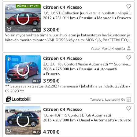
PÄIVITETTY 72H
Citroen C4 Picasso
1,6, 1,6 VTI Collection Juuri kats. ja huollettu näppärä tila-auto VAIHTO mahd. MÖNKIJÄ tai PAKU
2012
● 231 911 km
● Bensiini
● Manuaali
● Etuveto
3 800 €
24
Voisin myös vaihtaa tämän juuri huolletun ja katsastetun hyväkuntoisen ja
kätevän monitoimiauton VAIHDOSSA käy esim. MÖNKIJÄ, PAKETTIAUTO,
M-PYÖRÄ? ILMASTOINTI, VAKKARI, ISOFIX, PARROT, 2x RENKAAT...
Vaasa, Martti Knuuttila
Citroen C4 Picasso
2,0, 2,0i 16v Confort Vision Automaatti ** Suomi-auto / Koukku / Lohkolämmitin / Vakkari **
2008
● 275 000 km
● Bensiini
● Automaatti
● Etuveto
3 990 €
17
** Seuraava katsastus 8.2.2027 mennessä / Jakohihna vaihdettu 232tkm /
09 2023 **
Tampere, Luottobiili Oy
Citroen C4 Picasso
1,6, e-HDi 115 Confort ETG6 Automaatti
2015
● 207 000 km
● Diesel
● Automaatti
● Etuveto
4 700 €
15