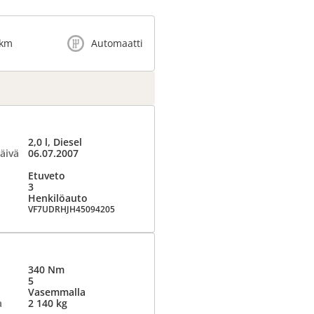
 km
Automaatti
2,0 l, Diesel
äivä
06.07.2007
Etuveto
3
Henkilöauto
VF7UDRHJH45094205
340 Nm
5
Vasemmalla
a
2 140 kg