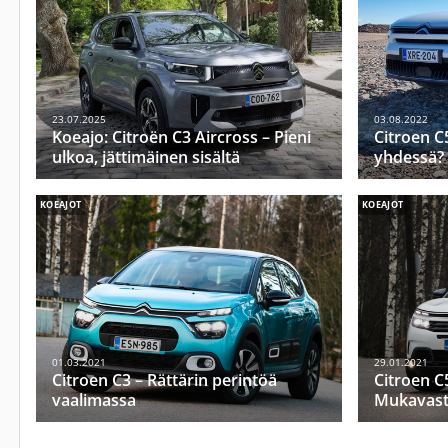
23.07.2025
03.08.2022
Koeajo: Citroën C3 Aircross – Pieni
Citroen C
ulkoa, jättimäinen sisältä
yhdessä?
KOEAJOT
KOEAJOT
01.03.2021
29.01.2021
Citroen C3 – Rättärin perintöä
Citroen C
vaalimassa
Mukavasti