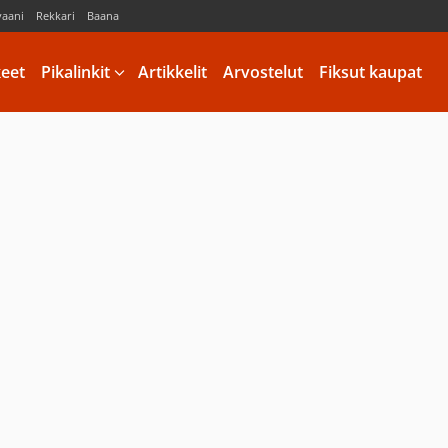
vaani
Rekkari
Baana
keet
Pikalinkit
Artikkelit
Arvostelut
Fiksut kaupat