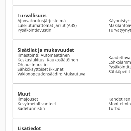
Turvallisuus
Ajonvakautusjärjestelmä
Käynnistyk
Lukkiutumattomat jarrut (ABS)
Mäkilähtöa
Pysäköintiavustin
Turvatyyny
Sisätilat ja mukavuudet
Ilmastointi: Automaattinen
Kaadettavat
Keskuslukitus: Kaukosäätöinen
Lohkolämmi
Ohjaustehostin
Pysäköintit
Sähkökäyttöiset ikkunat
Sähköpeilit
Vakionopeudensäädin: Mukautuva
Muut
Ilmajouset
Kahdet ren
Kevytmetallivanteet
Monitoimio
Sadetunnistin
Turbo
Lisätiedot