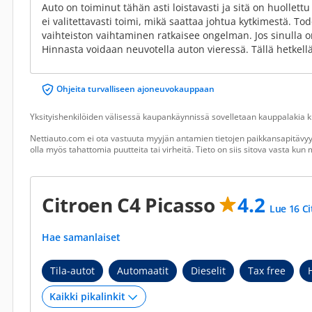
Auto on toiminut tähän asti loistavasti ja sitä on huollettu
ei valitettavasti toimi, mikä saattaa johtua kytkimestä. To
vaihteiston vaihtaminen ratkaisee ongelman. Jos sinulla on
Hinnasta voidaan neuvotella auton vieressä. Tällä hetkellä
Ohjeita turvalliseen ajoneuvokauppaan
Yksityishenkilöiden välisessä kaupankäynnissä sovelletaan kauppalakia ku
Nettiauto.com ei ota vastuuta myyjän antamien tietojen paikkansapitävyyd
olla myös tahattomia puutteita tai virheitä. Tieto on siis sitova vasta ku
Citroen C4 Picasso
4.2
Lue 16 Ci
Hae samanlaiset
Tila-autot
Automaatit
Dieselit
Tax free