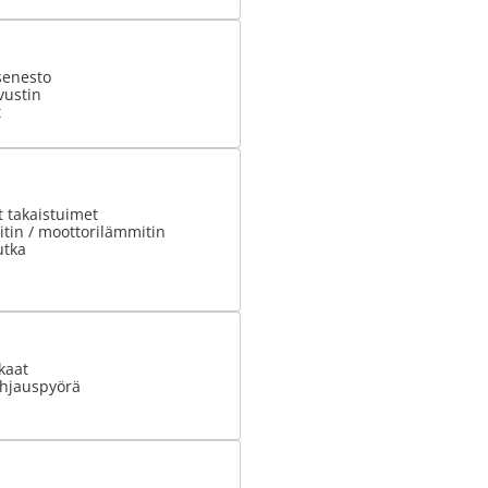
senesto
vustin
t
 takaistuimet
tin / moottorilämmitin
utka
kaat
hjauspyörä