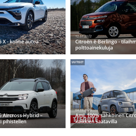
12.07.2022
5 X - kolme autoa
Citroën ë-Berlingo - tilaih
polttoainekuluja
UUTISET
04.03.2020
5 Aircross Hybrid –
Ami, 100% sähköinen Citr
 pihistellen
kaikkien saatavilla