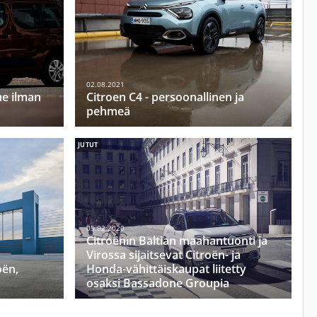
02.08.2021
me ilman
Citroen C4 - persoonallinen ja
pehmeä
JUTUT
05.02.2020
Citroënin Baltian maahantuonti ja
Virossa sijaitsevat Citroën- ja
oën,
Honda-vähittäiskaupat liitetty
osaksi Bassadone Groupia