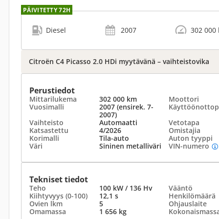
PÄIVITETTY 72H
Diesel
2007
302 000
Citroën C4 Picasso 2.0 HDi myytävänä – vaihteistovika
Perustiedot
Mittarilukema
302 000 km
Moottori
Vuosimalli
2007 (ensirek. 7-
Käyttöönottop
2007)
Vaihteisto
Automaatti
Vetotapa
Katsastettu
4/2026
Omistajia
Korimalli
Tila-auto
Auton tyyppi
Väri
Sininen metalliväri
VIN-numero
Tekniset tiedot
Teho
100 kW / 136 Hv
Vääntö
Kiihtyvyys (0-100)
12,1 s
Henkilömäärä
Ovien lkm
5
Ohjauslaite
Omamassa
1 656 kg
Kokonaismass