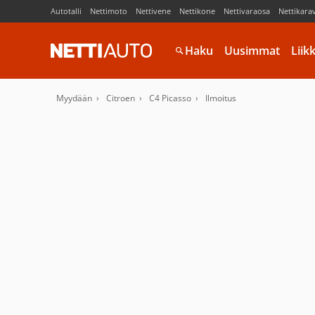
Autotalli
Nettimoto
Nettivene
Nettikone
Nettivaraosa
Nettikara
Haku
Uusimmat
Liik
Myydään
Citroen
C4 Picasso
Ilmoitus