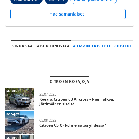
Hae samanlaiset
SINUA SAATTAISI KIINNOSTAA
AIEMMIN KATSOTUT
SUOSITUT
CITROEN KOEAJOJA
KOEAJOT
23.07.2025
Koeajo: Citroën C3 Aircross – Pieni ulkoa,
jättimäinen sisältä
KOEAJOT
03.08.2022
Citroen C5 X - kolme autoa yhdessä?
KOEAJOT