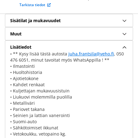
Tarkista tiedot
Sisätilat ja mukavuudet
Muut
Lisätiedot
• ** Kysy lisää tästä autosta
juha.frantsila@veho.fi
, 050
476 6051, minut tavoitat myös WhatsAppilla ! **
• Ilmastointi
• Huoltohistoria
• Ajotietokone
• Kahdet renkaat
• Kuljettajan mukavuusistuin
• Liukuovi molemmilla puolilla
• Metalliväri
• Pariovet takana
• Seinien ja lattian vanerointi
• Suomi-auto
• Sähkötoimiset ikkunat
• Vetokoukku, vetopaino kg.