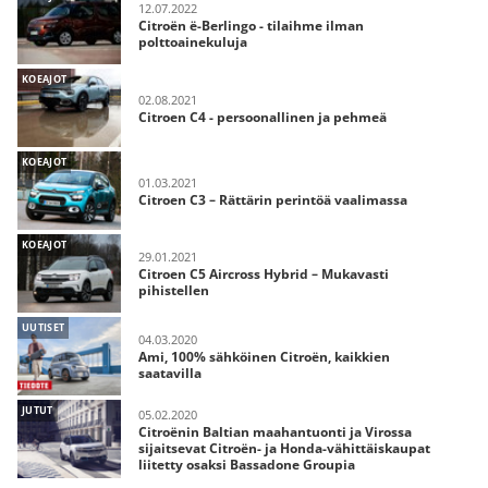
12.07.2022
Citroën ë-Berlingo - tilaihme ilman
polttoainekuluja
KOEAJOT
02.08.2021
Citroen C4 - persoonallinen ja pehmeä
KOEAJOT
01.03.2021
Citroen C3 – Rättärin perintöä vaalimassa
KOEAJOT
29.01.2021
Citroen C5 Aircross Hybrid – Mukavasti
pihistellen
UUTISET
04.03.2020
Ami, 100% sähköinen Citroën, kaikkien
saatavilla
JUTUT
05.02.2020
Citroënin Baltian maahantuonti ja Virossa
sijaitsevat Citroën- ja Honda-vähittäiskaupat
liitetty osaksi Bassadone Groupia