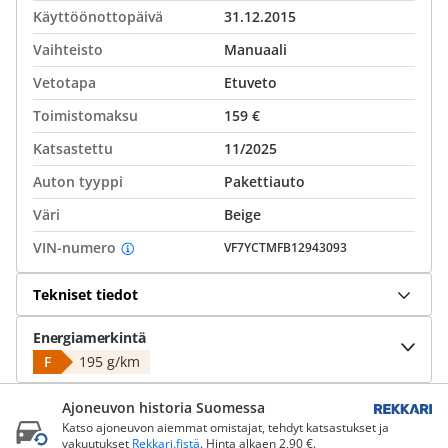
Käyttöönottopäivä
31.12.2015
Vaihteisto
Manuaali
Vetotapa
Etuveto
Toimistomaksu
159 €
Katsastettu
11/2025
Auton tyyppi
Pakettiauto
Väri
Beige
VIN-numero
VF7YCTMFB12943093
Tekniset tiedot
Energiamerkintä
F
195 g/km
Ajoneuvon historia Suomessa
Katso ajoneuvon aiemmat omistajat, tehdyt katsastukset ja
vakuutukset
Rekkari.fistä
. Hinta alkaen 2,90 €.