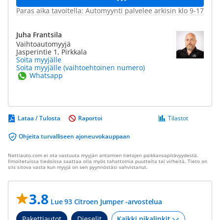
Paras aika tavoitella: Automyynti palvelee arkisin klo 9-17
Juha Frantsila
Vaihtoautomyyjä
Jasperintie 1, Pirkkala
Soita myyjälle
Soita myyjälle (vaihtoehtoinen numero)
Whatsapp
Lataa / Tulosta
Raportoi
Tilastot
Ohjeita turvalliseen ajoneuvokauppaan
Nettiauto.com ei ota vastuuta myyjän antamien tietojen paikkansapitävyydestä.
Ilmoitetuissa tiedoissa saattaa olla myös tahattomia puutteita tai virheitä. Tieto on
siis sitova vasta kun myyjä on sen pyynnöstäsi vahvistanut.
3.8
Lue 93 Citroen Jumper -arvostelua
Pakettiautot
Dieselit