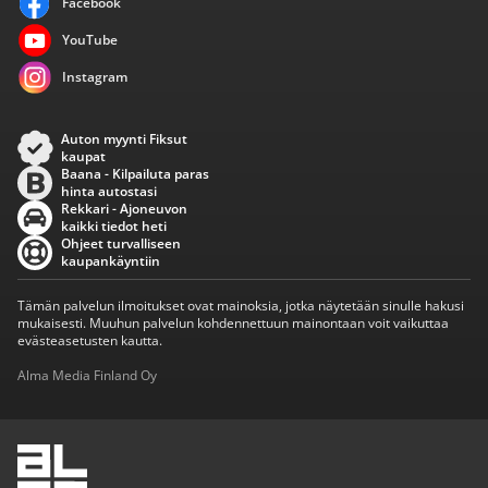
Facebook
YouTube
Instagram
Auton myynti Fiksut
kaupat
Baana - Kilpailuta paras
hinta autostasi
Rekkari - Ajoneuvon
kaikki tiedot heti
Ohjeet turvalliseen
kaupankäyntiin
Tämän palvelun ilmoitukset ovat mainoksia, jotka näytetään sinulle hakusi
mukaisesti. Muuhun palvelun kohdennettuun mainontaan voit vaikuttaa
evästeasetusten kautta.
Alma Media Finland Oy