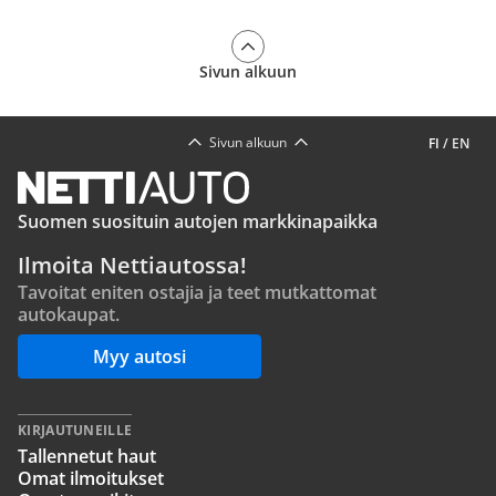
Sivun alkuun
Sivun alkuun
FI
/
EN
Suomen suosituin autojen markkinapaikka
Ilmoita Nettiautossa!
Tavoitat eniten ostajia ja teet mutkattomat
autokaupat.
Myy autosi
KIRJAUTUNEILLE
Tallennetut haut
Omat ilmoitukset