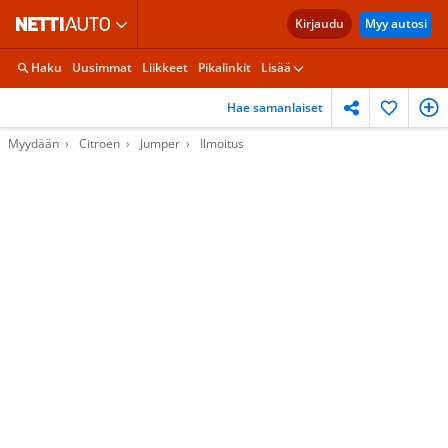
Kirjaudu
Myy autosi
Haku
Uusimmat
Liikkeet
Pikalinkit
Lisää
Hae samanlaiset
Myydään
Citroen
Jumper
Ilmoitus