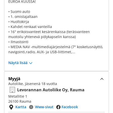
EUROA KUUSSA!
• Suomi-auto
• 1. omistajaltaan
• Huoltokirja
• Kahdet renkaat vanteilla
• 16" erikoisvanteet kesärenkaissa (teräsvanteen
muotoilu yhtenevä pölykapselin kanssa)
• Ilmastointi
• MEDIA NAV -multimediajärjestelmä (7" kosketusnäyttö,
navigointi,radio, AUX- ja USB-liittimet,...
Näytä lisää
Myyjä
Autoliike, Jäsenenä 18 vuotta
Levorannan Autoliike Oy, Rauma
Metallitie 1
26100 Rauma
Kartta
Www-sivut
Facebook