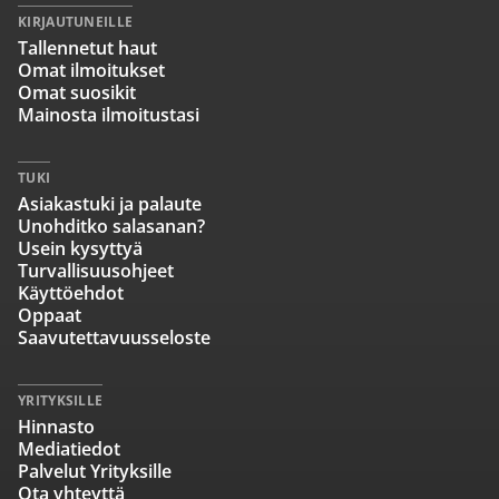
KIRJAUTUNEILLE
Tallennetut haut
Omat ilmoitukset
Omat suosikit
Mainosta ilmoitustasi
TUKI
Asiakastuki ja palaute
Unohditko salasanan?
Usein kysyttyä
Turvallisuusohjeet
Käyttöehdot
Oppaat
Saavutettavuusseloste
YRITYKSILLE
Hinnasto
Mediatiedot
Palvelut Yrityksille
Ota yhteyttä