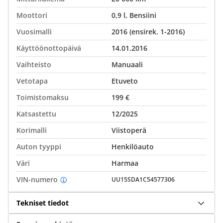
Moottori
0,9 l, Bensiini
Vuosimalli
2016 (ensirek. 1-2016)
Käyttöönottopäivä
14.01.2016
Vaihteisto
Manuaali
Vetotapa
Etuveto
Toimistomaksu
199 €
Katsastettu
12/2025
Korimalli
Viistoperä
Auton tyyppi
Henkilöauto
Väri
Harmaa
VIN-numero
UU15SDA1C54577306
Tekniset tiedot