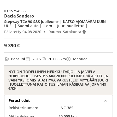
ID 15754556
Dacia Sandero
Stepway TCe 90 S&S Jubileum+ | KATSO AJOMÄÄRÄ! KUIN
UUSI! | Suomi-auto | 1-om. | Juuri huollettu! |
Päivitetty 04.08.2026
Rauma, Satakunta
9 390 €
Bensiini
2016
20 000 km
Manuaali
NYT ON TODELLINEN HERKKU TARJOLLA JA VIELÄ
HUIPPUEDULLISESTI! VAIN 20 000 KILOMETRIÄ AJETTU JA
VAIN YKSI OMISTAJA! HYVÄ VARUSTELU! MYYDÄÄN JUURI
HUOLLETTUNA! RAHOITUS ILMAN KÄSIRAHAA JOPA 149
€/KK!
Perustiedot
Rekisterinumero
LNC-385
Mittarilukema
20 000 km