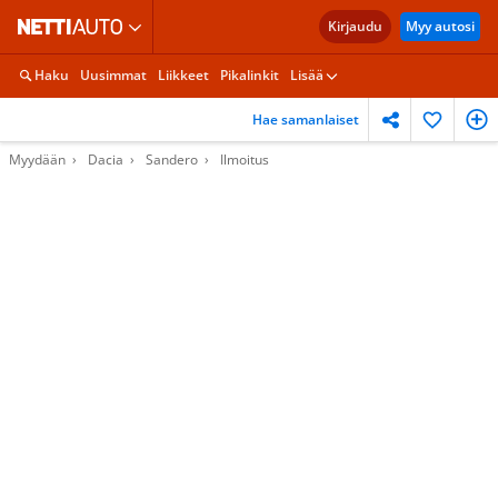
Kirjaudu
Myy autosi
Haku
Uusimmat
Liikkeet
Pikalinkit
Lisää
Hae samanlaiset
Myydään
Dacia
Sandero
Ilmoitus