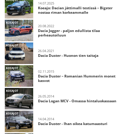
14.07.2025
Koeajo: Dacian jättimalli testissä – Bigster
nostaa riman korkeammalle
KOEAJOT
20.08.2022
Dacia Jogger - paljon edullista tilaa
perheautoiluun
KOEAJOT
26.04.2021
Dacia Duster - Huonon tien taitaja
KOEAJOT
02.11.2015
Dacia Duster – Romanian Hummerin monet
kasvot
KOEAJOT
26.05.2014
Dacia Logan MCV - Omassa hintaluokassaan
KOEAJOT
14.04.2014
Dacia Duster - Ihan oikea katumaasturi