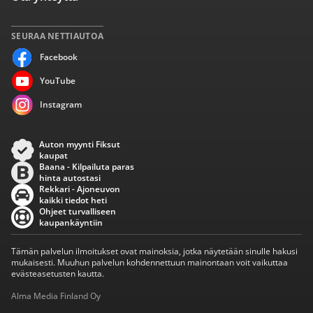
SEURAA NETTIAUTOA
Facebook
YouTube
Instagram
Auton myynti Fiksut
kaupat
Baana - Kilpailuta paras
hinta autostasi
Rekkari - Ajoneuvon
kaikki tiedot heti
Ohjeet turvalliseen
kaupankäyntiin
Tämän palvelun ilmoitukset ovat mainoksia, jotka näytetään sinulle hakusi
mukaisesti. Muuhun palvelun kohdennettuun mainontaan voit vaikuttaa
evästeasetusten kautta.
Alma Media Finland Oy