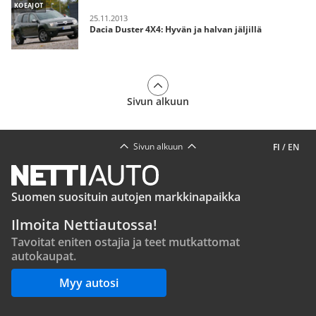
KOEAJOT
25.11.2013
Dacia Duster 4X4: Hyvän ja halvan jäljillä
Sivun alkuun
Sivun alkuun
FI
/
EN
Suomen suosituin autojen markkinapaikka
Ilmoita Nettiautossa!
Tavoitat eniten ostajia ja teet mutkattomat
autokaupat.
Myy autosi