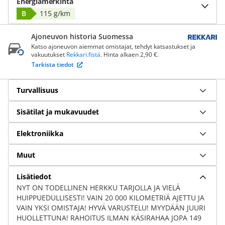
Energiamerkintä
B
115 g/km
Ajoneuvon historia Suomessa
Katso ajoneuvon aiemmat omistajat, tehdyt katsastukset ja
vakuutukset
Rekkari.fistä
. Hinta alkaen 2,90 €.
Tarkista tiedot
Turvallisuus
Sisätilat ja mukavuudet
Elektroniikka
Muut
Lisätiedot
NYT ON TODELLINEN HERKKU TARJOLLA JA VIELÄ
HUIPPUEDULLISESTI! VAIN 20 000 KILOMETRIÄ AJETTU JA
VAIN YKSI OMISTAJA! HYVÄ VARUSTELU! MYYDÄÄN JUURI
HUOLLETTUNA! RAHOITUS ILMAN KÄSIRAHAA JOPA 149