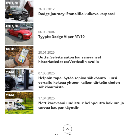
KOEAJOT
26.03.2012
Dodge Journey: Etanolilla kulkeva karpaasi
KOEAJOT
06.05.2004
Tyypit: Dodge Viper RT/10
UUTISET
20.01.2026
Uutta: Selvitä auton kansainväliset
historiatiedot carVerticalin avulla
VINKIT
07.05.2026
Helpoin tapa löytää sopiva sähköauto – uusi
vertailu kokoaa yhteen kaiken tärkeän tiedon
sähköautoista
VINKIT
17.04.2026
Nettikaravaani uudistuu: helppoutta hakuun ja
turvaa kaupankäyntiin