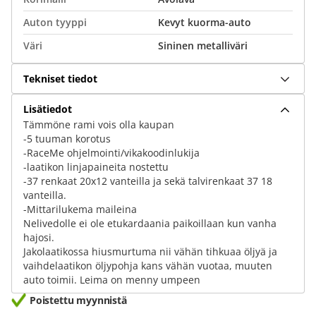
Auton tyyppi
Kevyt kuorma-auto
Väri
Sininen metalliväri
Tekniset tiedot
Lisätiedot
Tämmöne rami vois olla kaupan
-5 tuuman korotus
-RaceMe ohjelmointi/vikakoodinlukija
-laatikon linjapaineita nostettu
-37 renkaat 20x12 vanteilla ja sekä talvirenkaat 37 18
vanteilla.
-Mittarilukema maileina
Nelivedolle ei ole etukardaania paikoillaan kun vanha
hajosi.
Jakolaatikossa hiusmurtuma nii vähän tihkuaa öljyä ja
vaihdelaatikon öljypohja kans vähän vuotaa, muuten
auto toimii. Leima on menny umpeen
Poistettu myynnistä