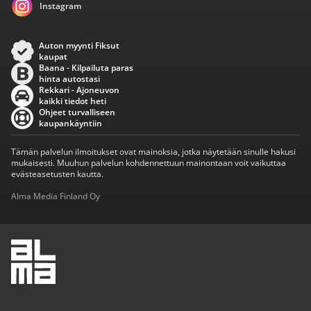
Instagram
Auton myynti Fiksut
kaupat
Baana - Kilpailuta paras
hinta autostasi
Rekkari - Ajoneuvon
kaikki tiedot heti
Ohjeet turvalliseen
kaupankäyntiin
Tämän palvelun ilmoitukset ovat mainoksia, jotka näytetään sinulle hakusi
mukaisesti. Muuhun palvelun kohdennettuun mainontaan voit vaikuttaa
evästeasetusten kautta.
Alma Media Finland Oy