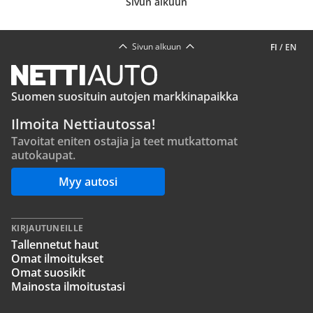
Sivun alkuun
Sivun alkuun
FI
/
EN
Suomen suosituin autojen markkinapaikka
Ilmoita Nettiautossa!
Tavoitat eniten ostajia ja teet mutkattomat
autokaupat.
Myy autosi
KIRJAUTUNEILLE
Tallennetut haut
Omat ilmoitukset
Omat suosikit
Mainosta ilmoitustasi