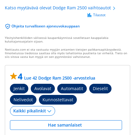
Katso myytävävä olevat Dodge Ram 2500 vaihtoautot
Tilastot
Ohjeita turvalliseen ajoneuvokauppaan
Yksityishenkilöiden välisessä kaupankäynnissä sovelletaan kauppalakia
kuluttajansuojalain sijaan.
Nettiauto.com ei ota vastuuta myyjän antamien tietojen paikkansapitävyydestä.
Ilmoitetuissa tiedoissa saattaa olla myös tahattomia puutteita tai virheitä. Tieto on
siis sitova vasta kun myyjä on sen pyynnöstäsi vahvistanut.
4
Lue 42 Dodge Ram 2500 -arvostelua
Jenkit
Avolavat
Automaatit
Dieselit
Nelivedot
Kunnostettavat
Hae samanlaiset