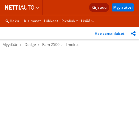
Kirjaudu
Myy autosi
Haku
Uusimmat
Liikkeet
Pikalinkit
Lisää
Hae samanlaiset
Myydään
Dodge
Ram 2500
Ilmoitus