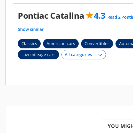
Pontiac Catalina
4.3
Read 2 Pontia
Show similar
Classics
American cars
Convertibles
Automa
Low mileage cars
YOU MIGH