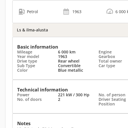
Petrol
1963
6 000
Ls & ilma-alusta
Basic information
Mileage
6 000 km
Engine
Year model
1963
Gearbox
Drive type
Rear wheel
Total owner
Sub Type
Convertible
Car type
Color
Blue metallic
Technical information
Power
221 kW / 300 Hp
No. of person
No. of doors
2
Driver Seating
Position
Notes