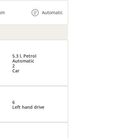
 km
Automatic
5.3 l, Petrol
Automatic
2
Car
6
Left hand drive