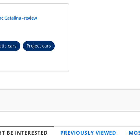
c Catalina -review
tic cars
Project cars
T BE INTERESTED
PREVIOUSLY VIEWED
MOS