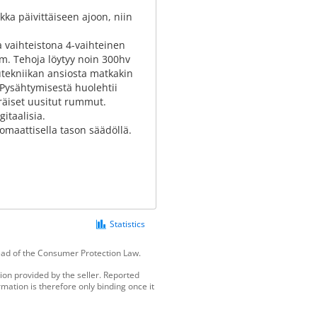
kka päivittäiseen ajoon, niin
a vaihteistona 4-vaihteinen
km. Tehoja löytyy noin 300hv
utekniikan ansiosta matkakin
. Pysähtymisestä huolehtii
räiset uusitut rummut.
itaalisia.
omaattisella tason säädöllä.
Statistics
tead of the Consumer Protection Law.
ion provided by the seller. Reported
mation is therefore only binding once it