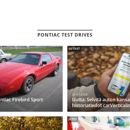
PONTIAC TEST DRIVES
UUTISET
20.01.2026
ntiac Firebird Sport
Uutta: Selvitä auton kansa
historiatiedot carVerticali
JUTUT