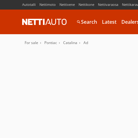
Autotalli
Nettimoto
Nettivene
Nettikone
Nettivaraosa
Nettikara
Search
Latest
Dealer
For sale
Pontiac
Catalina
Ad