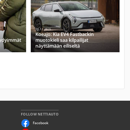
18.12.2025
Koeajo: Kia EV4 Fastbackin
yydyimmät
muotokieli saa kilpailijat
näyttämään eiliseltä
FOLLOW NETTIAUTO
Facebook