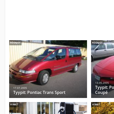
KOEAJOT
KOEAJOT
13.05.2005
Tyypit: Po
17.07.2005
Tyypit: Pontiac Trans Sport
Coupé
VINKIT
VINKIT