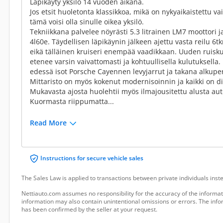
Läpikäyty yksilö 14 vuoden aikana.
Jos etsit huoletonta klassikkoa, mikä on nykyaikaistettu vai
tämä voisi olla sinulle oikea yksilö.
Tekniikkana palvelee nöyrästi 5.3 litrainen LM7 moottori j
4l60e. Täydellisen läpikäynin jälkeen ajettu vasta reilu 6t
eikä tälläinen kruiseri enempää vaadikkaan. Uuden ruisk
etenee varsin vaivattomasti ja kohtuullisella kulutuksella
edessä isot Porsche Cayennen levyjarrut ja takana alkupe
Mittaristo on myös kokenut modernisoinnin ja kaikki on dig
Mukavasta ajosta huolehtii myös ilmajousitettu alusta aut
Kuormasta riippumatta...
Read More
Instructions for secure vehicle sales
The Sales Law is applied to transactions between private individuals ins
Nettiauto.com assumes no responsibility for the accuracy of the informat
information may also contain unintentional omissions or errors. The infor
has been confirmed by the seller at your request.