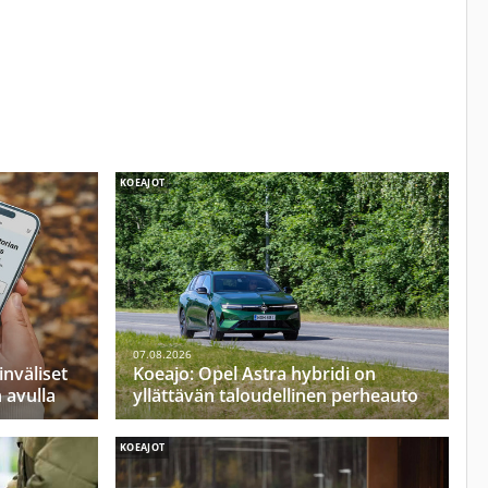
KOEAJOT
07.08.2026
inväliset
Koeajo: Opel Astra hybridi on
n avulla
yllättävän taloudellinen perheauto
KOEAJOT