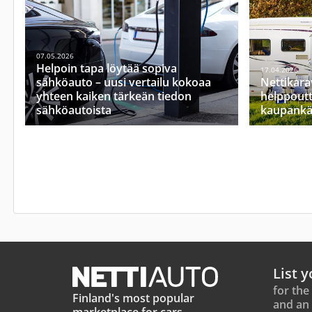
07.05.2026
Helpoin tapa löytää sopiva
17.04.2026
sähköauto – uusi vertailu kokoaa
Nettikara
yhteen kaiken tärkeän tiedon
helppoutt
sähköautoista
kaupankä
List y
for the
Finland's most popular
and an 