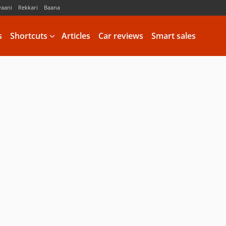
vaani
Rekkari
Baana
s
Shortcuts
Articles
Car reviews
Smart sales