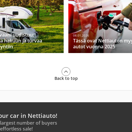
vaani uudistuu:
08.01.2026
a hakuun ja turvaa
Tässä ovat Nettiauton m
yntiin
autot vuonna 2025
Back to top
our car in Nettiauto!
 largest number of buyers
effortless sale!