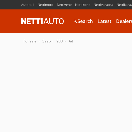
Autotalli
Nettimoto
Nettivene
Nettikone
Nettivaraosa
Nettikara
Search
Latest
Dealer
For sale
Saab
900
Ad