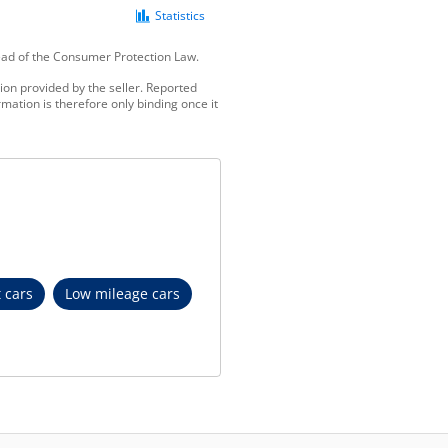
Statistics
tead of the Consumer Protection Law.
ion provided by the seller. Reported
mation is therefore only binding once it
t cars
Low mileage cars