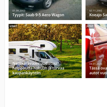
01.08.2003
07.11.2002
Tyypit: Saab 9-5 Aero Wagon
Koeajo Sa
VINKIT
JUTUT
17.04.2026
Nettikaravaani uudistuu:
08.01.2026
helppoutta hakuun ja turvaa
Tässä ov
kaupankäyntiin
autot vu