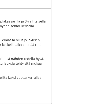
lakaasarilla ja 3-vaihteisella
pöydän seniorikerholla
Leimassa ollut jo jokusen
n keskellä aika ei enää riitä
ikäänsä nähden todella hyvä.
orjauksia tehty sitä mukaa
ilta kaksi vuotta kerrallaan.