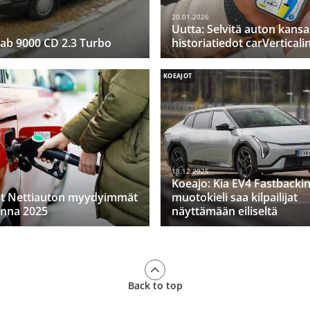
20.01.2026
Uutta: Selvitä auton kansa
ab 9000 CD 2.3 Turbo
historiatiedot carVerticali
KOEAJOT
18.12.2025
Koeajo: Kia EV4 Fastbacki
at Nettiauton myydyimmät
muotokieli saa kilpailijat
onna 2025
näyttämään eiliseltä
Back to top