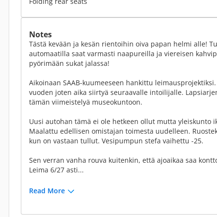
Folding rear seats
Notes
Tästä kevään ja kesän rientoihin oiva papan helmi alle! Tup
automaatilla saat varmasti naapureilla ja viereisen kahvi
pyörimään sukat jalassa!
Aikoinaan SAAB-kuumeeseen hankittu leimausprojektiksi. 
vuoden joten aika siirtyä seuraavalle intoilijalle. Lapsiarje
tämän viimeistelyä museokuntoon.
Uusi autohan tämä ei ole hetkeen ollut mutta yleiskunto 
Maalattu edellisen omistajan toimesta uudelleen. Ruostek
kun on vastaan tullut. Vesipumpun stefa vaihettu -25.
Sen verran vanha rouva kuitenkin, että ajoaikaa saa konttor
Leima 6/27 asti...
Read More