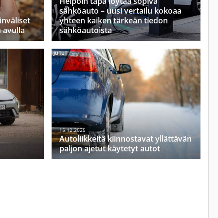
Helpoin tapa löytää sopiva
sähköauto – uusi vertailu kokoaa
inväliset
yhteen kaiken tärkeän tiedon
n avulla
sähköautoista
JUTUT
n
15.12.2025
Autoliikkeitä kiinnostavat yllättävän
paljon ajetut käytetyt autot