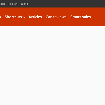
vaani
Rekkari
Baana
s
Shortcuts
Articles
Car reviews
Smart sales