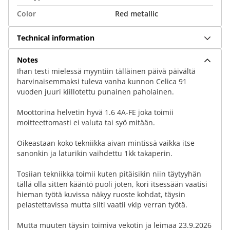
Color
Red metallic
Technical information
Notes
Ihan testi mielessä myyntiin tälläinen päivä päivältä
harvinaisemmaksi tuleva vanha kunnon Celica 91
vuoden juuri kiillotettu punainen paholainen.
Moottorina helvetin hyvä 1.6 4A-FE joka toimii
moitteettomasti ei valuta tai syö mitään.
Oikeastaan koko tekniikka aivan mintissä vaikka itse
sanonkin ja laturikin vaihdettu 1kk takaperin.
Tosiian tekniikka toimii kuten pitäisikin niin täytyyhän
tällä olla sitten kääntö puoli joten, kori itsessään vaatisi
hieman työtä kuvissa näkyy ruoste kohdat, täysin
pelastettavissa mutta silti vaatii vklp verran työtä.
Mutta muuten täysin toimiva vekotin ja leimaa 23.9.2026