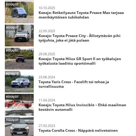
KOEAJOT
10.10.2025
Koeajo: Retkeilyauto Toyota Proace Max tarjoaa
monikäyttöisen tukikohdan
KOEAJOT
22.09.2025
Koeajo: Toyota Proace City - Ällistyttävän pihi
työjuhta, joka ei jätä pulaan
KOEAJOT
29.08.2025
Koeajo: Toyota Hilux GR Sport II on työkalujen
työkalusta laadittu sporttimalli
KOEAJOT
23.08.2024
Toyota Yaris Cross - Facelift toi tehoa ja
turvallisuutta
KOEAJOT
11.04.2024
Koeajo: Toyota Hilux Invincible – Ehkä maailman
kestävin automalli
KOEAJOT
27.03.2023
Toyota Corolla Cross - Näppärä nelivetoinen