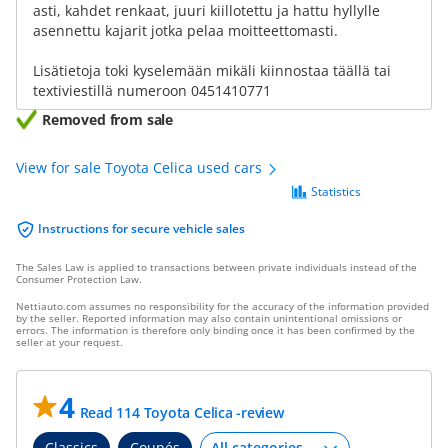
asti, kahdet renkaat, juuri kiillotettu ja hattu hyllylle
asennettu kajarit jotka pelaa moitteettomasti.
Lisätietoja toki kyselemään mikäli kiinnostaa täällä tai
textiviestillä numeroon 0451410771
Removed from sale
View for sale Toyota Celica used cars
Statistics
Instructions for secure vehicle sales
The Sales Law is applied to transactions between private individuals instead of the
Consumer Protection Law.
Nettiauto.com assumes no responsibility for the accuracy of the information provided
by the seller. Reported information may also contain unintentional omissions or
errors. The information is therefore only binding once it has been confirmed by the
seller at your request.
4
Read 114 Toyota Celica -review
Classics
Coupés