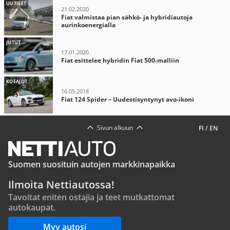
UUTISET
21.02.2020
Fiat valmistaa pian sähkö- ja hybridiautoja
aurinkoenergialla
JUTUT
17.01.2020
Fiat esittelee hybridin Fiat 500-malliin
KOEAJOT
16.05.2018
Fiat 124 Spider – Uudestisyntynyt avo-ikoni
Sivun alkuun
FI
/
EN
Suomen suosituin autojen markkinapaikka
Ilmoita Nettiautossa!
Tavoitat eniten ostajia ja teet mutkattomat
autokaupat.
Myy autosi