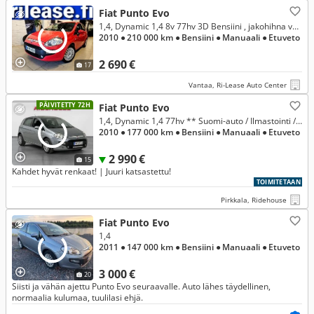
Fiat Punto Evo
1,4, Dynamic 1,4 8v 77hv 3D Bensiini , jakohihna vaihdettu 9/2025
2010
● 210 000 km
● Bensiini
● Manuaali
● Etuveto
2 690 €
17
Vantaa, Ri-Lease Auto Center
PÄIVITETTY 72H
Fiat Punto Evo
1,4, Dynamic 1,4 77hv ** Suomi-auto / Ilmastointi / Lohko+sisäpistoke **
2010
● 177 000 km
● Bensiini
● Manuaali
● Etuveto
2 990 €
15
Kahdet hyvät renkaat! | Juuri katsastettu!
TOIMITETAAN
Pirkkala, Ridehouse
Fiat Punto Evo
1,4
2011
● 147 000 km
● Bensiini
● Manuaali
● Etuveto
3 000 €
20
Siisti ja vähän ajettu Punto Evo seuraavalle. Auto lähes täydellinen,
normaalia kulumaa, tuulilasi ehjä.