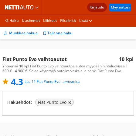
Kirjaudu
Myy autosi
Haku
Uusimmat
Liikkeet
Pikalinkit
Lisää
Muokkaa hakua
Tallenna haku
Fiat Punto Evo vaihtoautot
10
kpl
Yhteensä
10
kpl Fiat Punto Evo vaihtoautoa autoa myydään hintaluokissa 1
699 € - 4 900 €. Selaa käytettyjä autoilmoituksia ja hanki Fiat Punto Evo.
4.3
Lue 11 Fiat Punto Evo -arvostelua
Hakuehdot:
Fiat Punto Evo