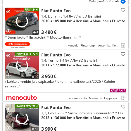
Oulu, Jan-Erik Kurhela
UUSI 24H
Fiat Punto Evo
1,4, Dynamic 1,4 8v 77hv 5D Bensiini
2010
● 185 000 km
● Bensiini
● Manuaali
● Etuveto
3 490 €
4
* Suomiauto * Ilmastointi * Moottorilämmitin *
Kouvola, Rinta-Joupin Autoliike, Kouvola
PÄIVITETTY 72H
Fiat Punto Evo
1,4, Torino 1,4 8v 77hv 3D Bensiini
2011
● 172 000 km
● Bensiini
● Manuaali
● Etuveto
3 950 €
10
/ Lohkolämmitin ja sisäpistoke / Jakohihna vaihdettu 3/2026 / Kahdet
renkaat /
KAMPANJA
Lappeenranta, Menoauto Lappeenranta
PÄIVITETTY 72H
Fiat Punto Evo
1,2, Evo 1,2 8v * Siistikuntoinen Suomi-auto * * Huollettu 03.2026 *
2013
● 136 000 km
● Bensiini
● Manuaali
● Etuveto
3 990 €
18