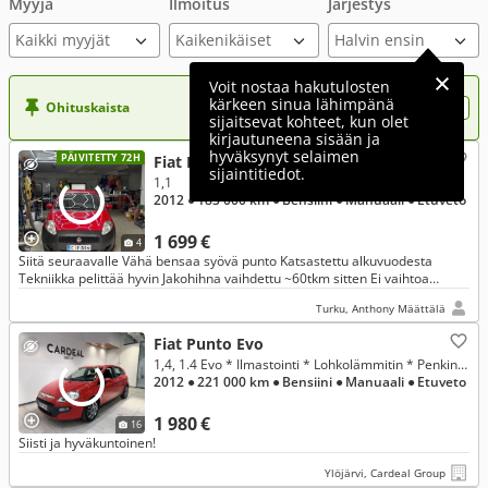
Myyjä
Ilmoitus
Järjestys
Kaikki myyjät
Voit nostaa hakutulosten
kärkeen sinua lähimpänä
Ohituskaista
Nosta ilmoituksesi tähän?
sijaitsevat kohteet, kun olet
kirjautuneena sisään ja
hyväksynyt selaimen
PÄIVITETTY 72H
Fiat Punto Evo
sijaintitiedot.
1,1
2012
● 183 000 km
● Bensiini
● Manuaali
● Etuveto
1 699 €
4
Siitä seuraavalle Vähä bensaa syövä punto Katsastettu alkuvuodesta
Tekniikka pelittää hyvin Jakohihna vaihdettu ~60tkm sitten Ei vaihtoa
myydään vanhemman sukulaismiehen puolesta
Turku, Anthony Määttälä
Fiat Punto Evo
1,4, 1.4 Evo * Ilmastointi * Lohkolämmitin * Penkinlämmittimet * 2x renkaat * Vaihto/Rahoitus *
2012
● 221 000 km
● Bensiini
● Manuaali
● Etuveto
1 980 €
16
Siisti ja hyväkuntoinen!
Ylöjärvi, Cardeal Group