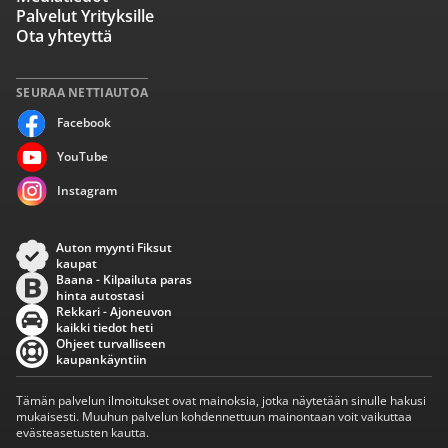
Palvelut Yrityksille
Ota yhteyttä
SEURAA NETTIAUTOA
Facebook
YouTube
Instagram
Auton myynti Fiksut
kaupat
Baana - Kilpailuta paras
hinta autostasi
Rekkari - Ajoneuvon
kaikki tiedot heti
Ohjeet turvalliseen
kaupankäyntiin
Tämän palvelun ilmoitukset ovat mainoksia, jotka näytetään sinulle hakusi
mukaisesti. Muuhun palvelun kohdennettuun mainontaan voit vaikuttaa
evästeasetusten kautta.