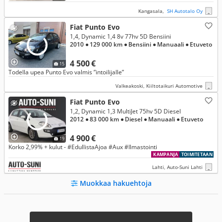
Kangasala,
SH Autotalo Oy
Fiat Punto Evo
1,4, Dynamic 1,4 8v 77hv 5D Bensiini
2010
● 129 000 km
● Bensiini
● Manuaali
● Etuveto
4 500 €
15
Todella upea Punto Evo valmis ”intoilijalle”
Valkeakoski, Kiiltotaikuri Automotive
Fiat Punto Evo
1,2, Dynamic 1,3 MultiJet 75hv 5D Diesel
2012
● 83 000 km
● Diesel
● Manuaali
● Etuveto
4 900 €
19
Korko 2,99% + kulut - #EdullistaAjoa #Aux #Ilmastointi
KAMPANJA
TOIMITETAAN
Lahti, Auto-Suni Lahti
Muokkaa hakuehtoja