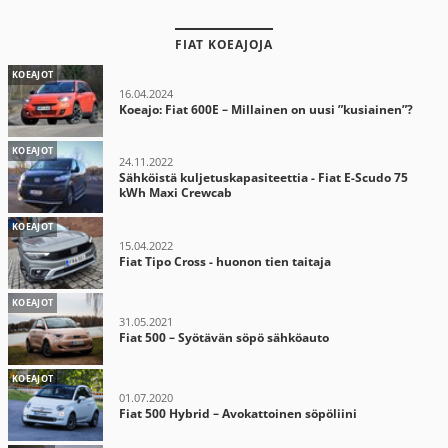
FIAT KOEAJOJA
KOEAJOT
16.04.2024
Koeajo: Fiat 600E – Millainen on uusi ”kusiainen”?
KOEAJOT
24.11.2022
Sähköistä kuljetuskapasiteettia - Fiat E-Scudo 75
kWh Maxi Crewcab
KOEAJOT
15.04.2022
Fiat Tipo Cross - huonon tien taitaja
KOEAJOT
31.05.2021
Fiat 500 – Syötävän söpö sähköauto
KOEAJOT
01.07.2020
Fiat 500 Hybrid – Avokattoinen söpöliini