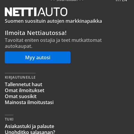
Suomen suosituin autojen markkinapaikka
Ilmoita Nettiautossa!
Tavoitat eniten ostajia ja teet mutkattomat
autokaupat.
Myy autosi
KIRJAUTUNEILLE
Tallennetut haut
Omat ilmoitukset
Omat suosikit
Mainosta ilmoitustasi
TUKI
Asiakastuki ja palaute
Unohditko salasanan?