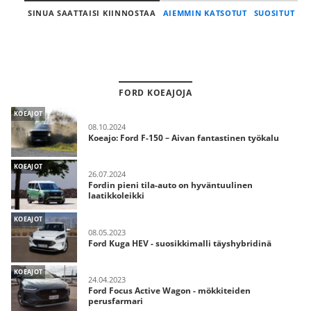
SINUA SAATTAISI KIINNOSTAA
AIEMMIN KATSOTUT
SUOSITUT
FORD KOEAJOJA
KOEAJOT
08.10.2024
Koeajo: Ford F-150 – Aivan fantastinen työkalu
KOEAJOT
26.07.2024
Fordin pieni tila-auto on hyväntuulinen
laatikkoleikki
KOEAJOT
08.05.2023
Ford Kuga HEV - suosikkimalli täyshybridinä
KOEAJOT
24.04.2023
Ford Focus Active Wagon - mökkiteiden
perusfarmari