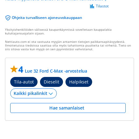
Tilastot
Ohjeita turvalliseen ajoneuvokauppaan
Yksityishenkilöiden välisessä kaupankäynnissä sovelletaan kauppalakia
kuluttajansuojalain sijaan.
Nettiauto.com ei ota vastuuta myyjän antamien tietojen paikkansapitävyydestä.
Ilmoitetuissa tiedoissa saattaa olla myös tahattomia puutteita tai virheitä. Tieto on
siis sitova vasta kun myyjä on sen pyynnöstäsi vahvistanut.
4
Lue 32 Ford C-Max -arvostelua
Tila-autot
Dieselit
Halpikset
Hae samanlaiset