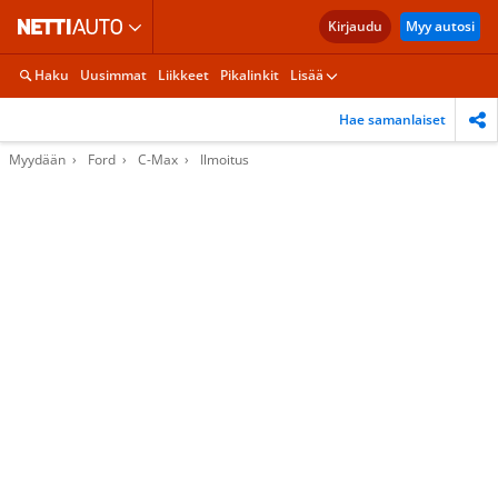
Kirjaudu
Myy autosi
Haku
Uusimmat
Liikkeet
Pikalinkit
Lisää
Hae samanlaiset
Myydään
Ford
C-Max
Ilmoitus