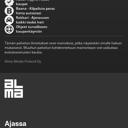
kaupat
Baana - Kilpailuta paras
hinta autostasi
Rekkari - Ajoneuvon
kaikki tiedot heti
Ohjeet turvalliseen
kaupankäyntiin
Tämän palvelun ilmoitukset ovat mainoksia, jotka näytetään sinulle hakusi
mukaisesti. Muuhun palvelun kohdennettuun mainontaan voit vaikuttaa
evästeasetusten kautta.
Alma Media Finland Oy