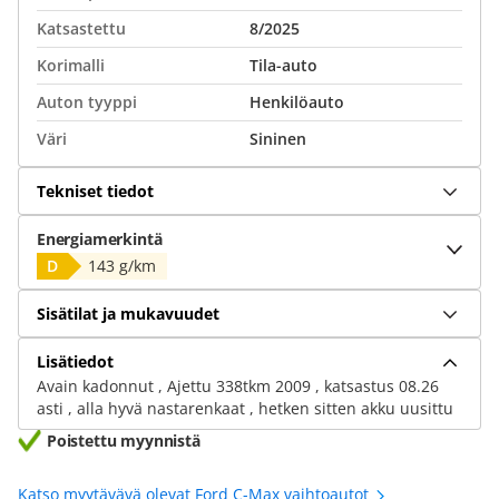
Katsastettu
8/2025
Korimalli
Tila-auto
Auton tyyppi
Henkilöauto
Väri
Sininen
Tekniset tiedot
Energiamerkintä
D
143 g/km
Sisätilat ja mukavuudet
Lisätiedot
Avain kadonnut , Ajettu 338tkm 2009 , katsastus 08.26
asti , alla hyvä nastarenkaat , hetken sitten akku uusittu
Poistettu myynnistä
Katso myytävävä olevat Ford C-Max vaihtoautot