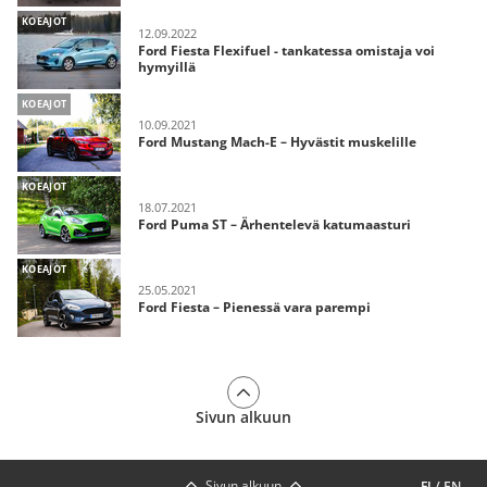
KOEAJOT
12.09.2022
Ford Fiesta Flexifuel - tankatessa omistaja voi
hymyillä
KOEAJOT
10.09.2021
Ford Mustang Mach-E – Hyvästit muskelille
KOEAJOT
18.07.2021
Ford Puma ST – Ärhentelevä katumaasturi
KOEAJOT
25.05.2021
Ford Fiesta – Pienessä vara parempi
Sivun alkuun
Sivun alkuun
FI
/
EN