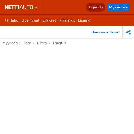
Kirjaudu
Myy autosi
Haku
Uusimmat
Liikkeet
Pikalinkit
Lisää
Hae samanlaiset
Myydään
Ford
Fiesta
Ilmoitus