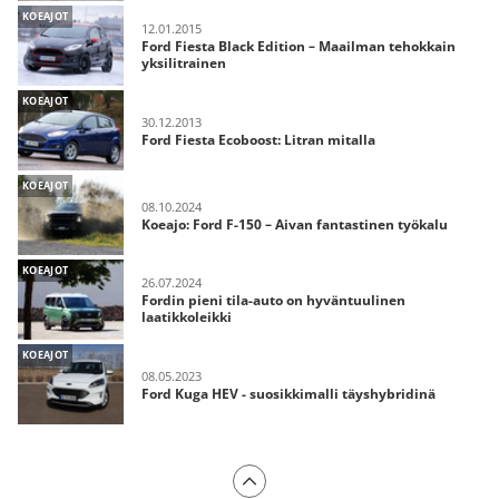
KOEAJOT
12.01.2015
Ford Fiesta Black Edition – Maailman tehokkain
yksilitrainen
KOEAJOT
30.12.2013
Ford Fiesta Ecoboost: Litran mitalla
KOEAJOT
08.10.2024
Koeajo: Ford F-150 – Aivan fantastinen työkalu
KOEAJOT
26.07.2024
Fordin pieni tila-auto on hyväntuulinen
laatikkoleikki
KOEAJOT
08.05.2023
Ford Kuga HEV - suosikkimalli täyshybridinä