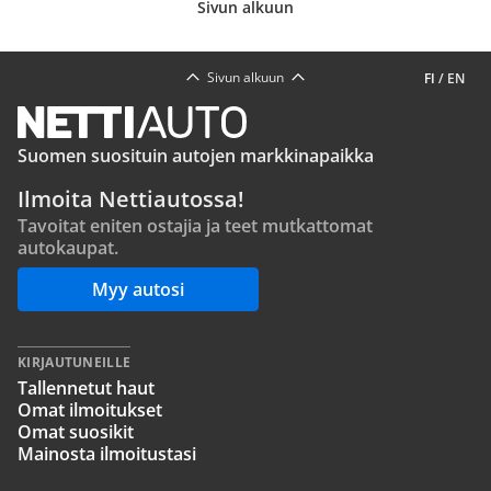
Sivun alkuun
Sivun alkuun
FI
/
EN
Suomen suosituin autojen markkinapaikka
Ilmoita Nettiautossa!
Tavoitat eniten ostajia ja teet mutkattomat
autokaupat.
Myy autosi
KIRJAUTUNEILLE
Tallennetut haut
Omat ilmoitukset
Omat suosikit
Mainosta ilmoitustasi