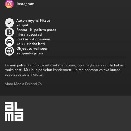
Instagram
Auton myynti Fiksut
kaupat
Baana - Kilpailuta paras
hinta autostasi
Rekkari - Ajoneuvon
kaikki tiedot heti
Ohjeet turvalliseen
kaupankäyntiin
Tämän palvelun ilmoitukset ovat mainoksia, jotka näytetään sinulle hakusi
mukaisesti. Muuhun palvelun kohdennettuun mainontaan voit vaikuttaa
evästeasetusten kautta.
Alma Media Finland Oy