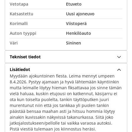
Vetotapa
Etuveto
Katsastettu
Uusi ajoneuvo
Korimalli
Viistoperä
Auton tyyppi
Henkilöauto
Väri
Sininen
Tekniset tiedot
Lisätiedot
Myydään ajokuntoinen fiesta. Leima mennyt umpeen
8.4.2026. Pystyy ajamaan ja hyvä lähtemään käyntiinkin
mutta leimalle löytyy hieman fiksattavaa jos sinne tämän
vielä haluaa, kuskin etujousi on katkennut, käsijarru ei
ota kun toiselta puolelta, tankin täyttöputken juuri
murentunut niin että jos tankkaa yli puolen tankin
päästää bensaa maahan asti ja hitsuu hommia löytyy
ainakin kuvissakin näkyvissä takanurkassa. Siitä joko
jatkojalostukseen/pellolle tai vaikka varaosa autoksi.
Pistä viestiä tulemaan jos kiinnostus heräsi.