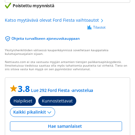
Poistettu myynnistä
Katso myytävävä olevat Ford Fiesta vaihtoautot
Tilastot
Ohjeita turvalliseen ajoneuvokauppaan
Yksityishenkilöiden välisessä kaupankäynnissä sovelletaan kauppalakia
kuluttajansuojalain sijaan.
Nettiauto.com ei ota vastuuta myyjän antamien tietojen paikkansapitävyydestä.
Ilmoitetuissa tiedoissa saattaa olla myös tahattomia puutteita tai virheitä. Tieto on
siis sitova vasta kun myyjä on sen pyynnöstäsi vahvistanut.
3.8
Lue 292 Ford Fiesta -arvostelua
Halpikset
Kunnostettavat
Hae samanlaiset