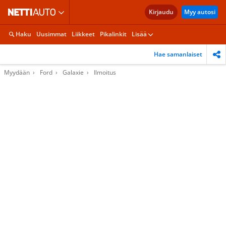
Kirjaudu
Myy autosi
Haku
Uusimmat
Liikkeet
Pikalinkit
Lisää
Hae samanlaiset
Myydään
Ford
Galaxie
Ilmoitus