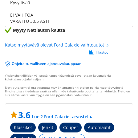
Kysy lisää
EI VAIHTOA
VARATTU 30.5 ASTI
Myyty Nettiauton kautta
Katso myytävävä olevat Ford Galaxie vaihtoautot
Tilastot
Ohjeita turvalliseen ajoneuvokauppaan
Yksityishenkilöiden välisessä kaupankäynnissä sovelletaan kauppalakia
kuluttajansuojalain sijaan.
Nettiauto.com ei ota vastuuta myyjän antamien tietojen paikkansapitävyydestä.
Ilmoitetuissa tiedoissa saattaa olla myös tahattomia puutteita tai virheitä. Tieto on
siis sitova vasta kun myyjä on sen pyynnöstäsi vahvistanut.
3.6
Lue 2 Ford Galaxie -arvostelua
Klassikot
Jenkit
Coupét
Automaatit