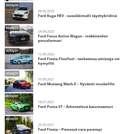
KOEAJOT
08.05.2023
Ford Kuga HEV - suosikkimalli täyshybridinä
KOEAJOT
24.04.2023
Ford Focus Active Wagon - mökkiteiden
perusfarmari
KOEAJOT
12.09.2022
Ford Fiesta Flexifuel - tankatessa omistaja voi
hymyillä
KOEAJOT
10.09.2021
Ford Mustang Mach-E – Hyvästit muskelille
KOEAJOT
18.07.2021
Ford Puma ST – Ärhentelevä katumaasturi
KOEAJOT
25.05.2021
Ford Fiesta – Pienessä vara parempi