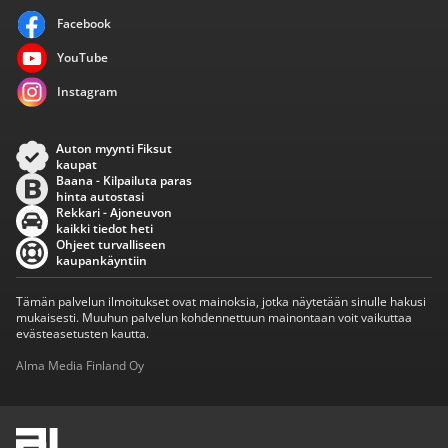
Facebook
YouTube
Instagram
Auton myynti Fiksut
kaupat
Baana - Kilpailuta paras
hinta autostasi
Rekkari - Ajoneuvon
kaikki tiedot heti
Ohjeet turvalliseen
kaupankäyntiin
Tämän palvelun ilmoitukset ovat mainoksia, jotka näytetään sinulle hakusi
mukaisesti. Muuhun palvelun kohdennettuun mainontaan voit vaikuttaa
evästeasetusten kautta.
Alma Media Finland Oy