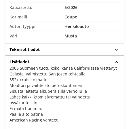
Katsastettu
5/2026
Korimalli
Coupe
Auton tyyppi
Henkilöauto
Väri
Musta
Tekniset tiedot
Lisätiedot
2006 Suomeen tuotu koko ikänsä Californiassa viettänyt
Galaxie, valmistettu San Josen tehtaalla.
352+ cruise o matic
Moottori ja vaihteisto peruskuntoinen
Sisusta laitettu alkuperäisillä verhoiluila
Lähes kaikki kromit kromattu tai vaihdettu
hyväkuntoisiin.
Ei mätä hommia.
Päällä aito patina
American Racing vanteet