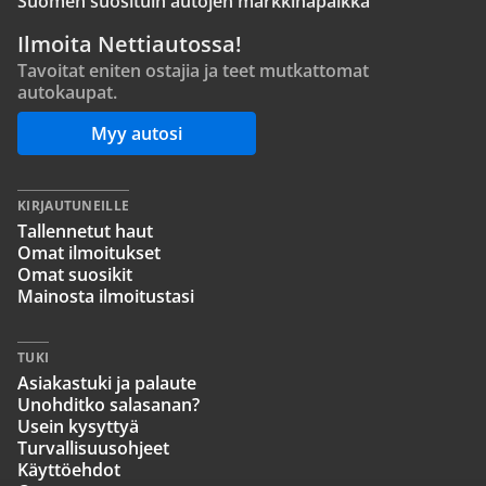
Suomen suosituin autojen markkinapaikka
Ilmoita Nettiautossa!
Tavoitat eniten ostajia ja teet mutkattomat
autokaupat.
Myy autosi
KIRJAUTUNEILLE
Tallennetut haut
Omat ilmoitukset
Omat suosikit
Mainosta ilmoitustasi
TUKI
Asiakastuki ja palaute
Unohditko salasanan?
Usein kysyttyä
Turvallisuusohjeet
Käyttöehdot