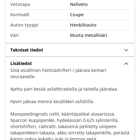
Vetotapa
Neliveto
Korimalli
Coupe
Auton tyyppi
Henkilöauto
Väri
Musta metalliväri
Tekniset tiedot
Lisätiedot
Siitä asiallinen höntsädrifteri / jäärata bemari
seuraavalle.
Ajettu pari kesää asfalttiradoilla ja talvella jäärataa.
Hyvin jaksaa mennä kesälläkin asfaltilla.
Maxspeedingrods coilit, kääntöpalikat alavarsissa,
Sparcon kuppipenkki, hydekässäri 0,625 sylinterillä,
shortshifteri, ralliratti, takaseinä pellitetty umpeen
takapenkkien takaata, akku siirretty takapenkille, perästä
kontin pohja leikattu auki ja kemppi perä.