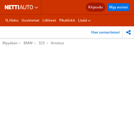
Kirjaudu
Myy autosi
Haku
Uusimmat
Liikkeet
Pikalinkit
Lisää
Hae samanlaiset
Myydään
BMW
325
Ilmoitus