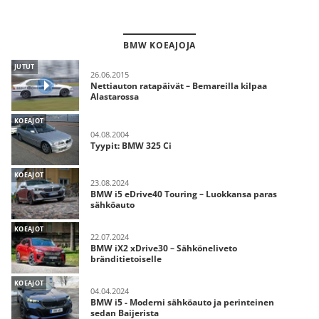
BMW KOEAJOJA
JUTUT
26.06.2015
Nettiauton ratapäivät – Bemareilla kilpaa
Alastarossa
KOEAJOT
04.08.2004
Tyypit: BMW 325 Ci
KOEAJOT
23.08.2024
BMW i5 eDrive40 Touring – Luokkansa paras
sähköauto
KOEAJOT
22.07.2024
BMW iX2 xDrive30 – Sähköneliveto
bränditietoiselle
KOEAJOT
04.04.2024
BMW i5 - Moderni sähköauto ja perinteinen
sedan Baijerista