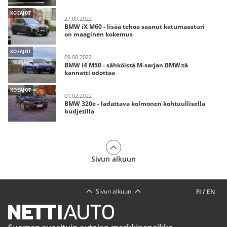
KOEAJOT
27.09.2022
BMW iX M60 - lisää tehoa saanut katumaasturi
on maaginen kokemus
KOEAJOT
09.08.2022
BMW i4 M50 - sähköistä M-sarjan BMW:tä
kannatti odottaa
KOEAJOT
01.02.2022
BMW 320e - ladattava kolmonen kohtuullisella
budjetilla
Sivun alkuun
Sivun alkuun
FI
/
EN