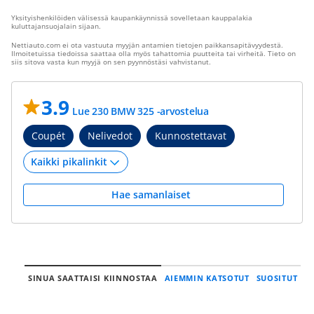
Yksityishenkilöiden välisessä kaupankäynnissä sovelletaan kauppalakia
kuluttajansuojalain sijaan.
Nettiauto.com ei ota vastuuta myyjän antamien tietojen paikkansapitävyydestä.
Ilmoitetuissa tiedoissa saattaa olla myös tahattomia puutteita tai virheitä. Tieto on
siis sitova vasta kun myyjä on sen pyynnöstäsi vahvistanut.
3.9
Lue 230 BMW 325 -arvostelua
Coupét
Nelivedot
Kunnostettavat
Hae samanlaiset
SINUA SAATTAISI KIINNOSTAA
AIEMMIN KATSOTUT
SUOSITUT