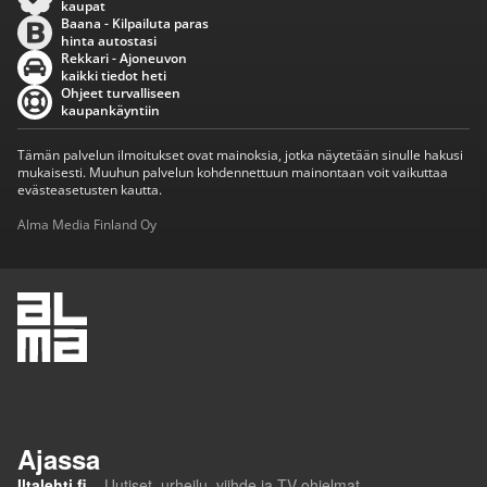
kaupat
Baana - Kilpailuta paras
hinta autostasi
Rekkari - Ajoneuvon
kaikki tiedot heti
Ohjeet turvalliseen
kaupankäyntiin
Tämän palvelun ilmoitukset ovat mainoksia, jotka näytetään sinulle hakusi
mukaisesti. Muuhun palvelun kohdennettuun mainontaan voit vaikuttaa
evästeasetusten kautta.
Alma Media Finland Oy