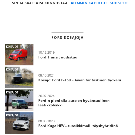
SINUA SAATTAISI KIINNOSTAA
AIEMMIN KATSOTUT
SUOSITUT
FORD KOEAJOJA
KOEAJOT
10.12.2019
Ford Transit uudistuu
KOEAJOT
08.10.2024
Koeajo: Ford F-150 – Aivan fantastinen työkalu
KOEAJOT
26.07.2024
Fordin pieni tila-auto on hyväntuulinen
laatikkoleikki
KOEAJOT
08.05.2023
Ford Kuga HEV - suosikkimalli täyshybridinä