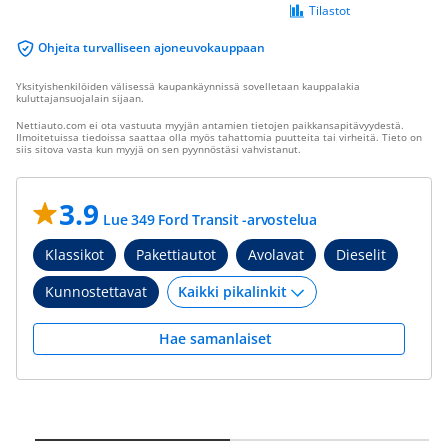
Tilastot
Ohjeita turvalliseen ajoneuvokauppaan
Yksityishenkilöiden välisessä kaupankäynnissä sovelletaan kauppalakia
kuluttajansuojalain sijaan.
Nettiauto.com ei ota vastuuta myyjän antamien tietojen paikkansapitävyydestä.
Ilmoitetuissa tiedoissa saattaa olla myös tahattomia puutteita tai virheitä. Tieto on
siis sitova vasta kun myyjä on sen pyynnöstäsi vahvistanut.
3.9
Lue 349 Ford Transit -arvostelua
Klassikot
Pakettiautot
Avolavat
Dieselit
Kunnostettavat
Hae samanlaiset