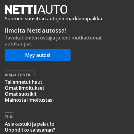
Suomen suosituin autojen markkinapaikka
Ilmoita Nettiautossa!
Tavoitat eniten ostajia ja teet mutkattomat
autokaupat.
Myy autosi
KIRJAUTUNEILLE
Tallennetut haut
Omat ilmoitukset
Omat suosikit
Mainosta ilmoitustasi
TUKI
Asiakastuki ja palaute
Unohditko salasanan?