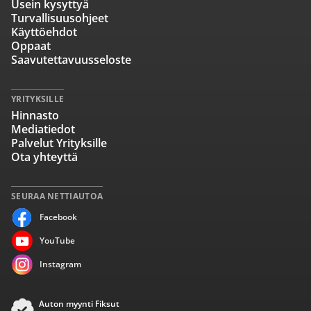
Usein kysyttyä
Turvallisuusohjeet
Käyttöehdot
Oppaat
Saavutettavuusseloste
YRITYKSILLE
Hinnasto
Mediatiedot
Palvelut Yrityksille
Ota yhteyttä
SEURAA NETTIAUTOA
Facebook
YouTube
Instagram
Auton myynti Fiksut