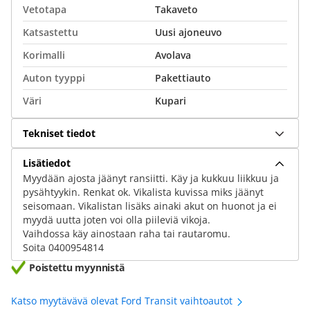
Vetotapa
Takaveto
Katsastettu
Uusi ajoneuvo
Korimalli
Avolava
Auton tyyppi
Pakettiauto
Väri
Kupari
Tekniset tiedot
Lisätiedot
Myydään ajosta jäänyt ransiitti. Käy ja kukkuu liikkuu ja
pysähtyykin. Renkat ok. Vikalista kuvissa miks jäänyt
seisomaan. Vikalistan lisäks ainaki akut on huonot ja ei
myydä uutta joten voi olla piileviä vikoja.
Vaihdossa käy ainostaan raha tai rautaromu.
Soita 0400954814
Poistettu myynnistä
Katso myytävävä olevat Ford Transit vaihtoautot