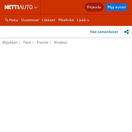
Kirjaudu
Myy autosi
Haku
Uusimmat
Liikkeet
Pikalinkit
Lisää
Hae samanlaiset
Myydään
Ford
Transit
Ilmoitus