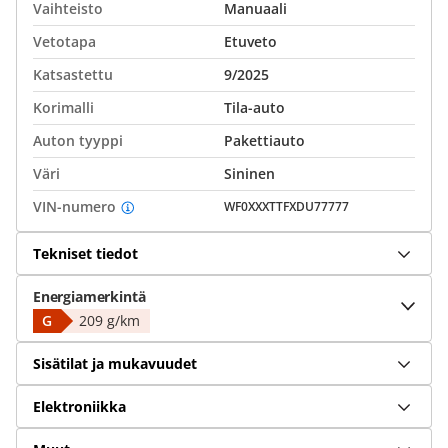
Vaihteisto
Manuaali
Vetotapa
Etuveto
Katsastettu
9/2025
Korimalli
Tila-auto
Auton tyyppi
Pakettiauto
Väri
Sininen
VIN-numero
WF0XXXTTFXDU77777
Tekniset tiedot
Energiamerkintä
G
209 g/km
Sisätilat ja mukavuudet
Elektroniikka