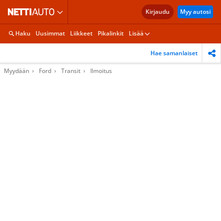
Kirjaudu
Myy autosi
Haku
Uusimmat
Liikkeet
Pikalinkit
Lisää
Hae samanlaiset
Myydään
Ford
Transit
Ilmoitus