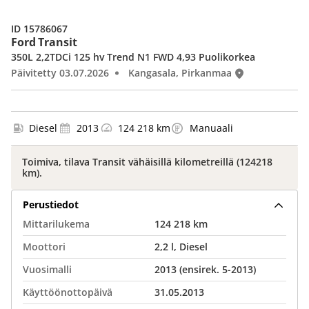
ID 15786067
Ford Transit
350L 2,2TDCi 125 hv Trend N1 FWD 4,93 Puolikorkea
Päivitetty 03.07.2026
Kangasala, Pirkanmaa
Diesel
2013
124 218 km
Manuaali
Toimiva, tilava Transit vähäisillä kilometreillä (124218
km).
Perustiedot
Mittarilukema
124 218 km
Moottori
2,2 l, Diesel
Vuosimalli
2013 (ensirek. 5-2013)
Käyttöönottopäivä
31.05.2013