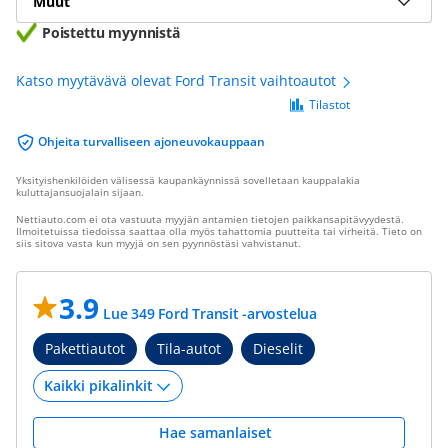
Muut
Poistettu myynnistä
Katso myytävävä olevat Ford Transit vaihtoautot
Tilastot
Ohjeita turvalliseen ajoneuvokauppaan
Yksityishenkilöiden välisessä kaupankäynnissä sovelletaan kauppalakia
kuluttajansuojalain sijaan.
Nettiauto.com ei ota vastuuta myyjän antamien tietojen paikkansapitävyydestä.
Ilmoitetuissa tiedoissa saattaa olla myös tahattomia puutteita tai virheitä. Tieto on
siis sitova vasta kun myyjä on sen pyynnöstäsi vahvistanut.
3.9
Lue 349 Ford Transit -arvostelua
Pakettiautot
Tila-autot
Dieselit
Hae samanlaiset