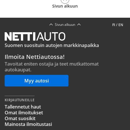
Sivun alkuun
Sivun alkuun
FI
/
EN
Suomen suosituin autojen markkinapaikka
Ilmoita Nettiautossa!
Tavoitat eniten ostajia ja teet mutkattomat
autokaupat.
Myy autosi
KIRJAUTUNEILLE
Tallennetut haut
Omat ilmoitukset
Omat suosikit
Mainosta ilmoitustasi