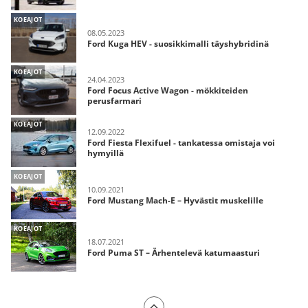
KOEAJOT
08.05.2023
Ford Kuga HEV - suosikkimalli täyshybridinä
KOEAJOT
24.04.2023
Ford Focus Active Wagon - mökkiteiden
perusfarmari
KOEAJOT
12.09.2022
Ford Fiesta Flexifuel - tankatessa omistaja voi
hymyillä
KOEAJOT
10.09.2021
Ford Mustang Mach-E – Hyvästit muskelille
KOEAJOT
18.07.2021
Ford Puma ST – Ärhentelevä katumaasturi