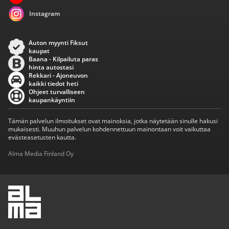
Instagram
Auton myynti Fiksut
kaupat
Baana - Kilpailuta paras
hinta autostasi
Rekkari - Ajoneuvon
kaikki tiedot heti
Ohjeet turvalliseen
kaupankäyntiin
Tämän palvelun ilmoitukset ovat mainoksia, jotka näytetään sinulle hakusi
mukaisesti. Muuhun palvelun kohdennettuun mainontaan voit vaikuttaa
evästeasetusten kautta.
Alma Media Finland Oy