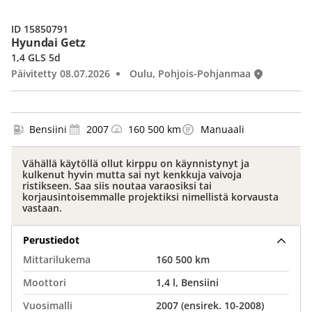
ID 15850791
Hyundai Getz
1,4 GLS 5d
Päivitetty 08.07.2026
Oulu, Pohjois-Pohjanmaa
Bensiini
2007
160 500 km
Manuaali
Vähällä käytöllä ollut kirppu on käynnistynyt ja
kulkenut hyvin mutta sai nyt kenkkuja vaivoja
ristikseen. Saa siis noutaa varaosiksi tai
korjausintoisemmalle projektiksi nimellistä korvausta
vastaan.
Perustiedot
Mittarilukema
160 500 km
Moottori
1,4 l, Bensiini
Vuosimalli
2007 (ensirek. 10-2008)