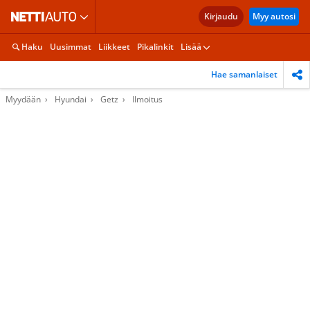
Kirjaudu
Myy autosi
Haku
Uusimmat
Liikkeet
Pikalinkit
Lisää
Hae samanlaiset
Myydään
Hyundai
Getz
Ilmoitus