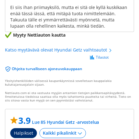
Ei siis ihan priimayksilö, mutta ei sitä ole kyllä kuskikaan
enää tässä iässä, että mitäpä tuota nimittelemään.
Takuuta tälle ei ymmärrettävästi myönnetä, mutta
lupaan olla rehellinen kaikesta, minkä tiedän.
Myyty Nettiauton kautta
Katso myytävävä olevat Hyundai Getz vaihtoautot
Tilastot
Ohjeita turvalliseen ajoneuvokauppaan
Yksityishenkilöiden välisessä kaupankäynnissä sovelletaan kauppalakia
kuluttajansuojalain sijaan.
Nettiauto.com ei ota vastuuta myyjän antamien tietojen paikkansapitävyydestä.
Ilmoitetuissa tiedoissa saattaa olla myös tahattomia puutteita tai virheitä. Tieto on
siis sitova vasta kun myyjä on sen pyynnöstäsi vahvistanut.
3.9
Lue 85 Hyundai Getz -arvostelua
Halpikset