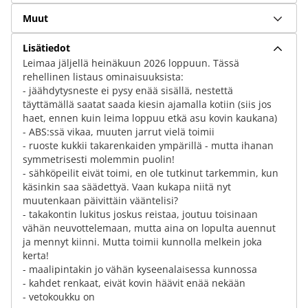
Muut
Lisätiedot
Leimaa jäljellä heinäkuun 2026 loppuun. Tässä
rehellinen listaus ominaisuuksista:
- jäähdytysneste ei pysy enää sisällä, nestettä
täyttämällä saatat saada kiesin ajamalla kotiin (siis jos
haet, ennen kuin leima loppuu etkä asu kovin kaukana)
- ABS:ssä vikaa, muuten jarrut vielä toimii
- ruoste kukkii takarenkaiden ympärillä - mutta ihanan
symmetrisesti molemmin puolin!
- sähköpeilit eivät toimi, en ole tutkinut tarkemmin, kun
käsinkin saa säädettyä. Vaan kukapa niitä nyt
muutenkaan päivittäin vääntelisi?
- takakontin lukitus joskus reistaa, joutuu toisinaan
vähän neuvottelemaan, mutta aina on lopulta auennut
ja mennyt kiinni. Mutta toimii kunnolla melkein joka
kerta!
- maalipintakin jo vähän kyseenalaisessa kunnossa
- kahdet renkaat, eivät kovin häävit enää nekään
- vetokoukku on