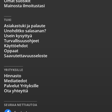
Omat suosikit
Mainosta ilmoitustasi
TUKI
Asiakastuki ja palaute
Unohditko salasanan?
Usein kysyttyä
Turvallisuusohjeet
Käyttöehdot
Oppaat
Saavutettavuusseloste
YRITYKSILLE
Hinnasto
Mediatiedot
Palvelut Yrityksille
Ota yhteyttä
SEURAA NETTIAUTOA