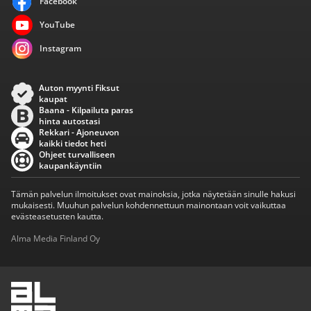
Facebook
YouTube
Instagram
Auton myynti Fiksut
kaupat
Baana - Kilpailuta paras
hinta autostasi
Rekkari - Ajoneuvon
kaikki tiedot heti
Ohjeet turvalliseen
kaupankäyntiin
Tämän palvelun ilmoitukset ovat mainoksia, jotka näytetään sinulle hakusi
mukaisesti. Muuhun palvelun kohdennettuun mainontaan voit vaikuttaa
evästeasetusten kautta.
Alma Media Finland Oy