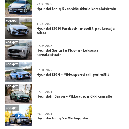
22.06.2023
Hyundai Ioniq 6 - sähkösukkula korealaisittain
KOEAJOT
11.05.2023
Hyundai i30 N Fastback - meteliä, pauketta ja
tehoa
KOEAJOT
02.05.2023
Hyundai Santa Fe Plug-in - Luksusta
korealaisittain
KOEAJOT
07.01.2022
Hyundai i20N – Pikkusportti ralliperimällä
KOEAJOT
07.12.2021
Hyundain Bayon – Pikkuauto mökkikansalle
KOEAJOT
29.10.2021
Hyundai Ioniq 5 – Mallioppilas