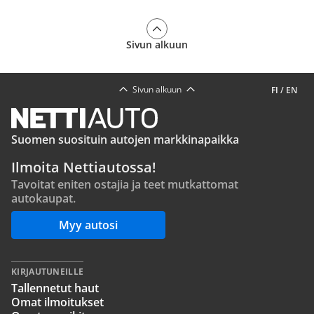
Sivun alkuun
Sivun alkuun
FI
/
EN
Suomen suosituin autojen markkinapaikka
Ilmoita Nettiautossa!
Tavoitat eniten ostajia ja teet mutkattomat
autokaupat.
Myy autosi
KIRJAUTUNEILLE
Tallennetut haut
Omat ilmoitukset