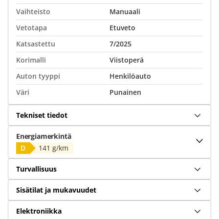
Vaihteisto
Manuaali
Vetotapa
Etuveto
Katsastettu
7/2025
Korimalli
Viistoperä
Auton tyyppi
Henkilöauto
Väri
Punainen
Tekniset tiedot
Energiamerkintä
D
141 g/km
Turvallisuus
Sisätilat ja mukavuudet
Elektroniikka