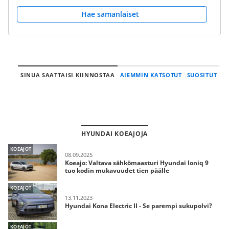
Hae samanlaiset
SINUA SAATTAISI KIINNOSTAA
AIEMMIN KATSOTUT
SUOSITUT
HYUNDAI KOEAJOJA
KOEAJOT
08.09.2025
Koeajo: Valtava sähkömaasturi Hyundai Ioniq 9
tuo kodin mukavuudet tien päälle
KOEAJOT
13.11.2023
Hyundai Kona Electric II - Se parempi sukupolvi?
KOEAJOT