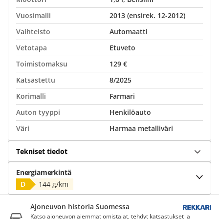
Vuosimalli
2013 (ensirek. 12-2012)
Vaihteisto
Automaatti
Vetotapa
Etuveto
Toimistomaksu
129 €
Katsastettu
8/2025
Korimalli
Farmari
Auton tyyppi
Henkilöauto
Väri
Harmaa metalliväri
Tekniset tiedot
Energiamerkintä
D
144 g/km
Ajoneuvon historia Suomessa
Katso ajoneuvon aiemmat omistajat, tehdyt katsastukset ja