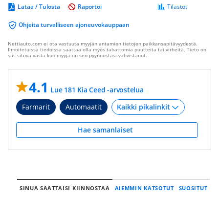
Lataa / Tulosta
Raportoi
Tilastot
Ohjeita turvalliseen ajoneuvokauppaan
Nettiauto.com ei ota vastuuta myyjän antamien tietojen paikkansapitävyydestä.
Ilmoitetuissa tiedoissa saattaa olla myös tahattomia puutteita tai virheitä. Tieto on
siis sitova vasta kun myyjä on sen pyynnöstäsi vahvistanut.
4.1
Lue 181 Kia Ceed -arvostelua
Farmarit
Automaatit
Hae samanlaiset
SINUA SAATTAISI KIINNOSTAA
AIEMMIN KATSOTUT
SUOSITUT