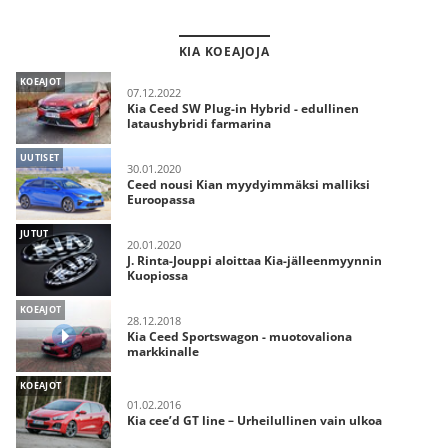
KIA KOEAJOJA
KOEAJOT
07.12.2022
Kia Ceed SW Plug-in Hybrid - edullinen
lataushybridi farmarina
UUTISET
30.01.2020
Ceed nousi Kian myydyimmäksi malliksi
Euroopassa
JUTUT
20.01.2020
J. Rinta-Jouppi aloittaa Kia-jälleenmyynnin
Kuopiossa
KOEAJOT
28.12.2018
Kia Ceed Sportswagon - muotovaliona
markkinalle
KOEAJOT
01.02.2016
Kia cee’d GT line – Urheilullinen vain ulkoa