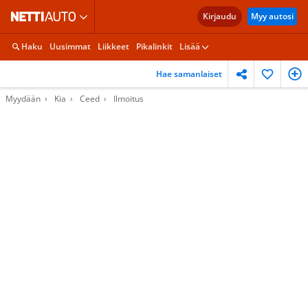
Kirjaudu
Myy autosi
Haku
Uusimmat
Liikkeet
Pikalinkit
Lisää
Hae samanlaiset
Myydään
Kia
Ceed
Ilmoitus