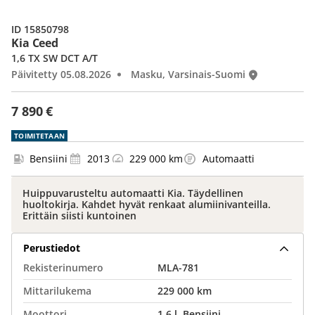
ID 15850798
Kia Ceed
1,6 TX SW DCT A/T
Päivitetty 05.08.2026
Masku, Varsinais-Suomi
7 890 €
TOIMITETAAN
Bensiini
2013
229 000 km
Automaatti
Huippuvarusteltu automaatti Kia. Täydellinen
huoltokirja. Kahdet hyvät renkaat alumiinivanteilla.
Erittäin siisti kuntoinen
Perustiedot
Rekisterinumero
MLA-781
Mittarilukema
229 000 km
Moottori
1,6 l, Bensiini