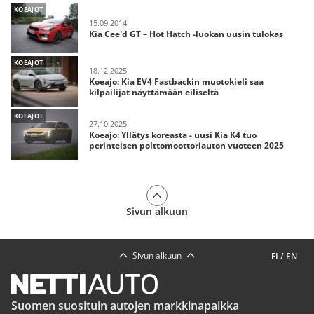
KOEAJOT
15.09.2014
Kia Cee'd GT – Hot Hatch -luokan uusin tulokas
KOEAJOT
18.12.2025
Koeajo: Kia EV4 Fastbackin muotokieli saa
kilpailijat näyttämään eiliseltä
KOEAJOT
27.10.2025
Koeajo: Yllätys koreasta - uusi Kia K4 tuo
perinteisen polttomoottoriauton vuoteen 2025
Sivun alkuun
Sivun alkuun
FI
/
EN
Suomen suosituin autojen markkinapaikka