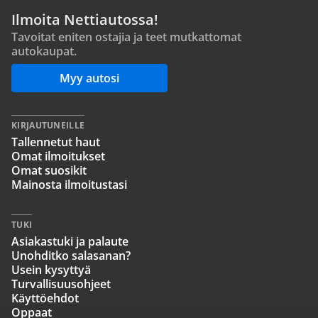
Ilmoita Nettiautossa!
Tavoitat eniten ostajia ja teet mutkattomat
autokaupat.
Myy autosi
KIRJAUTUNEILLE
Tallennetut haut
Omat ilmoitukset
Omat suosikit
Mainosta ilmoitustasi
TUKI
Asiakastuki ja palaute
Unohditko salasanan?
Usein kysyttyä
Turvallisuusohjeet
Käyttöehdot
Oppaat