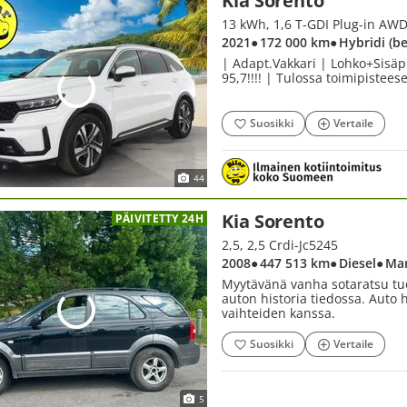
Kia Sorento
13 kWh, 1,6 T-GDI Plug-in AW
2021
● 172 000 km
● Hybridi (b
| Adapt.Vakkari | Lohko+Sisä
95,7!!!! | Tulossa toimipistees
Suosikki
Vertaile
44
Kia Sorento
PÄIVITETTY 24H
2,5, 2,5 Crdi-Jc5245
2008
● 447 513 km
● Diesel
● Ma
Myytävänä vanha sotaratsu tuo
auton historia tiedossa. Auto h
vaihteiden kanssa.
Suosikki
Vertaile
5