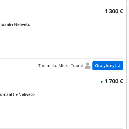
1 300 €
nuaali
● Neliveto
Tammela, Miska Tuomi
Ota yhteyttä
1 700 €
tomaatti
● Neliveto