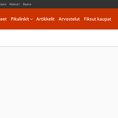
vaani
Rekkari
Baana
keet
Pikalinkit
Artikkelit
Arvostelut
Fiksut kaupat