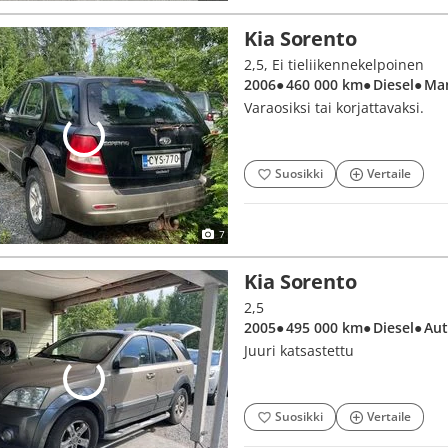
Kia Sorento
2,5, Ei tieliikennekelpoinen
2006
● 460 000 km
● Diesel
● Ma
Varaosiksi tai korjattavaksi.
Suosikki
Vertaile
7
Kia Sorento
2,5
2005
● 495 000 km
● Diesel
● Au
Juuri katsastettu
Suosikki
Vertaile