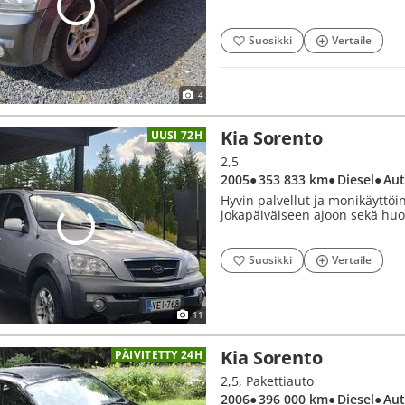
Suosikki
Vertaile
4
Kia Sorento
UUSI 72H
2,5
2005
● 353 833 km
● Diesel
● Au
Hyvin palvellut ja monikäyttöi
jokapäiväiseen ajoon sekä huo
Suosikki
Vertaile
11
Kia Sorento
PÄIVITETTY 24H
2,5, Pakettiauto
2006
● 396 000 km
● Diesel
● Au