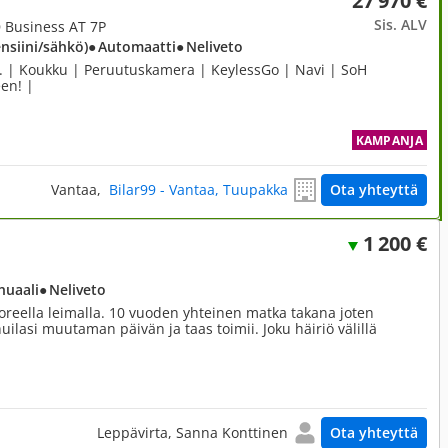
27 970 €
Sis. ALV
D Business AT 7P
ensiini/sähkö)
● Automaatti
● Neliveto
p. | Koukku | Peruutuskamera | KeylessGo | Navi | SoH
een! |
KAMPANJA
Vantaa,
Bilar99 - Vantaa, Tuupakka
Ota yhteyttä
1 200 €
nuaali
● Neliveto
reella leimalla. 10 vuoden yhteinen matka takana joten
uilasi muutaman päivän ja taas toimii. Joku häiriö välillä
Leppävirta, Sanna Konttinen
Ota yhteyttä