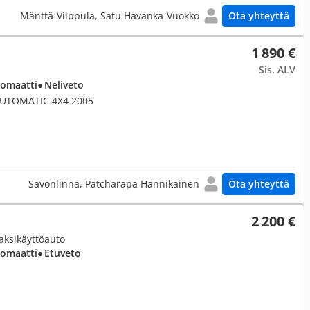
Mänttä-Vilppula, Satu Havanka-Vuokko
Ota yhteyttä
1 890 €
Sis. ALV
tomaatti
● Neliveto
AUTOMATIC 4X4 2005
Savonlinna, Patcharapa Hannikainen
Ota yhteyttä
2 200 €
Kaksikäyttöauto
tomaatti
● Etuveto