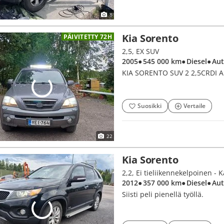
8
Kia Sorento
PÄIVITETTY 72H
2,5, EX SUV
2005
● 545 000 km
● Diesel
● Au
KIA SORENTO SUV 2 2,5CRDI 
Suosikki
Vertaile
22
Kia Sorento
2,2, Ei tieliikennekelpoinen - 
2012
● 357 000 km
● Diesel
● Au
Siisti peli pienellä työllä.