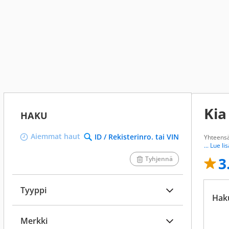
Kia
HAKU
Aiemmat haut
ID / Rekisterinro. tai VIN
Yhteens
... Lue li
3
Tyhjennä
Tyyppi
Hak
Merkki