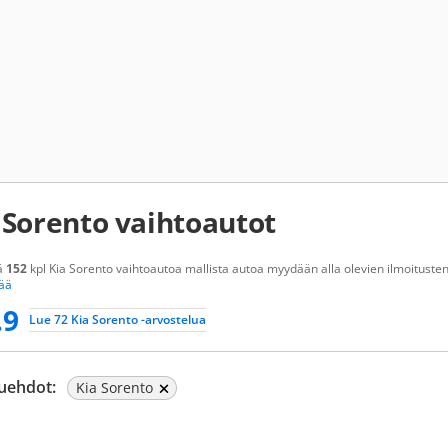
 Sorento vaihtoautot
ä
152
kpl Kia Sorento vaihtoautoa mallista autoa myydään alla olevien ilmoitusten 
sää
.9
Lue 72 Kia Sorento -arvostelua
uehdot:
Kia Sorento