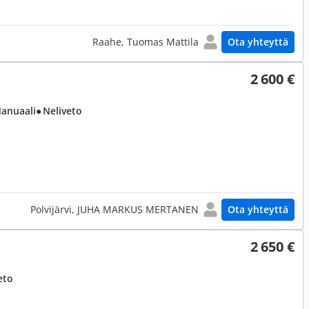
Raahe, Tuomas Mattila
Ota yhteyttä
2 600 €
Manuaali
● Neliveto
Polvijärvi, JUHA MARKUS MERTANEN
Ota yhteyttä
2 650 €
eto