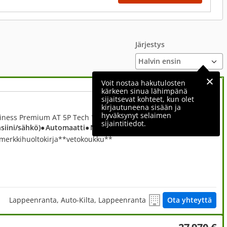
Järjestys
Voit nostaa hakutulosten
kärkeen sinua lähimpänä
sijaitsevat kohteet, kun olet
41 850 €
kirjautuneena sisään ja
hyväksynyt selaimen
1,6, 1,6 T-GDI Hybrid AWD Business Premium AT 5P Tech **1-omistaja**tehdastakuu**huoltokirja**vetokoukku
sijaintitiedot.
nsiini/sähkö)
● Automaatti
● Neliveto
merkkihuoltokirja**vetokoukku**
Lappeenranta, Auto-Kilta, Lappeenranta
Ota yhteyttä