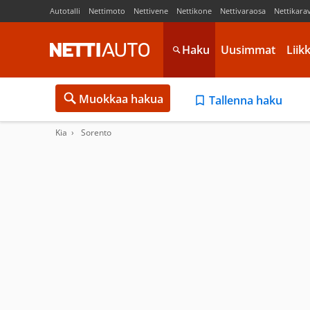
Autotalli
Nettimoto
Nettivene
Nettikone
Nettivaraosa
Nettikara
Haku
Uusimmat
Liik
Muokkaa hakua
Tallenna haku
Kia
Sorento