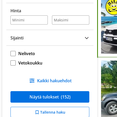
Hinta
Sijainti
Neliveto
Vetokoukku
Kaikki hakuehdot
Näytä tulokset
(152)
Tallenna haku