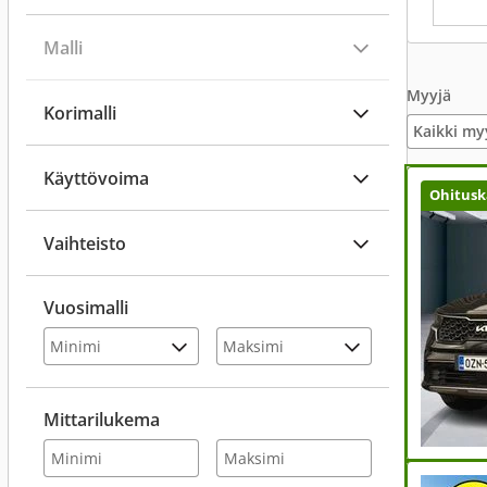
Malli
Myyjä
Korimalli
Kaikki my
Käyttövoima
Ohitusk
Vaihteisto
Vuosimalli
Mittarilukema