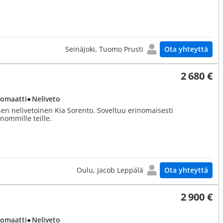
Seinäjoki, Tuomo Prusti
Ota yhteyttä
2 680 €
tomaatti
● Neliveto
nen nelivetoinen Kia Sorento. Soveltuu erinomaisesti
nommille teille.
Oulu, Jacob Leppälä
Ota yhteyttä
2 900 €
tomaatti
● Neliveto