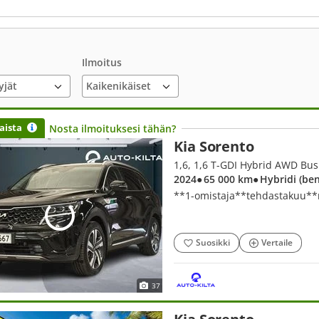
Ilmoitus
yjät
aista
Nosta ilmoituksesi tähän?
Kia Sorento
2024
● 65 000 km
● Hybridi (be
**1-omistaja**tehdastakuu**
Suosikki
Vertaile
37