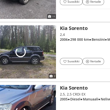
Suosikki
Vertaile
11
Kia Sorento
2,4
2006
● 298 000 km
● Bensiini
● 
Suosikki
Vertaile
2
Kia Sorento
2,5, 2,5 CRDi EX
2005
● Diesel
● Manuaali
● Neliv