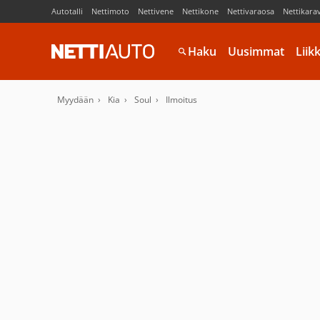
Autotalli
Nettimoto
Nettivene
Nettikone
Nettivaraosa
Nettikara
Haku
Uusimmat
Liik
Myydään
Kia
Soul
Ilmoitus