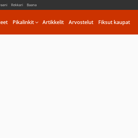
vaani
Rekkari
Baana
keet
Pikalinkit
Artikkelit
Arvostelut
Fiksut kaupat