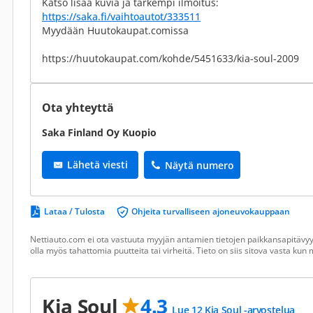
Katso lisää kuvia ja tarkempi ilmoitus:
https://saka.fi/vaihtoautot/333511
Myydään Huutokaupat.comissa
https://huutokaupat.com/kohde/5451633/kia-soul-2009
Ota yhteyttä
Saka Finland Oy Kuopio
Lähetä viesti
Näytä numero
Lataa / Tulosta
Ohjeita turvalliseen ajoneuvokauppaan
Nettiauto.com ei ota vastuuta myyjän antamien tietojen paikkansapitävyyd
olla myös tahattomia puutteita tai virheitä. Tieto on siis sitova vasta ku
Kia Soul
4.3
Lue 12 Kia Soul -arvostelua