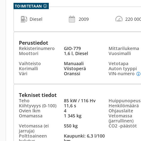
TOIMITETAAN
Diesel
2009
220 00
Perustiedot
Rekisterinumero
GIO-779
Mittarilukema
Moottori
1,6 l, Diesel
Vuosimalli
Vaihteisto
Manuaali
Vetotapa
Korimalli
Viistoperä
Auton tyyppi
Väri
Oranssi
VIN-numero
Tekniset tiedot
Teho
85 kW / 116 Hv
Huippunopeus
Kiihtyvyys (0-100)
11,6 s
Henkilömäärä
Ovien lkm
4
Ohjauslaite
Omamassa
1 345 kg
Vetomassa
(jarrullinen)
Vetomassa (ei
550 kg
CO2 -päästöt
jarruja)
Polttoaineen
Kaupunki: 6,3 l/100
kulutus
km