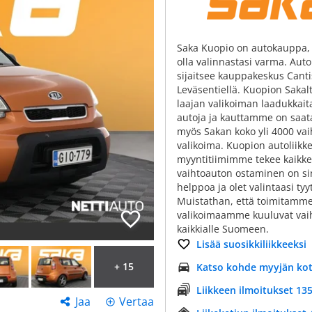
Saka Kuopio on autokauppa, 
olla valinnastasi varma. Auto
sijaitsee kauppakeskus Cant
Leväsentiellä. Kuopion Sakal
laajan valikoiman laadukkaita
autoja ja kauttamme on saata
myös Sakan koko yli 4000 va
valikoima. Kuopion autoliikk
myyntitiimimme tekee kaikke
vaihtoauton ostaminen on si
helppoa ja olet valintaasi tyy
Muistathan, että toimitamm
valikoimaamme kuuluvat vai
kaikkialle Suomeen.
Lisää suosikkiliikkeeksi
+ 15
Katso kohde myyjän koti
Liikkeen ilmoitukset 135
Jaa
Vertaa