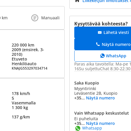
Liikeketjun ilmoitukset 
0 km
Manuaali
Kysyttävää kohteesta?
Lähetä viesti
Näytä numero
220 000 km
2009 (ensirek. 3-
2010)
WhatsApp
Etuveto
Henkilöauto
Paras aika tavoitella: Ma-pe 
KNAJG553297034714
16Su suljettuChat 8:30-22:30
Saka Kuopio
Myyntirinki
Leväsentie 2B, Kuopio
178 km/h
+35...
Näytä numero
5
Vasemmalla
1 300 kg
Vain Whatsapp keskustelut
137 g/km
Ei puheluita
+35...
Näytä numero
Whatsapp