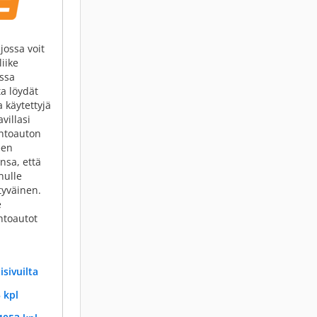
jossa voit
liike
issa
ta löydät
 käytettyjä
villasi
ihtoauton
een
nsa, että
nulle
tyväinen.
e
htoautot
sivuilta
 kpl