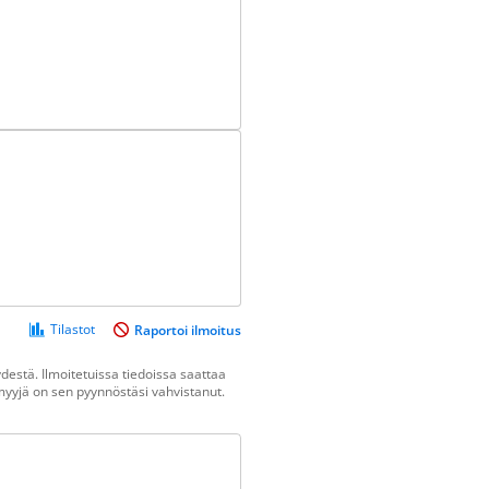
Tilastot
Raportoi ilmoitus
estä. Ilmoitetuissa tiedoissa saattaa
n myyjä on sen pyynnöstäsi vahvistanut.