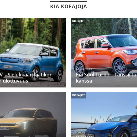
KIA KOEAJOJA
KOEAJOT
13.05.2017
EV – Sielukkaan laatikon
Kia Soul Turbo – Tanssii t
n ulottuvuus
kanssa
KOEAJOT