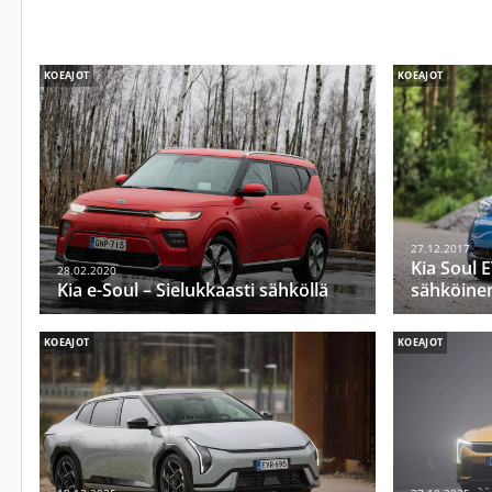
KOEAJOT
KOEAJOT
27.12.2017
Kia Soul 
28.02.2020
Kia e-Soul – Sielukkaasti sähköllä
sähköine
KOEAJOT
KOEAJOT