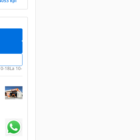
4053 kpl
10-18La 10-