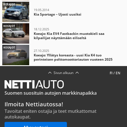
KOEAJOT
19.05.2014
Kia Sportage – Ujosti uusiksi
KOEAJOT
18.12.2025
Koeajo: Kia EV4 Fastbackin muotokieli saa
kilpailijat näyttämään eiliseltä
KOEAJOT
27.10.2025
Koeajo: Yllätys koreasta - uusi Kia K4 tuo
perinteisen polttomoottoriauton vuoteen 2025
Sivun alkuun
FI
/
EN
Suomen suosituin autojen markkinapaikka
Ilmoita Nettiautossa!
Tavoitat eniten ostajia ja teet mutkattomat
autokaupat.