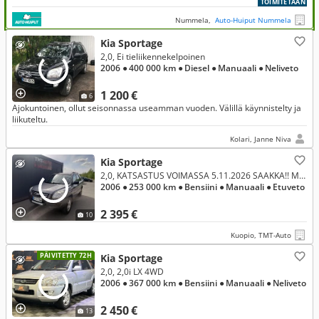
TOIMITETAAN
Nummela,
Auto-Huiput Nummela
Kia Sportage
2,0, Ei tieliikennekelpoinen
2006
● 400 000 km
● Diesel
● Manuaali
● Neliveto
1 200 €
6
Ajokuntoinen, ollut seisonnassa useamman vuoden. Välillä käynnistelty ja
liikuteltu.
Kolari, Janne Niva
Kia Sportage
2,0, KATSASTUS VOIMASSA 5.11.2026 SAAKKA!! MYÖS VAIHTO JA RAHOITUS JOPA ILMAN KÄSIRAHAA!!
2006
● 253 000 km
● Bensiini
● Manuaali
● Etuveto
2 395 €
10
Kuopio, TMT-Auto
PÄIVITETTY 72H
Kia Sportage
2,0, 2,0i LX 4WD
2006
● 367 000 km
● Bensiini
● Manuaali
● Neliveto
2 450 €
13