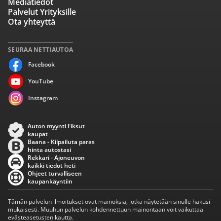
Mediatiedot
Palvelut Yrityksille
Ota yhteyttä
SEURAA NETTIAUTOA
Facebook
YouTube
Instagram
Auton myynti Fiksut
kaupat
Baana - Kilpailuta paras
hinta autostasi
Rekkari - Ajoneuvon
kaikki tiedot heti
Ohjeet turvalliseen
kaupankäyntiin
Tämän palvelun ilmoitukset ovat mainoksia, jotka näytetään sinulle hakusi
mukaisesti. Muuhun palvelun kohdennettuun mainontaan voit vaikuttaa
evästeasetusten kautta.