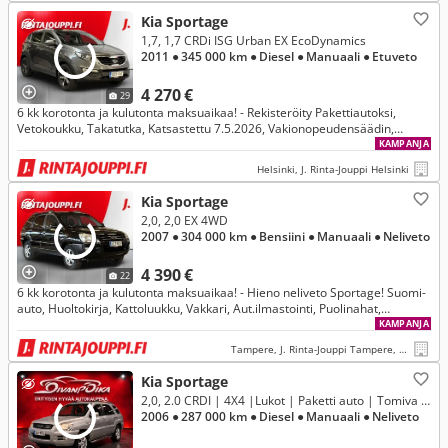
Kia Sportage
1,7, 1,7 CRDi ISG Urban EX EcoDynamics
2011
● 345 000 km
● Diesel
● Manuaali
● Etuveto
4 270 €
29
6 kk korotonta ja kulutonta maksuaikaa! - Rekisteröity Pakettiautoksi,
Vetokoukku, Takatutka, Katsastettu 7.5.2026, Vakionopeudensäädin,
Jakopää ketjulla, Automaattinen ilmastointi
KAMPANJA
Helsinki, J. Rinta-Jouppi Helsinki
Kia Sportage
2,0, 2,0 EX 4WD
2007
● 304 000 km
● Bensiini
● Manuaali
● Neliveto
4 390 €
22
6 kk korotonta ja kulutonta maksuaikaa! - Hieno neliveto Sportage! Suomi-
auto, Huoltokirja, Kattoluukku, Vakkari, Aut.ilmastointi, Puolinahat,
Moot.lämmitin, 2x vanteet
KAMPANJA
Tampere, J. Rinta-Jouppi Tampere, Hatanpää
Kia Sportage
2,0, 2.0 CRDI | 4X4 |Lukot | Paketti auto | Tomiva metsä auto
2006
● 287 000 km
● Diesel
● Manuaali
● Neliveto