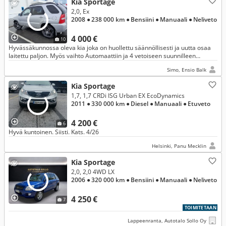
Kia Sportage
2,0, Ex
2008
● 238 000 km
● Bensiini
● Manuaali
● Neliveto
4 000 €
10
Hyvässäkunnossa oleva kia joka on huollettu säännöllisesti ja uutta osaa
laitettu paljon. Myös vaihto Automaattiin ja 4 vetoiseen suunnilleen
samanhintaiseen.
Simo, Ensio Balk
Kia Sportage
1,7, 1,7 CRDi ISG Urban EX EcoDynamics
2011
● 330 000 km
● Diesel
● Manuaali
● Etuveto
4 200 €
6
Hyvä kuntoinen. Siisti. Kats. 4/26
Helsinki, Panu Mecklin
Kia Sportage
2,0, 2,0 4WD LX
2006
● 320 000 km
● Bensiini
● Manuaali
● Neliveto
4 250 €
7
TOIMITETAAN
Lappeenranta, Autotalo Sollo Oy