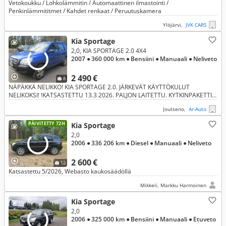
Vetokoukku / Lohkolämmitin / Automaattinen ilmastointi /
Penkinlämmititmet / Kahdet renkaat / Peruutuskamera
Ylöjärvi,
JVK CARS
Kia Sportage
2,0, KIA SPORTAGE 2.0 4X4
2007
● 360 000 km
● Bensiini
● Manuaali
● Neliveto
2 490 €
8
NÄPÄKKÄ NELIKKO! KIA SPORTAGE 2.0. JÄRKEVÄT KÄYTTÖKULUT
NELIKOKSI! !KATSASTETTU 13.3 2026. PALJON LAITETTU. KYTKINPAKETTI
3/25. 347 TKM.
Joutseno,
Ar-Auto
PÄIVITETTY 72H
Kia Sportage
2,0
2006
● 336 206 km
● Diesel
● Manuaali
● Neliveto
2 600 €
12
Katsastettu 5/2026, Webasto kaukosäädöllä
Mikkeli, Markku Harmoinen
Kia Sportage
2,0
2006
● 325 000 km
● Bensiini
● Manuaali
● Etuveto