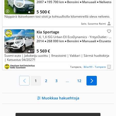
2007
● 195 700 km
● Bensiini
● Manuaali
● Neliveto
5 500 €
11
Näppärä ikäisekseen tosi siisti ja kohtuullisilla kilometreillä oleva neliveto.
Salo, Susanna Raimi
Kia Sportage
1,6, 1,6 ISG Urban EX EcoDynamics - YritysOutlet - Myydään vain yrityksille
2014
● 268 000 km
● Bensiini
● Manuaali
● Etuveto
5 569 €
67
Suomi-auto | Jakoketju uusittu | Ilmastointi | Vakkari | Särmä huoltokirja
| Katsastus 04/2027!!
Tampere,
Bilar99 - Tampere
1
2
3
...
12
Muokkaa hakuehtoja