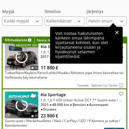
Myyjä
Ilmoitus
Järjestys
Kaikki myyjät
Voit nostaa hakutulosten
kärkeen sinua lähimpänä
Ohituskaista
Nosta ilmoituksesi tähän?
sijaitsevat kohteet, kun olet
PÄIVITETTY 72H
Kia Sportage
kirjautuneena sisään ja
hyväksynyt selaimen
1,6, 1,6 ISG Urban EX EcoDynamics, Tutkat, Navi, Keyless, Koukku, Ratinlämmitys, Carplay & Android auto
sijaintitiedot.
2017
● 175 000 km
● Bensiini
● Manuaali
● Etuveto
11 880 €
18
Tutkat/Navi/Keyless/Xeno/Lohkis/Koukku Rahoitus jopa ilman käsirahaa tai
Vaihtoauto käy käsirahana
Tuusula,
Optimal Car Center
Kia Sportage
1,6, 1,6 T-GDI Urban Active DCT ** Suomi-auto / Merkkihuollettu / Navi / P.Kamera / Ratinlämmitin **
2021
● 48 000 km
● Bensiini
● Automaatti
● Etuveto
23 800 €
29
Suomi-auto / Merkkihuollettu / Navi / CarPlay / LED / P.Kamera ja tutkat /
Ratinlämmitin