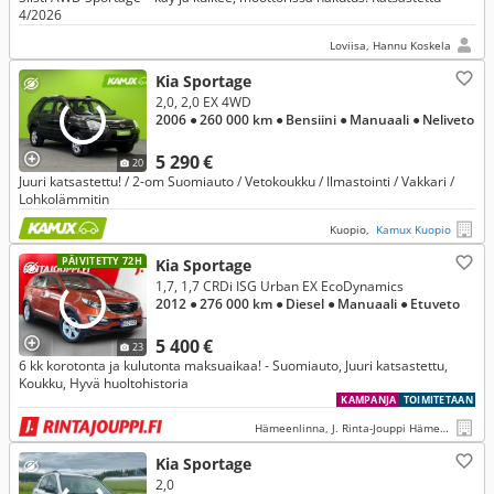
4/2026
Loviisa, Hannu Koskela
Kia Sportage
2,0, 2,0 EX 4WD
2006
● 260 000 km
● Bensiini
● Manuaali
● Neliveto
5 290 €
20
Juuri katsastettu! / 2-om Suomiauto / Vetokoukku / Ilmastointi / Vakkari /
Lohkolämmitin
Kuopio,
Kamux Kuopio
PÄIVITETTY 72H
Kia Sportage
1,7, 1,7 CRDi ISG Urban EX EcoDynamics
2012
● 276 000 km
● Diesel
● Manuaali
● Etuveto
5 400 €
23
6 kk korotonta ja kulutonta maksuaikaa! - Suomiauto, Juuri katsastettu,
Koukku, Hyvä huoltohistoria
KAMPANJA
TOIMITETAAN
Hämeenlinna, J. Rinta-Jouppi Hämeenlinna
Kia Sportage
2,0