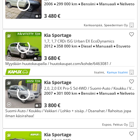
2006
● 299 000 km
● Bensiini
● Manuaali
● Neliveto
3 480 €
8
Kankaanpää, Speederman Oy
PÄIVITETTY 72H
Kia Sportage
1,7, 1,7 CRDi ISG Urban EX EcoDynamics
2012
● 358 000 km
● Diesel
● Manuaali
● Etuveto
3 680 €
29
Myydään huutokaupalla / huutokaupat.com/kohde/6463081 /
Iisalmi,
Kamux Iisalmi
UUSI 72H
Kia Sportage
2,0, 2,0 EX Pro-S 5d 4WD / Suomi-Auto / Koukku / Vakkari / Lohko + sisäp. / Osanahat /
2007
● 301 000 km
● Bensiini
● Manuaali
● Neliveto
3 800 €
9
Suomi-Auto / Koukku / Vakkari / Lohko + sisäp. / Osanahat / Rahoitus jopa
ilman käsirahaa!
Espoo, Fektus Oy
Kia Sportage