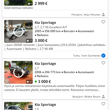
2 999 €
9
Siisti toimiva neliveto
Polvijärvi, Veijo Hiltunen
Kia Sportage
2,7, 2,7 V6 Excellent A/T
2005
● 356 000 km
● Bensiini
● Automaatti
● Neliveto
3 000 €
11
| Juuri 2600€ remontti | Juuri katsastettu (29.6.2026) |Jakohihna vaihdettu
| Automaatti | Neliveto | 2.7 V6 4W
Turku, Tomi Gurchenko
Kia Sportage
2,7
2006
● 294 773 km
● Bensiini
● Automaatti
● Neliveto
3 000 €
20
Hyvä ja varma nelivetoinen käyttöauto automaatilla. Paljon huollettu viime
vuosina. Ei kaunein yksilö, mutta tekniikka toimii. Katsastus voimassa
9/2026 asti.
Rautjärvi, Miikka Rautio
Kia Sportage
2,0