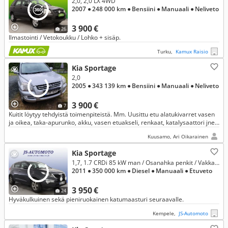
2,0, 2,0 LX 4WD
2007
● 248 000 km
● Bensiini
● Manuaali
● Neliveto
3 900 €
26
Ilmastointi / Vetokoukku / Lohko + sisäp.
Turku,
Kamux Raisio
Kia Sportage
2,0
2005
● 343 139 km
● Bensiini
● Manuaali
● Neliveto
3 900 €
7
Kuitit löytyy tehdyistä toimenpiteistä. Mm. Uusittu etu alatukivarret vasen
ja oikea, taka-apurunko, akku, vasen etuakseli, renkaat, katalysaattori jne.
Ikäisekseen erinomainen käyttöauto.
Kuusamo, Ari Oikarainen
Kia Sportage
1,7, 1.7 CRDi 85 kW man / Osanahka penkit / Vakkari / ilmastointi / Huoltokirja / Moottorinlämmitin / Vaihto ja Rahoitus
2011
● 350 000 km
● Diesel
● Manuaali
● Etuveto
3 950 €
24
Hyväkulkuinen sekä pieniruokainen katumaasturi seuraavalle.
Kempele,
JS-Automoto