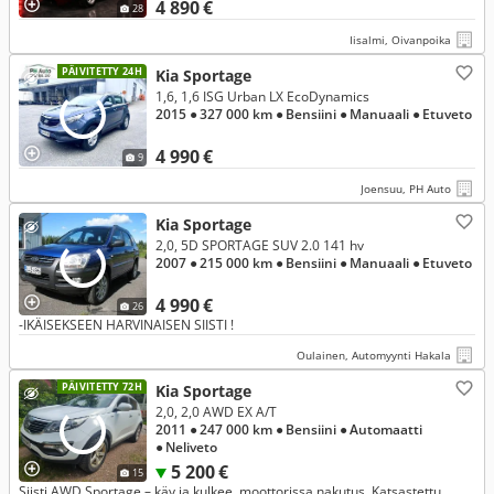
4 890 €
28
Iisalmi, Oivanpoika
PÄIVITETTY 24H
Kia Sportage
1,6, 1,6 ISG Urban LX EcoDynamics
2015
● 327 000 km
● Bensiini
● Manuaali
● Etuveto
4 990 €
9
Joensuu, PH Auto
Kia Sportage
2,0, 5D SPORTAGE SUV 2.0 141 hv
2007
● 215 000 km
● Bensiini
● Manuaali
● Etuveto
4 990 €
26
-IKÄISEKSEEN HARVINAISEN SIISTI !
Oulainen, Automyynti Hakala
PÄIVITETTY 72H
Kia Sportage
2,0, 2,0 AWD EX A/T
2011
● 247 000 km
● Bensiini
● Automaatti
● Neliveto
5 200 €
15
Siisti AWD Sportage – käy ja kulkee, moottorissa nakutus. Katsastettu