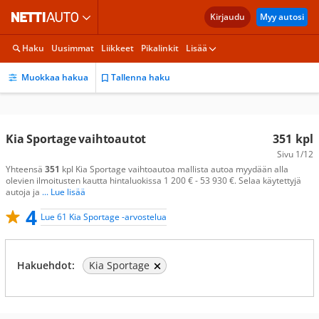
Kirjaudu
Myy autosi
Haku
Uusimmat
Liikkeet
Pikalinkit
Lisää
Muokkaa hakua
Tallenna haku
Kia Sportage vaihtoautot
351
kpl
Sivu
1/12
Yhteensä
351
kpl Kia Sportage vaihtoautoa mallista autoa myydään alla
olevien ilmoitusten kautta hintaluokissa 1 200 € - 53 930 €. Selaa käytettyjä
autoja ja
... Lue lisää
4
Lue 61 Kia Sportage -arvostelua
Hakuehdot:
Kia Sportage