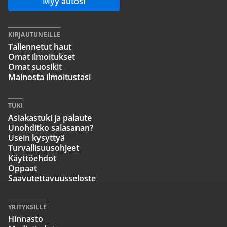
Myy autosi
KIRJAUTUNEILLE
Tallennetut haut
Omat ilmoitukset
Omat suosikit
Mainosta ilmoitustasi
TUKI
Asiakastuki ja palaute
Unohditko salasanan?
Usein kysyttyä
Turvallisuusohjeet
Käyttöehdot
Oppaat
Saavutettavuusseloste
YRITYKSILLE
Hinnasto