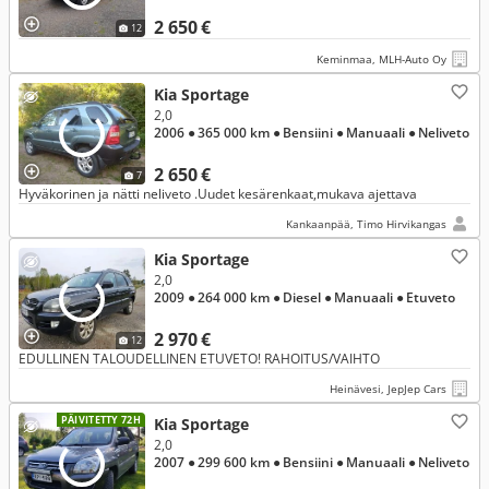
2 650 €
12
Keminmaa, MLH-Auto Oy
Kia Sportage
2,0
2006
● 365 000 km
● Bensiini
● Manuaali
● Neliveto
2 650 €
7
Hyväkorinen ja nätti neliveto .Uudet kesärenkaat,mukava ajettava
Kankaanpää, Timo Hirvikangas
Kia Sportage
2,0
2009
● 264 000 km
● Diesel
● Manuaali
● Etuveto
2 970 €
12
EDULLINEN TALOUDELLINEN ETUVETO! RAHOITUS/VAIHTO
Heinävesi, JepJep Cars
PÄIVITETTY 72H
Kia Sportage
2,0
2007
● 299 600 km
● Bensiini
● Manuaali
● Neliveto