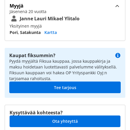
Myyjä
Jäsenenä 20 vuotta
Janne Lauri Mikael Ylitalo
Yksityinen myyjä
Pori, Satakunta
Kartta
Kaupat fiksummin?
Pyydä myyjältä Fiksua kauppaa, jossa kauppakirja ja
maksu hoidetaan luotettavasti palvelumme välityksellä.
Fiksuun kauppaan voi hakea OP Yrityspankki Oyj:n
tarjoamaa rahoitusta.
Tee tarjous
Kysyttävää kohteesta?
Ota yhteyttä