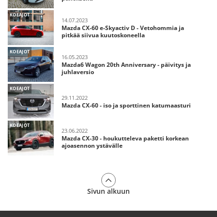
KOEAJOT
14.07.2023
Mazda CX-60 e-Skyactiv D - Vetohommia ja
pitkää siivua kuutoskoneella
KOEAJOT
16.05.2023
Mazda6 Wagon 20th Anniversary - päivitys ja
juhlaversio
KOEAJOT
29.11.2022
Mazda CX-60 - iso ja sporttinen katumaasturi
KOEAJOT
23.06.2022
Mazda CX-30 - houkutteleva paketti korkean
ajoasennon ystävälle
Sivun alkuun