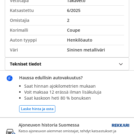
Vetotapa
Takaveto
Katsastettu
6/2025
Omistajia
2
Korimalli
Coupe
Auton tyyppi
Henkilöauto
Väri
Sininen metalliväri
Tekniset tiedot
Haussa edullisin autovakuutus?
Saat hinnan ajokilometrien mukaan
Voit maksaa 12 erässä ilman lisäkuluja
Saat kaskoon heti 80 % bonuksen
Laske hinta ja osta
Ajoneuvon historia Suomessa
Katso ajoneuvon aiemmat omistajat, tehdyt katsastukset ja