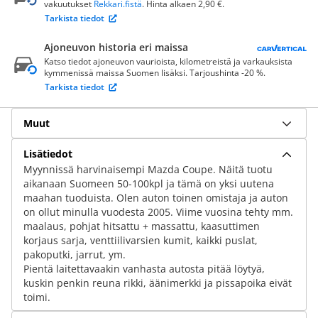
vakuutukset
Rekkari.fistä
. Hinta alkaen 2,90 €.
Tarkista tiedot
Ajoneuvon historia eri maissa
Katso tiedot ajoneuvon vaurioista, kilometreistä ja varkauksista
kymmenissä maissa Suomen lisäksi. Tarjoushinta -20 %.
Tarkista tiedot
Muut
Lisätiedot
Myynnissä harvinaisempi Mazda Coupe. Näitä tuotu
aikanaan Suomeen 50-100kpl ja tämä on yksi uutena
maahan tuoduista. Olen auton toinen omistaja ja auton
on ollut minulla vuodesta 2005. Viime vuosina tehty mm.
maalaus, pohjat hitsattu + massattu, kaasuttimen
korjaus sarja, venttiilivarsien kumit, kaikki puslat,
pakoputki, jarrut, ym.
Pientä laitettavaakin vanhasta autosta pitää löytyä,
kuskin penkin reuna rikki, äänimerkki ja pissapoika eivät
toimi.