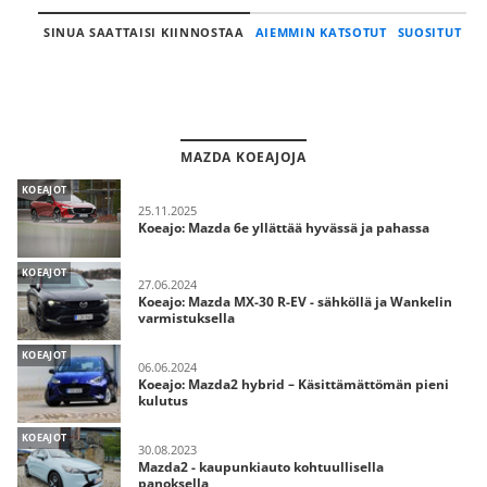
SINUA SAATTAISI KIINNOSTAA
AIEMMIN KATSOTUT
SUOSITUT
MAZDA KOEAJOJA
KOEAJOT
25.11.2025
Koeajo: Mazda 6e yllättää hyvässä ja pahassa
KOEAJOT
27.06.2024
Koeajo: Mazda MX-30 R-EV - sähköllä ja Wankelin
varmistuksella
KOEAJOT
06.06.2024
Koeajo: Mazda2 hybrid – Käsittämättömän pieni
kulutus
KOEAJOT
30.08.2023
Mazda2 - kaupunkiauto kohtuullisella
panoksella