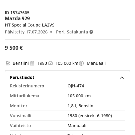
ID 15747665
Mazda 929
HT Special Coupe LA2VS
Päivitetty 17.07.2026
Pori, Satakunta
9 500 €
Bensiini
1980
105 000 km
Manuaali
Perustiedot
Rekisterinumero
OJH-474
Mittarilukema
105 000 km
Moottori
1,8 l, Bensiini
Vuosimalli
1980 (ensirek. 6-1980)
Vaihteisto
Manuaali