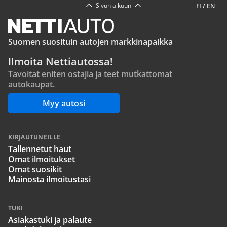
Sivun alkuun
FI
/
EN
Suomen suosituin autojen markkinapaikka
Ilmoita Nettiautossa!
Tavoitat eniten ostajia ja teet mutkattomat
autokaupat.
Myy autosi
KIRJAUTUNEILLE
Tallennetut haut
Omat ilmoitukset
Omat suosikit
Mainosta ilmoitustasi
TUKI
Asiakastuki ja palaute