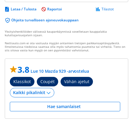
Lataa / Tulosta
Raportoi
Tilastot
Ohjeita turvalliseen ajoneuvokauppaan
Yksityishenkilöiden välisessä kaupankäynnissä sovelletaan kauppalakia
kuluttajansuojalain sijaan.
Nettiauto.com ei ota vastuuta myyjän antamien tietojen paikkansapitävyydestä.
Ilmoitetuissa tiedoissa saattaa olla myös tahattomia puutteita tai virheitä. Tieto on
siis sitova vasta kun myyjä on sen pyynnöstäsi vahvistanut.
3.8
Lue 10 Mazda 929 -arvostelua
Klassikot
Coupét
Vähän ajetut
Hae samanlaiset