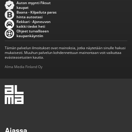
Auton myynti Fiksut
kaupat
Baana - Kilpailuta paras
hinta autostasi
Rekkari - Ajoneuvon
kaikki tiedot heti
Ohjeet turvalliseen
kaupankäyntiin
Tämän palvelun ilmoitukset ovat mainoksia, jotka näytetään sinulle hakusi
mukaisesti. Muuhun palvelun kohdennettuun mainontaan voit vaikuttaa
evästeasetusten kautta.
Alma Media Finland Oy