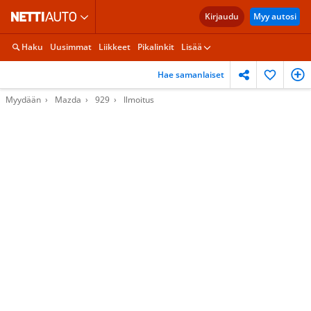
Kirjaudu
Myy autosi
Haku
Uusimmat
Liikkeet
Pikalinkit
Lisää
Hae samanlaiset
Myydään
Mazda
929
Ilmoitus