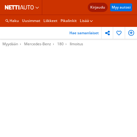
Kirjaudu
Myy autosi
Haku
Uusimmat
Liikkeet
Pikalinkit
Lisää
Hae samanlaiset
Myydään
Mercedes-Benz
180
Ilmoitus