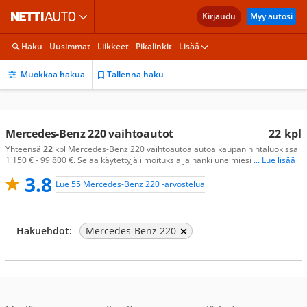
Kirjaudu
Myy autosi
Haku
Uusimmat
Liikkeet
Pikalinkit
Lisää
Muokkaa hakua
Tallenna haku
Mercedes-Benz 220 vaihtoautot
22
kpl
Yhteensä
22
kpl Mercedes-Benz 220 vaihtoautoa autoa kaupan hintaluokissa
1 150 € - 99 800 €. Selaa käytettyjä ilmoituksia ja hanki unelmiesi
... Lue lisää
3.8
Lue 55 Mercedes-Benz 220 -arvostelua
Hakuehdot:
Mercedes-Benz 220