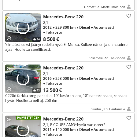
Orimattila, Martti Ihalainen
Mercedes-Benz 220
2,1
2012
● 329 800 km
● Diesel
● Automaatti
● Takaveto
8 500 €
14
Ylimääräiseksi jäänyt todella hyvä E- Mersu. Kulkee nätisti ja on nautinto
ajaa. Huollettu säntillisesti.
Kokemäki, Ari Laaksonen
Mercedes-Benz 220
2,1
2016
● 253 000 km
● Diesel
● Automaatti
● Takaveto
13 500 €
13
C220d farkku amg paketilla, 19’’ kesärenkaat, 18” nastarenkaat, renkaat
hyvät. Huollettu peli aj. 250 tkm
Siuntio, Jani Hautamäki
PÄIVITETTY 72H
Mercedes-Benz 220
2,1, E COUPE AMG*hyvät varusteet*
2011
● 140 000 km
● Diesel
● Automaatti
● Takaveto