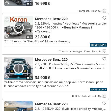
16 990 €
27
Tampere, Ricen Oy
Mercedes-Benz 220
2,2, 220b Limousine "Heckflosse" Museorekisteröity
1964
● 196 000 km
● Bensiini
● Manuaali
● Takaveto
22 800 €
17
220b Limousine "Heckflosse" Museorekisteröity
TOIMITETAAN
Tuusula, Automyynti Karon Tuusula
Mercedes-Benz 220
2,2, 220 S Ponton (W180) -58 *Aurinkokatto, Suomiauto, Museorekisteröity, Upea kunto!*
1958
● 95 000 km
● Bensiini
● Manuaali
● Takaveto
34 900 €
42
*Olisiko tämä harvinaisuus sinun kokoelmiin sopiva? -Kerrassaan upean
kunnon omaava entisöity 6-sylinterinen 220 S*
TOIMITETAAN
Hollola, AutoMussalo Oy
Mercedes-Benz 220
2,2, 4DSEDAN 220, täydellisesti entisöity museoajoneuvo