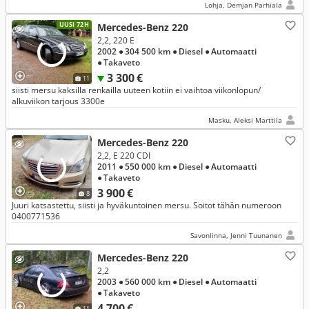
Lohja, Demjan Parhiala
UUSI 72H
Mercedes-Benz 220
2,2, 220 E
2002
● 304 500 km
● Diesel
● Automaatti
● Takaveto
3 300 €
11
siisti mersu kaksilla renkailla uuteen kotiin ei vaihtoa viikonlopun/
alkuviikon tarjous 3300e
Masku, Aleksi Marttila
Mercedes-Benz 220
2,2, E 220 CDI
2011
● 550 000 km
● Diesel
● Automaatti
● Takaveto
3 900 €
8
Juuri katsastettu, siisti ja hyväkuntoinen mersu. Soitot tähän numeroon
0400771536
Savonlinna, Jenni Tuunanen
Mercedes-Benz 220
2,2
2003
● 560 000 km
● Diesel
● Automaatti
● Takaveto
4 700 €
11