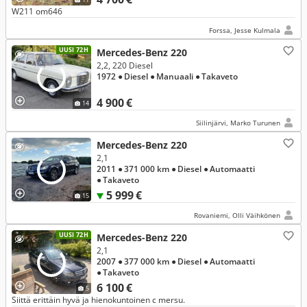
W211 om646
Forssa, Jesse Kulmala
UUSI 72H
Mercedes-Benz 220
2,2, 220 Diesel
1972
● Diesel
● Manuaali
● Takaveto
4 900 €
14
Siilinjärvi, Marko Turunen
Mercedes-Benz 220
2,1
2011
● 371 000 km
● Diesel
● Automaatti
● Takaveto
5 999 €
15
Rovaniemi, Olli Väihkönen
UUSI 72H
Mercedes-Benz 220
2,1
2007
● 377 000 km
● Diesel
● Automaatti
● Takaveto
6 100 €
5
Siittä erittäin hyvä ja hienokuntoinen c mersu.