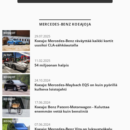
MERCEDES-BENZ KOEAJOJA
KOEAJOT
29.07.2025
Koeajo: Mercedes-Benz räväyttää kaikki kortit
uusiksi CLA-sähköautolla
JUTUT
11.02.2025
54 miljoonan halpis
KOEAJOT
24.10.2024
Koeajo: Mercedes-Maybach EQS on kuin pyörillä
kulkeva loistojahti
KOEAJOT
17.06.2024
Koeajo: Benz Patent-Motorwagen - Kuluttaa
enemmän vettä kuin bensiiniä
KOEAJOT
07.06.2024
Koeajo: Mercedes-Benz Vito on luksustyökalu