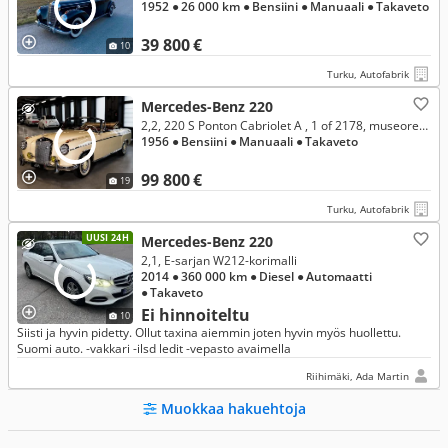
1952
● 26 000 km
● Bensiini
● Manuaali
● Takaveto
39 800 €
10
Turku, Autofabrik
Mercedes-Benz 220
2,2, 220 S Ponton Cabriolet A , 1 of 2178, museorekisteröity
1956
● Bensiini
● Manuaali
● Takaveto
99 800 €
19
Turku, Autofabrik
UUSI 24H
Mercedes-Benz 220
2,1, E-sarjan W212-korimalli
2014
● 360 000 km
● Diesel
● Automaatti
● Takaveto
Ei hinnoiteltu
10
Siisti ja hyvin pidetty. Ollut taxina aiemmin joten hyvin myös huollettu.
Suomi auto. -vakkari -ilsd ledit -vepasto avaimella
Riihimäki, Ada Martin
Muokkaa hakuehtoja