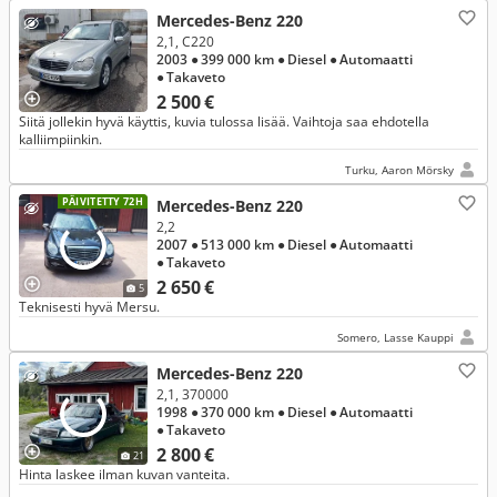
Mercedes-Benz 220
2,1, C220
2003
● 399 000 km
● Diesel
● Automaatti
● Takaveto
2 500 €
Siitä jollekin hyvä käyttis, kuvia tulossa lisää. Vaihtoja saa ehdotella
kalliimpiinkin.
Turku, Aaron Mörsky
PÄIVITETTY 72H
Mercedes-Benz 220
2,2
2007
● 513 000 km
● Diesel
● Automaatti
● Takaveto
2 650 €
5
Teknisesti hyvä Mersu.
Somero, Lasse Kauppi
Mercedes-Benz 220
2,1, 370000
1998
● 370 000 km
● Diesel
● Automaatti
● Takaveto
2 800 €
21
Hinta laskee ilman kuvan vanteita.