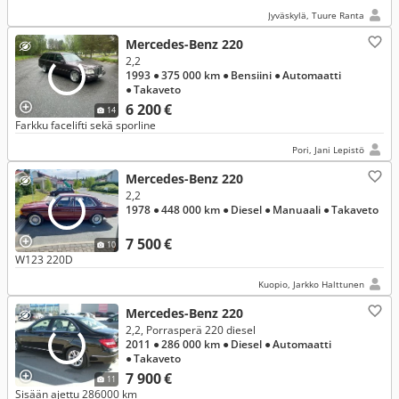
Jyväskylä, Tuure Ranta
Mercedes-Benz 220
2,2
1993
● 375 000 km
● Bensiini
● Automaatti
● Takaveto
6 200 €
14
Farkku facelifti sekä sporline
Pori, Jani Lepistö
Mercedes-Benz 220
2,2
1978
● 448 000 km
● Diesel
● Manuaali
● Takaveto
7 500 €
10
W123 220D
Kuopio, Jarkko Halttunen
Mercedes-Benz 220
2,2, Porrasperä 220 diesel
2011
● 286 000 km
● Diesel
● Automaatti
● Takaveto
7 900 €
11
Sisään ajettu 286000 km