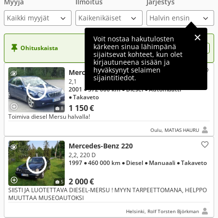
Myyjä
Ilmoitus
Järjestys
Kaikki myyjät
Voit nostaa hakutulosten
kärkeen sinua lähimpänä
Ohituskaista
Nosta ilmoituksesi tähän?
sijaitsevat kohteet, kun olet
kirjautuneena sisään ja
hyväksynyt selaimen
Mercedes-Benz 220
sijaintitiedot.
2,1
2001
● 372 000 km
● Diesel
● Automaatti
● Takaveto
1 150 €
8
Toimiva diesel Mersu halvalla!
Oulu, MATIAS HAURU
Mercedes-Benz 220
2,2, 220 D
1997
● 460 000 km
● Diesel
● Manuaali
● Takaveto
2 000 €
5
SIISTI JA LUOTETTAVA DIESEL-MERSU ! MYYN TARPEETTOMANA, HELPPO
MUUTTAA MUSEOAUTOKSI
Helsinki, Rolf Torsten Björkman