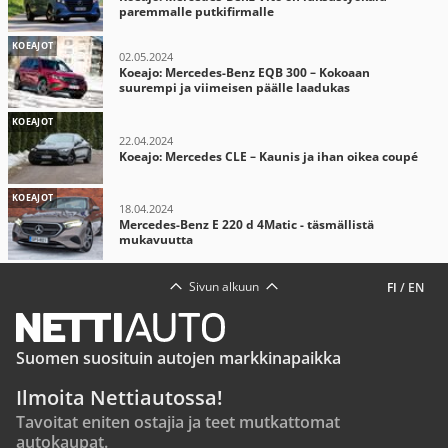
paremmalle putkifirmalle
KOEAJOT
02.05.2024
Koeajo: Mercedes-Benz EQB 300 – Kokoaan
suurempi ja viimeisen päälle laadukas
KOEAJOT
22.04.2024
Koeajo: Mercedes CLE – Kaunis ja ihan oikea coupé
KOEAJOT
18.04.2024
Mercedes-Benz E 220 d 4Matic - täsmällistä
mukavuutta
Sivun alkuun
FI
/
EN
Suomen suosituin autojen markkinapaikka
Ilmoita Nettiautossa!
Tavoitat eniten ostajia ja teet mutkattomat
autokaupat.