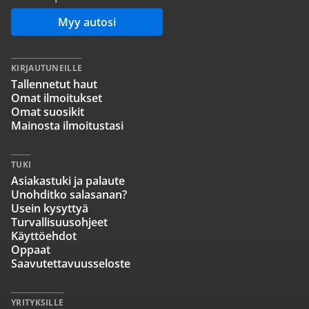
Myy autosi
KIRJAUTUNEILLE
Tallennetut haut
Omat ilmoitukset
Omat suosikit
Mainosta ilmoitustasi
TUKI
Asiakastuki ja palaute
Unohditko salasanan?
Usein kysyttyä
Turvallisuusohjeet
Käyttöehdot
Oppaat
Saavutettavuusseloste
YRITYKSILLE