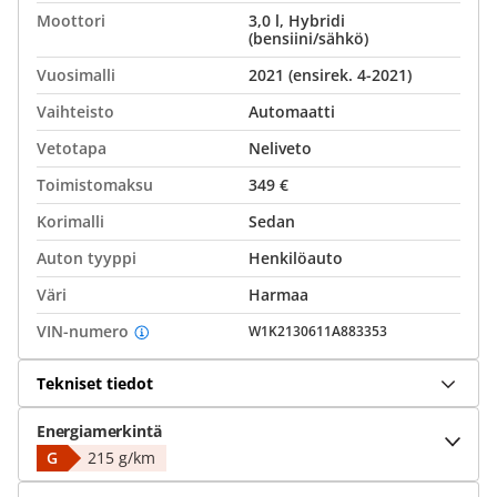
Moottori
3,0 l, Hybridi
(bensiini/sähkö)
Vuosimalli
2021 (ensirek. 4-2021)
Vaihteisto
Automaatti
Vetotapa
Neliveto
Toimistomaksu
349 €
Korimalli
Sedan
Auton tyyppi
Henkilöauto
Väri
Harmaa
VIN-numero
W1K2130611A883353
Tekniset tiedot
Energiamerkintä
G
215 g/km