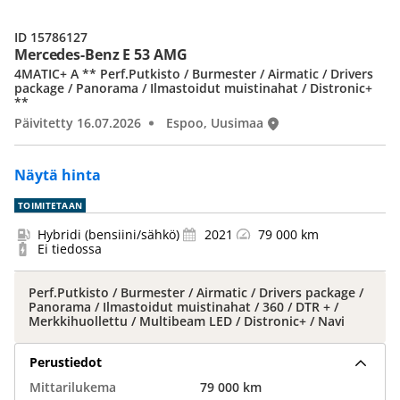
ID 15786127
Mercedes-Benz E 53 AMG
4MATIC+ A ** Perf.Putkisto / Burmester / Airmatic / Drivers
package / Panorama / Ilmastoidut muistinahat / Distronic+
**
Päivitetty 16.07.2026
Espoo, Uusimaa
Näytä hinta
TOIMITETAAN
Hybridi (bensiini/sähkö)
2021
79 000 km
Ei tiedossa
Perf.Putkisto / Burmester / Airmatic / Drivers package /
Panorama / Ilmastoidut muistinahat / 360 / DTR + /
Merkkihuollettu / Multibeam LED / Distronic+ / Navi
Perustiedot
Mittarilukema
79 000 km