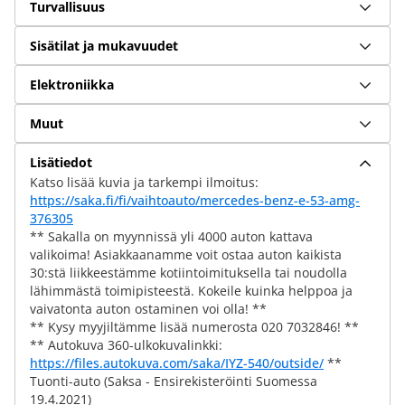
Turvallisuus
Sisätilat ja mukavuudet
Elektroniikka
Muut
Lisätiedot
Katso lisää kuvia ja tarkempi ilmoitus:
https://saka.fi/fi/vaihtoauto/mercedes-benz-e-53-amg-
376305
** Sakalla on myynnissä yli 4000 auton kattava
valikoima! Asiakkaanamme voit ostaa auton kaikista
30:stä liikkeestämme kotiintoimituksella tai noudolla
lähimmästä toimipisteestä. Kokeile kuinka helppoa ja
vaivatonta auton ostaminen voi olla! **
** Kysy myyjiltämme lisää numerosta 020 7032846! **
** Autokuva 360-ulkokuvalinkki:
https://files.autokuva.com/saka/IYZ-540/outside/
**
Tuonti-auto (Saksa - Ensirekisteröinti Suomessa
19.4.2021)