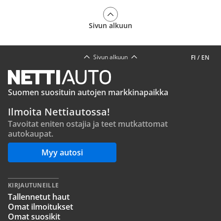
Sivun alkuun
Sivun alkuun
FI
/
EN
Suomen suosituin autojen markkinapaikka
Ilmoita Nettiautossa!
Tavoitat eniten ostajia ja teet mutkattomat
autokaupat.
Myy autosi
KIRJAUTUNEILLE
Tallennetut haut
Omat ilmoitukset
Omat suosikit