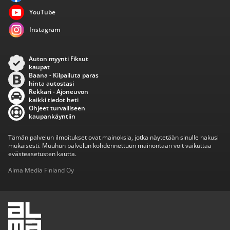
YouTube
Instagram
Auton myynti Fiksut
kaupat
Baana - Kilpailuta paras
hinta autostasi
Rekkari - Ajoneuvon
kaikki tiedot heti
Ohjeet turvalliseen
kaupankäyntiin
Tämän palvelun ilmoitukset ovat mainoksia, jotka näytetään sinulle hakusi
mukaisesti. Muuhun palvelun kohdennettuun mainontaan voit vaikuttaa
evästeasetusten kautta.
Alma Media Finland Oy