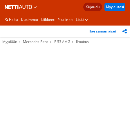
Kirjaudu
Myy autosi
Haku
Uusimmat
Liikkeet
Pikalinkit
Lisää
Hae samanlaiset
Myydään
Mercedes-Benz
E 53 AMG
Ilmoitus