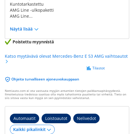
Kuntotarkastettu
AMG Line -ulkopaketti
AMG Line...
Näytä lisää
Poistettu myynnistä
Katso myytävävä olevat Mercedes-Benz E 53 AMG vaihtoautot
Tilastot
Ohjeita turvalliseen ajoneuvokauppaan
Nettiauto.com ei ota vastuuta myyjän antamien tietojen paikkansapitävyydestä.
Ilmoitetuissa tiedoissa saattaa olla myös tahattomia puutteita tai virheitä. Tieto on
siis sitova vasta kun myyjä on sen pyynnöstäsi vahvistanut.
Automaatit
Loistoautot
Nelivedot