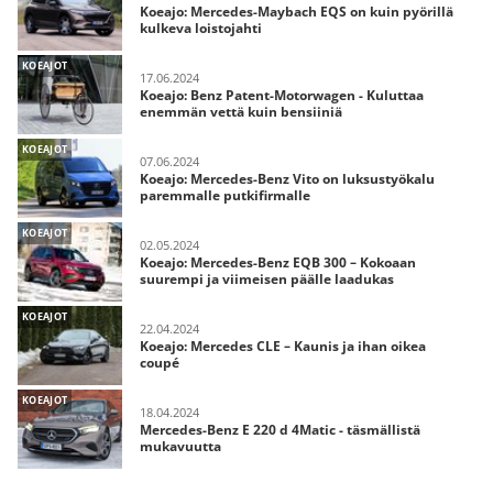
Koeajo: Mercedes-Maybach EQS on kuin pyörillä
kulkeva loistojahti
KOEAJOT
17.06.2024
Koeajo: Benz Patent-Motorwagen - Kuluttaa
enemmän vettä kuin bensiiniä
KOEAJOT
07.06.2024
Koeajo: Mercedes-Benz Vito on luksustyökalu
paremmalle putkifirmalle
KOEAJOT
02.05.2024
Koeajo: Mercedes-Benz EQB 300 – Kokoaan
suurempi ja viimeisen päälle laadukas
KOEAJOT
22.04.2024
Koeajo: Mercedes CLE – Kaunis ja ihan oikea
coupé
KOEAJOT
18.04.2024
Mercedes-Benz E 220 d 4Matic - täsmällistä
mukavuutta