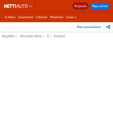
Kirjaudu
Myy autosi
Haku
Uusimmat
Liikkeet
Pikalinkit
Lisää
Hae samanlaiset
Myydään
Mercedes-Benz
E
Ilmoitus