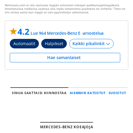
Nettiauto.com ei ota vastuuta myyjän antamien tietojen paikkansapitävyydestä.
Ilmoitetuissa tiedoissa saattaa olla myös tahattomia puutteita tai virheitä. Tieto on
siis sitova vasta kun myyjä on sen pyynnöstäsi vahvistanut.
4.2
Lue 964 Mercedes-Benz E -arvostelua
Automaatit
Halpikset
Hae samanlaiset
SINUA SAATTAISI KIINNOSTAA
AIEMMIN KATSOTUT
SUOSITUT
MERCEDES-BENZ KOEAJOJA