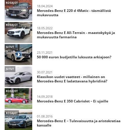
KOEAJOT
18.04.2024
Mercedes-Benz E 220 d 4Matic - täsmällistä
mukavuutta
KOEAJOT
18.05.2022
Mercedes-Benz E All-Terrain - maastokykyä ja
mukavuutta farmarina
JUTUT
23.11.2021
50 000 euron budjetilla luksusta arkiajoon?
JUTUT
30.07.2021
Klassikon uudet vaatteet - millainen on
Mercedes-Benz E ladattavana hybridinä?
KOEAJOT
14.09.2018
Mercedes-Benz E 350 Cabriolet – Ei ujoille
KOEAJOT
01.08.2016
Mercedes-Benz E – Tulevaisuutta ja aristokratiaa
kansalle