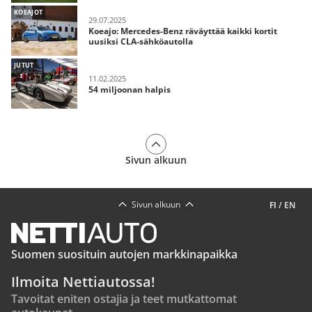
KOEAJOT
29.07.2025
Koeajo: Mercedes-Benz räväyttää kaikki kortit
uusiksi CLA-sähköautolla
JUTUT
11.02.2025
54 miljoonan halpis
Sivun alkuun
Sivun alkuun
FI
/
EN
Suomen suosituin autojen markkinapaikka
Ilmoita Nettiautossa!
Tavoitat eniten ostajia ja teet mutkattomat