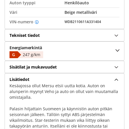
Auton tyyppi
Henkilöauto
Väri
Beige metalliväri
VIN-numero
WDB2110611A331404
Tekniset tiedot
Energiamerkintä
G
247 g/km
Sisätilat ja mukavuudet
Lisätiedot
Kesäajossa ollut Mersu etsii uutta kotia. Auton on
alunperin myynyt Veho ja auto on ollut vain muutamalla
omistajalla.
Palasin hiljattain Suomeen ja käynnistin auton pitkän
seisonnan jälkeen. Tällöin syttyi ABS-järjestelmän
vikailmoitus. Star-testerin mukaan vika liittyy oikean
takapyörän anturiin. Itselläni ei ole kiinnostusta tai