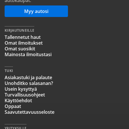
autokaupat.
Myy autosi
KIRJAUTUNEILLE
Tallennetut haut
Omat ilmoitukset
Omat suosikit
Mainosta ilmoitustasi
TUKI
Asiakastuki ja palaute
Unohditko salasanan?
Usein kysyttyä
Turvallisuusohjeet
Käyttöehdot
Oppaat
Saavutettavuusseloste
YRITYKSILLE