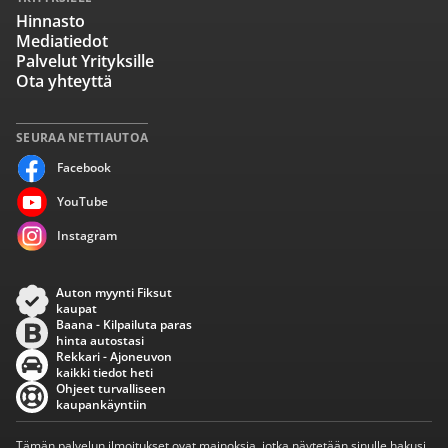
Hinnasto
Mediatiedot
Palvelut Yrityksille
Ota yhteyttä
SEURAA NETTIAUTOA
Facebook
YouTube
Instagram
Auton myynti Fiksut
kaupat
Baana - Kilpailuta paras
hinta autostasi
Rekkari - Ajoneuvon
kaikki tiedot heti
Ohjeet turvalliseen
kaupankäyntiin
Tämän palvelun ilmoitukset ovat mainoksia, jotka näytetään sinulle hakusi