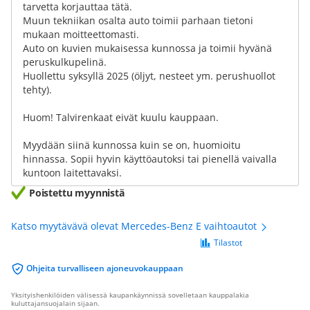
tarvetta korjauttaa tätä.
Muun tekniikan osalta auto toimii parhaan tietoni
mukaan moitteettomasti.
Auto on kuvien mukaisessa kunnossa ja toimii hyvänä
peruskulkupelinä.
Huollettu syksyllä 2025 (öljyt, nesteet ym. perushuollot
tehty).
Huom! Talvirenkaat eivät kuulu kauppaan.
Myydään siinä kunnossa kuin se on, huomioitu
hinnassa. Sopii hyvin käyttöautoksi tai pienellä vaivalla
kuntoon laitettavaksi.
Poistettu myynnistä
Katso myytävävä olevat Mercedes-Benz E vaihtoautot
Tilastot
Ohjeita turvalliseen ajoneuvokauppaan
Yksityishenkilöiden välisessä kaupankäynnissä sovelletaan kauppalakia
kuluttajansuojalain sijaan.