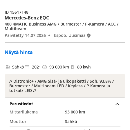
ID 15617148
Mercedes-Benz EQC
400 4MATIC Business AMG / Burmester / P-Kamera / ACC /
Multibeam
Päivitetty 14.07.2026
Espoo, Uusimaa
Näytä hinta
Sähkö
2021
93 000 km
80 kwh
// Distronic+ / AMG Sisä- ja ulkopaketti / Soh. 93,8% /
Burmester / Multibeam LED / Keyless / P.Kamera ja
tutkat/ LED //
Perustiedot
Mittarilukema
93 000 km
Moottori
Sähkö