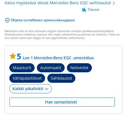
Katso myytävävä olevat Mercedes-Benz EQC vaihtoautot
Tilastot
Ohjeita turvalliseen ajoneuvokauppaan
Nettiauto.com ei ota vastuuta myyjän antamien tietojen paikkansapitävyydestä.
Ilmoitetuissa tiedoissa saattaa olla myös tahattomia puutteita tai virheitä. Tieto on
siis sitova vasta kun myyjä on sen pyynnöstäsi vahvistanut.
5
Lue 1 Mercedes-Benz EQC -arvostelua
Maasturit
Automaatit
Nelivedot
Vähäpäästöiset
Sähköautot
Hae samanlaiset