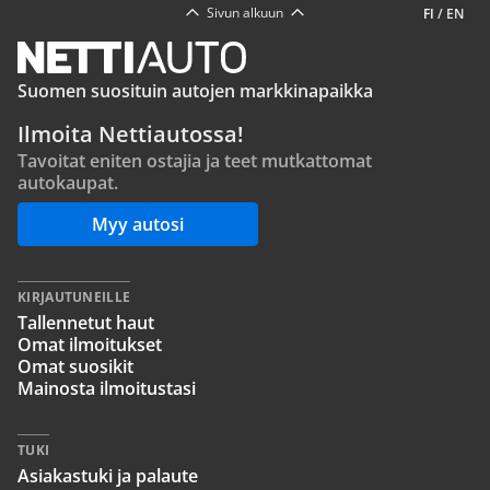
Sivun alkuun
FI
/
EN
Suomen suosituin autojen markkinapaikka
Ilmoita Nettiautossa!
Tavoitat eniten ostajia ja teet mutkattomat
autokaupat.
Myy autosi
KIRJAUTUNEILLE
Tallennetut haut
Omat ilmoitukset
Omat suosikit
Mainosta ilmoitustasi
TUKI
Asiakastuki ja palaute