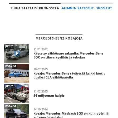
SINUA SAATTAISI KIINNOSTAA
AIEMMIN KATSOTUT
SUOSITUT
MERCEDES-BENZ KOEAJOJA
JUTUT
11.01.2022
Käytetty sähköauto takuulla: Mercedes-Benz
EQC on tilava, tyylikäs ja tehokas
KOEAJOT
29.07.2025
Koeajo: Mercedes-Benz räväyttää kaikki kortit
uusiksi CLA-sähköautolla
JUTUT
11.02.2025
54 miljoonan halpis
KOEAJOT
24.10.2024
Koeajo: Mercedes-Maybach EQS on kuin pyörillä
kulkeva loistojahti