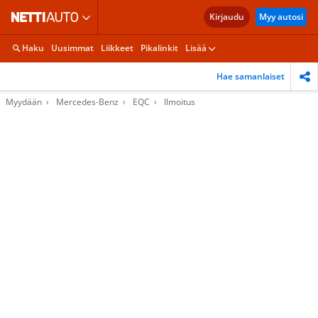
Kirjaudu
Myy autosi
Haku
Uusimmat
Liikkeet
Pikalinkit
Lisää
Hae samanlaiset
Myydään
Mercedes-Benz
EQC
Ilmoitus