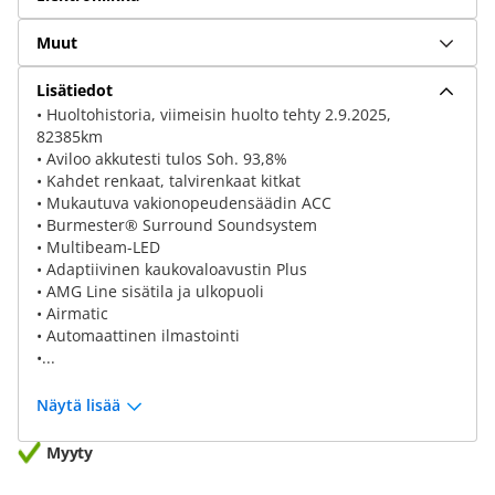
Muut
Lisätiedot
• Huoltohistoria, viimeisin huolto tehty 2.9.2025,
82385km
• Aviloo akkutesti tulos Soh. 93,8%
• Kahdet renkaat, talvirenkaat kitkat
• Mukautuva vakionopeudensäädin ACC
• Burmester® Surround Soundsystem
• Multibeam-LED
• Adaptiivinen kaukovaloavustin Plus
• AMG Line sisätila ja ulkopuoli
• Airmatic
• Automaattinen ilmastointi
•...
Näytä lisää
Myyty