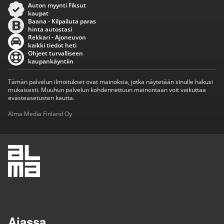
Auton myynti Fiksut
kaupat
Baana - Kilpailuta paras
hinta autostasi
Rekkari - Ajoneuvon
kaikki tiedot heti
Ohjeet turvalliseen
kaupankäyntiin
Tämän palvelun ilmoitukset ovat mainoksia, jotka näytetään sinulle hakusi
mukaisesti. Muuhun palvelun kohdennettuun mainontaan voit vaikuttaa
evästeasetusten kautta.
Alma Media Finland Oy