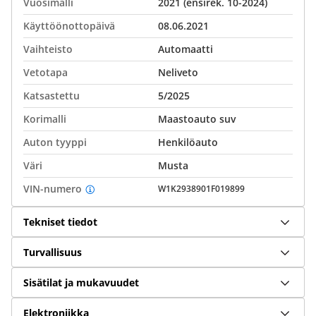
Vuosimalli
2021 (ensirek. 10-2024)
Käyttöönottopäivä
08.06.2021
Vaihteisto
Automaatti
Vetotapa
Neliveto
Katsastettu
5/2025
Korimalli
Maastoauto suv
Auton tyyppi
Henkilöauto
Väri
Musta
VIN-numero
W1K2938901F019899
Tekniset tiedot
Turvallisuus
Sisätilat ja mukavuudet
Elektroniikka