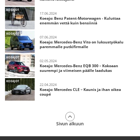
KOEAJOT
17.06.2024
Koeajo: Benz Patent-Motorwagen - Kuluttaa
enemmän vettä kuin bensiiniä
KOEAJOT
07.06.2024
Koeajo: Mercedes-Benz Vito on luksustyökalu
paremmalle putkifirmalle
KOEAJOT
02.05.2024
Koeajo: Mercedes-Benz EQB 300 – Kokoaan
suurempi ja viimeisen päälle laadukas
KOEAJOT
22.04.2024
Koeajo: Mercedes CLE – Kaunis ja ihan oikea
coupé
Sivun alkuun