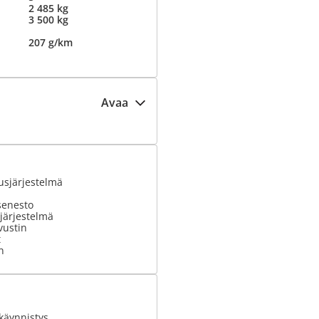
2 485 kg
3 500 kg
207 g/km
Avaa
usjärjestelmä
senesto
järjestelmä
vustin
t
n
käynnistys