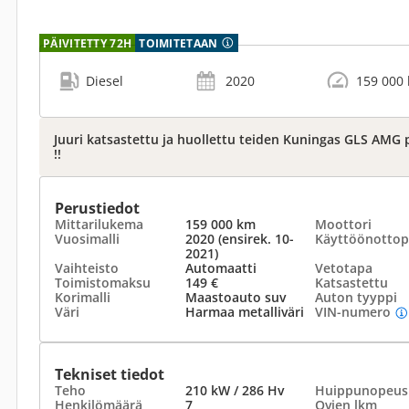
PÄIVITETTY 72H
TOIMITETAAN
Diesel
2020
159 000
Juuri katsastettu ja huollettu teiden Kuningas GLS AMG pa
!!
Perustiedot
Mittarilukema
159 000 km
Moottori
Vuosimalli
2020 (ensirek. 10-
Käyttöönottop
2021)
Vaihteisto
Automaatti
Vetotapa
Toimistomaksu
149 €
Katsastettu
Korimalli
Maastoauto suv
Auton tyyppi
Väri
Harmaa metalliväri
VIN-numero
Tekniset tiedot
Teho
210 kW / 286 Hv
Huippunopeus
Henkilömäärä
7
Ovien lkm