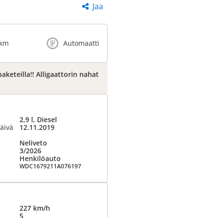
Jaa
 km
Automaatti
keteilla!! Alligaattorin nahat
2,9 l, Diesel
äivä
12.11.2019
Neliveto
3/2026
Henkilöauto
WDC1679211A076197
227 km/h
5