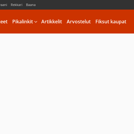
vaani
Rekkari
Baana
keet
Pikalinkit
Artikkelit
Arvostelut
Fiksut kaupat