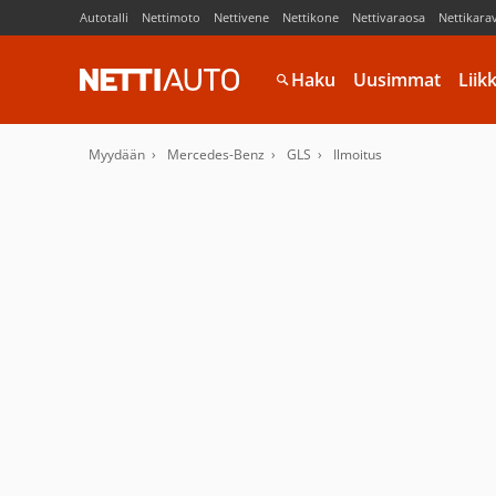
Autotalli
Nettimoto
Nettivene
Nettikone
Nettivaraosa
Nettikara
Haku
Uusimmat
Liik
Myydään
Mercedes-Benz
GLS
Ilmoitus