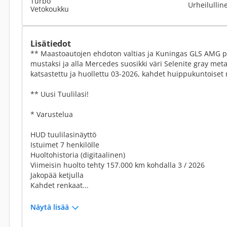
Turbo
Urheilullin
Vetokoukku
Lisätiedot
** Maastoautojen ehdoton valtias ja Kuningas GLS AMG pak
mustaksi ja alla Mercedes suosikki väri Selenite gray metal
katsastettu ja huollettu 03-2026, kahdet huippukuntoiset r
** Uusi Tuulilasi!
* Varustelua
HUD tuulilasinäyttö
Istuimet 7 henkilölle
Huoltohistoria (digitaalinen)
Viimeisin huolto tehty 157.000 km kohdalla 3 / 2026
Jakopää ketjulla
Kahdet renkaat...
Näytä lisää