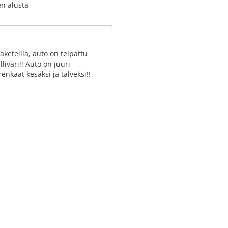
en alusta
eteilla, auto on teipattu
liväri!! Auto on juuri
enkaat kesäksi ja talveksi!!