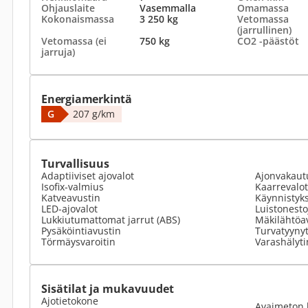
Ohjauslaite
Vasemmalla
Omamassa
Kokonaismassa
3 250 kg
Vetomassa
(jarrullinen)
Vetomassa (ei
750 kg
CO2 -päästöt
jarruja)
Energiamerkintä
G
207 g/km
Turvallisuus
Adaptiiviset ajovalot
Ajonvakaut
Isofix-valmius
Kaarrevalot
Katveavustin
Käynnistyk
LED-ajovalot
Luistonesto
Lukkiutumattomat jarrut (ABS)
Mäkilähtöa
Pysäköintiavustin
Turvatyyny
Törmäysvaroitin
Varashälyti
Sisätilat ja mukavuudet
Ajotietokone
Avaimeton 