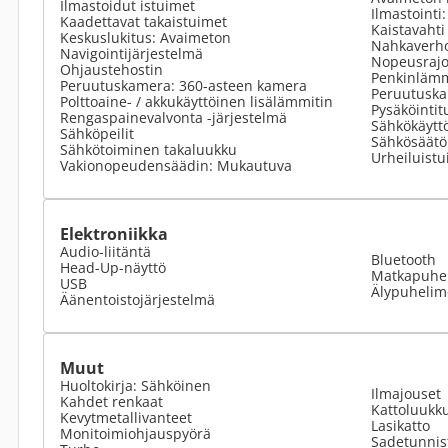
Ilmastoidut istuimet
Ilmastointi
Kaadettavat takaistuimet
Kaistavahti
Keskuslukitus: Avaimeton
Nahkaverho
Navigointijärjestelmä
Nopeusrajoi
Ohjaustehostin
Penkinlämm
Peruutuskamera: 360-asteen kamera
Peruutuska
Polttoaine- / akkukäyttöinen lisälämmitin
Pysäköintit
Rengaspainevalvonta -järjestelmä
Sähkökäyttö
Sähköpeilit
Sähkösäätöi
Sähkötoiminen takaluukku
Urheiluistu
Vakionopeudensäädin: Mukautuva
Elektroniikka
Audio-liitäntä
Bluetooth
Head-Up-näyttö
Matkapuhel
USB
Älypuhelime
Äänentoistojärjestelmä
Muut
Huoltokirja: Sähköinen
Ilmajouset
Kahdet renkaat
Kattoluukk
Kevytmetallivanteet
Lasikatto
Monitoimiohjauspyörä
Sadetunnis