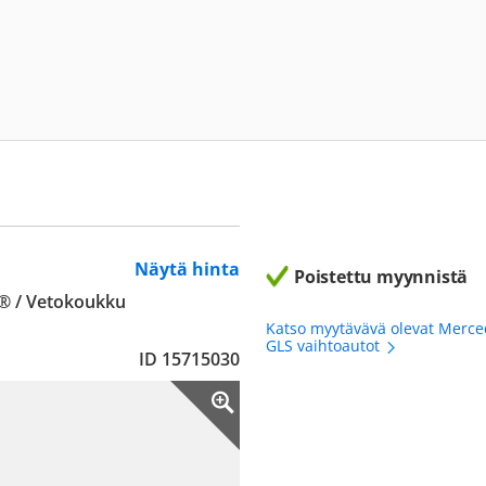
Näytä hinta
Poistettu myynnistä
r® / Vetokoukku
Katso myytävävä olevat Merc
GLS vaihtoautot
ID 15715030