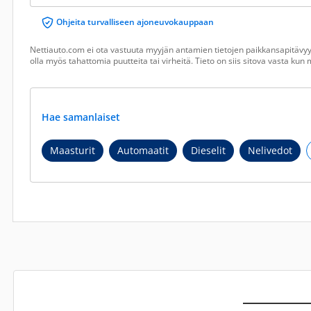
Ohjeita turvalliseen ajoneuvokauppaan
Nettiauto.com ei ota vastuuta myyjän antamien tietojen paikkansapitävyyd
olla myös tahattomia puutteita tai virheitä. Tieto on siis sitova vasta ku
Hae samanlaiset
Maasturit
Automaatit
Dieselit
Nelivedot