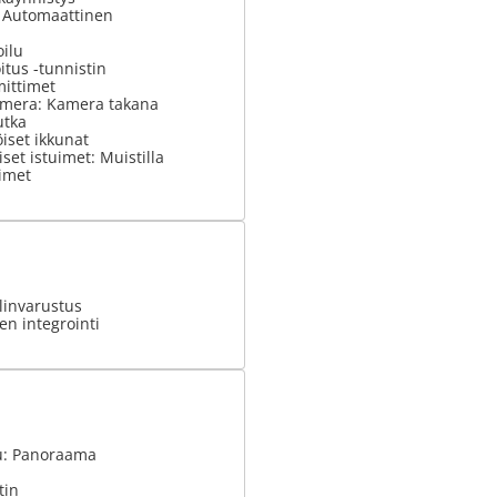
: Automaattinen
ilu
tus -tunnistin
ittimet
mera: Kamera takana
utka
iset ikkunat
set istuimet: Muistilla
imet
invarustus
n integrointi
u: Panoraama
tin