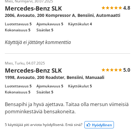
Mies, Nurmijärvi, 30.07.2025
Mercedes-Benz SLK
4.8
2006, Avoauto, 200 Kompressor A, Bensiini, Automaatti
Luotettavuus
5
Ajomukavuus
5
Käyttökulut
4
Kokonaisuus
5
Sisätilat
5
Käyttäjä ei jättänyt kommenttia
Mies, Turku, 04.07.2025
Mercedes-Benz SLK
5.0
1998, Avoauto, 200 Roadster, Bensiini, Manuaali
Luotettavuus
5
Ajomukavuus
5
Käyttökulut
5
Kokonaisuus
5
Sisätilat
5
Bensapihi ja hyvä ajettava. Taitaa olla mersun viimeisiä
pomminkestäviä bensakoneita.
5 käyttäjää piti arviota hyödyllisenä. Entä sinä?
Hyödyllinen