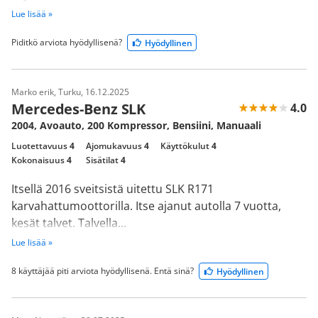
Lue lisää »
Piditkö arviota hyödyllisenä?
Hyödyllinen
Marko erik, Turku, 16.12.2025
Mercedes-Benz SLK
4.0
2004, Avoauto, 200 Kompressor, Bensiini, Manuaali
Luotettavuus
4
Ajomukavuus
4
Käyttökulut
4
Kokonaisuus
4
Sisätilat
4
Itsellä 2016 sveitsistä uitettu SLK R171
karvahattumoottorilla. Itse ajanut autolla 7 vuotta,
kesät talvet. Talvella...
Lue lisää »
8 käyttäjää piti arviota hyödyllisenä. Entä sinä?
Hyödyllinen