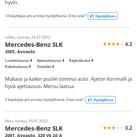
hyvin.
14 käyttäjää piti arviota hyödyllisenä. Entä sinä?
Hyödyllinen
mikko, tuusula, 24.07.2022
Mercedes-Benz SLK
4.2
2005, Avoauto
Luotettavuus
4
Ajomukavuus
4
Käyttökulut
4
Kokonaisuus
5
Sisätilat
4
Mukava ja kaikin puolin toimiva auto. Ajaton korimalli ja
hyvä ajettavuus. Mersu laatua.
3 käyttäjää piti arviota hyödyllisenä. Entä sinä?
Hyödyllinen
Mies, Vantaa, 05.07.2022
Mercedes-Benz SLK
3.2
2001, Avoauto, 320 V6 2d A