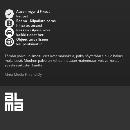
Auton myynti Fiksut
kaupat
Baana - Kilpailuta paras
hinta autostasi
Rekkari - Ajoneuvon
kaikki tiedot heti
Ohjeet turvalliseen
kaupankäyntiin
Tämän palvelun ilmoitukset ovat mainoksia, jotka näytetään sinulle hakusi
mukaisesti. Muuhun palvelun kohdennettuun mainontaan voit vaikuttaa
evästeasetusten kautta.
Alma Media Finland Oy