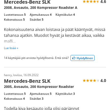
Mercedes-Benz SLK
4.6
2008, Avoauto, 200 Kompressor Roadster A
Luotettavuus
5
Ajomukavuus
4
Käyttökulut
4
Kokonaisuus
5
Sisätilat
5
Kokonaisuutena aivan loistava ja päät kääntyvät, missä
tahansa ajatkin. Muodot hyvät ja kestävät aikaa, vaikka
malli...
Lue lisää »
14 käyttäjää piti arviota hyödyllisenä. Entä sinä?
Hyödyllinen
henry, loviisa, 16.09.2022
Mercedes-Benz SLK
4.0
2005, Avoauto, 200 Kompressor Roadster
Luotettavuus
5
Ajomukavuus
5
Käyttökulut
3
Kokonaisuus
4
Sisätilat
3
Todella kiva kesäauto jolla olisi pärjännyt