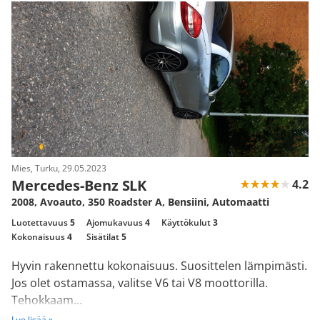
Mies, Turku, 29.05.2023
Mercedes-Benz SLK
4.2
2008, Avoauto, 350 Roadster A, Bensiini, Automaatti
Luotettavuus
5
Ajomukavuus
4
Käyttökulut
3
Kokonaisuus
4
Sisätilat
5
Hyvin rakennettu kokonaisuus. Suosittelen lämpimästi.
Jos olet ostamassa, valitse V6 tai V8 moottorilla.
Tehokkaam...
Lue lisää »