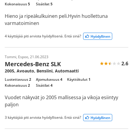
Kokonaisuus
5
Sisätilat
5
Hieno ja ripeäkulkuinen peli.Hyvin huollettuna
varmatoiminen
4 käyttäjää piti arviota hyödyllisenä. Entä sinä?
Hyödyllinen
Tommi, Espoo, 21.06.2023
Mercedes-Benz SLK
2.6
2005, Avoauto, Bensiini, Automaatti
Luotettavuus
2
Ajomukavuus
4
Käyttökulut
1
Kokonaisuus
2
Sisätilat
4
Vuodet näkyvät jo 2005 mallisessa ja vikoja esiintyy
paljon
3 käyttäjää piti arviota hyödyllisenä. Entä sinä?
Hyödyllinen