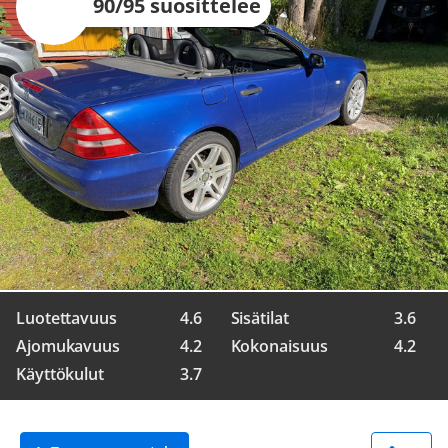
90/95 suosittelee
Luotettavuus
4.6
Sisätilat
3.6
Ajomukavuus
4.2
Kokonaisuus
4.2
Käyttökulut
3.7