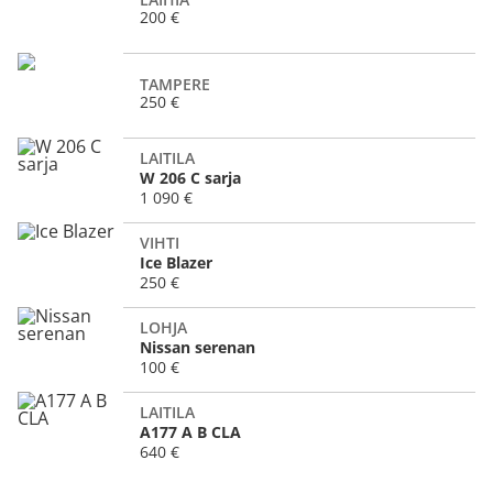
200 €
TAMPERE
250 €
LAITILA
W 206 C sarja
1 090 €
VIHTI
Ice Blazer
250 €
LOHJA
Nissan serenan
100 €
LAITILA
A177 A B CLA
640 €