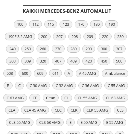
KAIKKI MERCEDES-BENZ AUTOMALLIT
100
112
115
123
170
180
190
190E 3.2 AMG
200
207
208
209
220
230
240
250
260
270
280
290
300
307
308
309
320
407
409
420
450
500
508
600
609
611
A
A 45 AMG
Ambulance
B
C
C 30 AMG
C 32 AMG
C 36 AMG
C 55 AMG
C 63 AMG
CE
Citan
CL
CL 55 AMG
CL 63 AMG
CLA
CLA 45 AMG
CLC
CLK
CLK 55 AMG
CLS
CLS 55 AMG
CLS 63 AMG
E
E 50 AMG
E 55 AMG