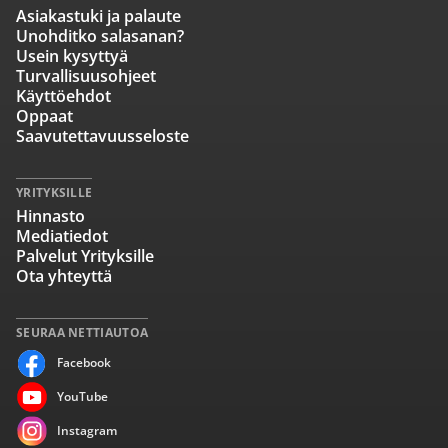
Asiakastuki ja palaute
Unohditko salasanan?
Usein kysyttyä
Turvallisuusohjeet
Käyttöehdot
Oppaat
Saavutettavuusseloste
YRITYKSILLE
Hinnasto
Mediatiedot
Palvelut Yrityksille
Ota yhteyttä
SEURAA NETTIAUTOA
Facebook
YouTube
Instagram