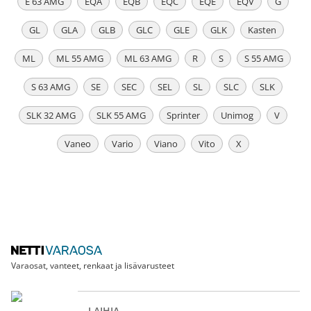
E 63 AMG
EQA
EQB
EQC
EQE
EQV
G
GL
GLA
GLB
GLC
GLE
GLK
Kasten
ML
ML 55 AMG
ML 63 AMG
R
S
S 55 AMG
S 63 AMG
SE
SEC
SEL
SL
SLC
SLK
SLK 32 AMG
SLK 55 AMG
Sprinter
Unimog
V
Vaneo
Vario
Viano
Vito
X
Varaosat, vanteet, renkaat ja lisävarusteet
LAIHIA