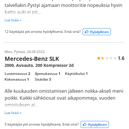
talvellakin.Pystyi ajamaan moottoritie nopeuksia hyvin
katto auki ei pö...
Lue lisää »
12 käyttäjää piti arviota hyödyllisenä. Entä sinä?
Hyödyllinen
Mies, Pyhtää, 24.08.2022
Mercedes-Benz SLK
1.6
2000, Avoauto, 200 Kompressor 2d
Luotettavuus
2
Ajomukavuus
1
Käyttökulut
1
Kokonaisuus
1
Sisätilat
3
Alle kuukauden omistamisen jälkeen nokka-akseli meni
poikki. Kaikki sähköosat ovat aikapommeja, vuoden
omistuksen ai...
Lue lisää »
5 käyttäjää piti arviota hyödyllisenä. Entä sinä?
Hyödyllinen