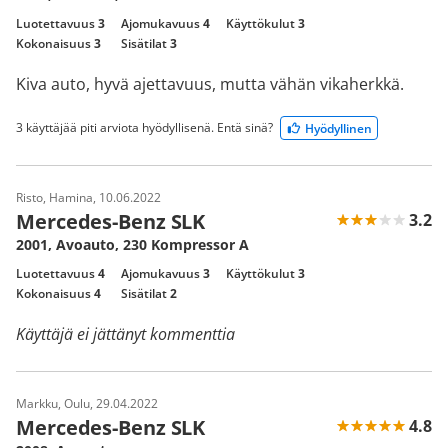
Luotettavuus
3
Ajomukavuus
4
Käyttökulut
3
Kokonaisuus
3
Sisätilat
3
Kiva auto, hyvä ajettavuus, mutta vähän vikaherkkä.
3 käyttäjää piti arviota hyödyllisenä. Entä sinä?
Hyödyllinen
Risto, Hamina, 10.06.2022
Mercedes-Benz SLK
3.2
2001, Avoauto, 230 Kompressor A
Luotettavuus
4
Ajomukavuus
3
Käyttökulut
3
Kokonaisuus
4
Sisätilat
2
Käyttäjä ei jättänyt kommenttia
Markku, Oulu, 29.04.2022
Mercedes-Benz SLK
4.8