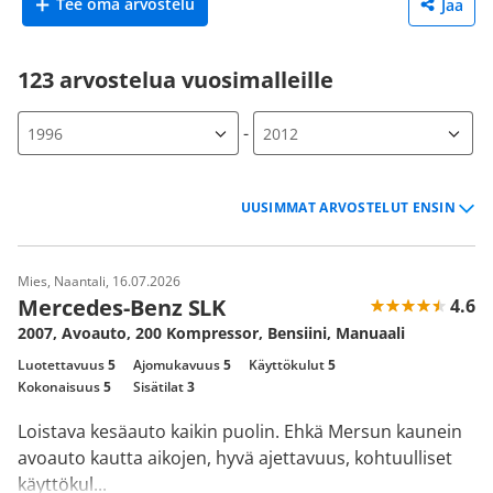
Tee oma arvostelu
Jaa
123 arvostelua vuosimalleille
-
Mies, Naantali, 16.07.2026
Mercedes-Benz SLK
4.6
2007, Avoauto, 200 Kompressor, Bensiini, Manuaali
Luotettavuus
5
Ajomukavuus
5
Käyttökulut
5
Kokonaisuus
5
Sisätilat
3
Loistava kesäauto kaikin puolin. Ehkä Mersun kaunein
avoauto kautta aikojen, hyvä ajettavuus, kohtuulliset
käyttökul...