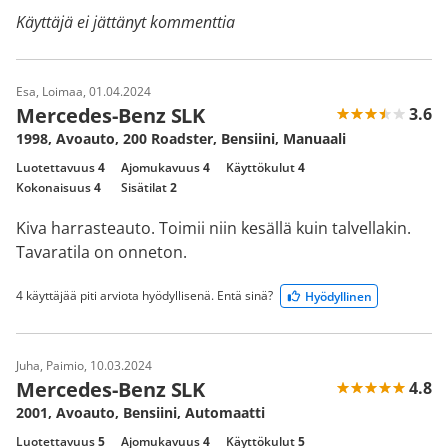
Käyttäjä ei jättänyt kommenttia
Esa, Loimaa, 01.04.2024
Mercedes-Benz SLK
3.6
1998, Avoauto, 200 Roadster, Bensiini, Manuaali
Luotettavuus
4
Ajomukavuus
4
Käyttökulut
4
Kokonaisuus
4
Sisätilat
2
Kiva harrasteauto. Toimii niin kesällä kuin talvellakin.
Tavaratila on onneton.
4 käyttäjää piti arviota hyödyllisenä. Entä sinä?
Hyödyllinen
Juha, Paimio, 10.03.2024
Mercedes-Benz SLK
4.8
2001, Avoauto, Bensiini, Automaatti
Luotettavuus
5
Ajomukavuus
4
Käyttökulut
5