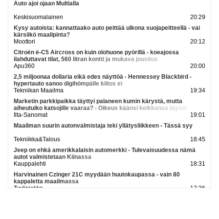
Auto ajoi ojaan Multialla
Keskisuomalainen
20:29
Kysy autoista: kannattaako auto peittää ulkona suojapeitteellä - vai
kärsiikö maalipinta?
Moottori
20:12
Citroën ë-C5 Aircross on kuin olohuone pyörillä - koeajossa
ilahduttavat tilat, 560 litran kontti ja mukava jousitus
Apu360
20:00
2,5 miljoonaa dollaria eikä edes näyttöä - Hennessey Blackbird -
hypertauto sanoo digihömpälle kiitos ei
Tekniikan Maailma
19:34
Marketin parkkipaikka täyttyi palaneen kumin kärystä, mutta
aiheutuiko katsojille vaaraa? - Oikeus käänsi kelkkansa täysin
Ilta-Sanomat
19:01
Maailman suurin autonvalmistaja teki yllätysliikkeen - Tässä syy
Tekniikka&Talous
18:45
Jeep on ehkä amerikkalaisin automerkki - Tulevaisuudessa nämä
autot valmistetaan Kiinassa
Kauppalehti
18:31
Harvinainen Czinger 21C myydään huutokaupassa - vain 80
kappaletta maailmassa
Tyyliniekka
17:36
Vihdoin hyviä uutisia Hondalle
Iltalehti
17:10