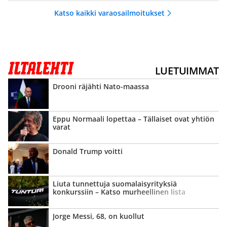
Katso kaikki varaosailmoitukset
LUETUIMMAT
Drooni räjähti Nato-maassa
Eppu Normaali lopettaa – Tällaiset ovat yhtiön
varat
Donald Trump voitti
Liuta tunnettuja suomalais­yrityksiä
konkurssiin – Katso murheellinen lista
Jorge Messi, 68, on kuollut