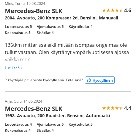
Mies, Turku, 19.08.2024
Mercedes-Benz SLK
4.6
2004, Avoauto, 200 Kompressor 2d, Bensiini, Manuaali
Luotettavuus
5
Ajomukavuus
5
Käyttökulut
4
Kokonaisuus
5
Sisätilat
4
136tkm mittarissa eikä mitään isompaa ongelmaa ole
tullut vastaan. Olen käyttänyt ympärivuotisessa ajossa
vaikka mon...
Lue lisää »
7 käyttäjää piti arviota hyödyllisenä. Entä sinä?
Hyödyllinen
Arja, Oulu, 14.06.2024
Mercedes-Benz SLK
4.4
1998, Avoauto, 200 Roadster, Bensiini, Automaatti
Luotettavuus
4
Ajomukavuus
5
Käyttökulut
5
Kokonaisuus
4
Sisätilat
4