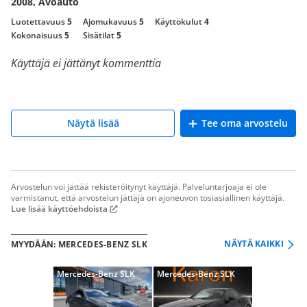
2008, Avoauto
Luotettavuus
5
Ajomukavuus
5
Käyttökulut
4
Kokonaisuus
5
Sisätilat
5
Käyttäjä ei jättänyt kommenttia
Näytä lisää
Tee oma arvostelu
Arvostelun voi jättää rekisteröitynyt käyttäjä. Palveluntarjoaja ei ole
varmistanut, että arvostelun jättäjä on ajoneuvon tosiasiallinen käyttäjä.
Lue lisää käyttöehdoista
NÄYTÄ KAIKKI
MYYDÄÄN: MERCEDES-BENZ SLK
Mercedes-Benz SLK
Mercedes-Benz SLK