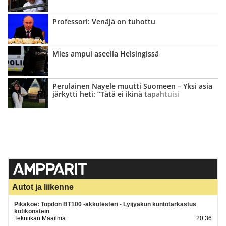
Professori: Venäjä on tuhottu
Mies ampui aseella Helsingissä
Perulainen Nayele muutti Suomeen – Yksi asia
järkytti heti: ”Tätä ei ikinä tapahtuisi
kotimaassani”
Autot ja liikenne
Pikakoe: Topdon BT100 -akkutesteri - Lyijyakun kuntotarkastus
kotikonstein
Tekniikan Maailma
20:36