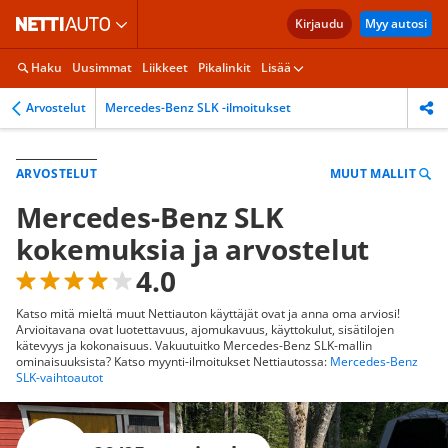
Kirjaudu
Myy autosi
Haku
Uusimmat
Liikkeet
Pikalinkit
Lisää
Arvostelut
Mercedes-Benz SLK -ilmoitukset
MUUT MALLIT
ARVOSTELUT
Mercedes-Benz SLK
kokemuksia ja arvostelut
4.0
Katso mitä mieltä muut Nettiauton käyttäjät ovat ja anna oma arviosi!
Arvioitavana ovat luotettavuus, ajomukavuus, käyttokulut, sisätilojen
kätevyys ja kokonaisuus. Vakuutuitko Mercedes-Benz SLK-mallin
ominaisuuksista? Katso myynti-ilmoitukset Nettiautossa:
Mercedes-Benz
SLK-vaihtoautot