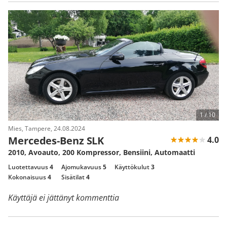
1 /
10
Mies, Tampere, 24.08.2024
Mercedes-Benz SLK
4.0
2010, Avoauto, 200 Kompressor, Bensiini, Automaatti
Luotettavuus
4
Ajomukavuus
5
Käyttökulut
3
Kokonaisuus
4
Sisätilat
4
Käyttäjä ei jättänyt kommenttia