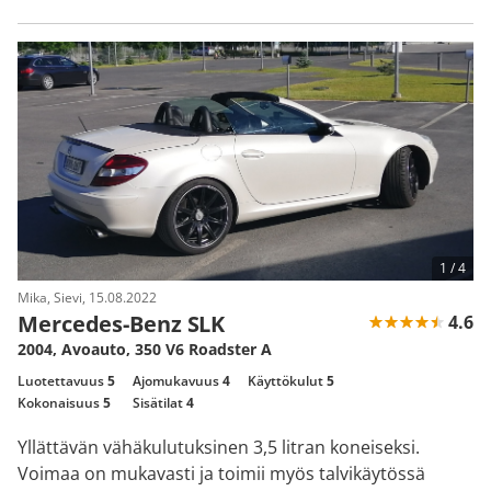
1 /
4
Mika, Sievi, 15.08.2022
Mercedes-Benz SLK
4.6
2004, Avoauto, 350 V6 Roadster A
Luotettavuus
5
Ajomukavuus
4
Käyttökulut
5
Kokonaisuus
5
Sisätilat
4
Yllättävän vähäkulutuksinen 3,5 litran koneiseksi.
Voimaa on mukavasti ja toimii myös talvikäytössä