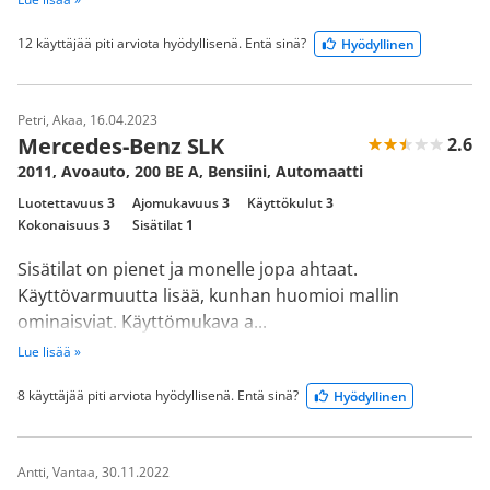
12 käyttäjää piti arviota hyödyllisenä. Entä sinä?
Hyödyllinen
Petri, Akaa, 16.04.2023
Mercedes-Benz SLK
2.6
2011, Avoauto, 200 BE A, Bensiini, Automaatti
Luotettavuus
3
Ajomukavuus
3
Käyttökulut
3
Kokonaisuus
3
Sisätilat
1
Sisätilat on pienet ja monelle jopa ahtaat.
Käyttövarmuutta lisää, kunhan huomioi mallin
ominaisviat. Käyttömukava a...
Lue lisää »
8 käyttäjää piti arviota hyödyllisenä. Entä sinä?
Hyödyllinen
Antti, Vantaa, 30.11.2022