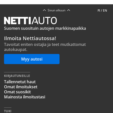
Katso lisää uutisia
Sivun alkuun
FI
/
EN
Suomen suosituin autojen markkinapaikka
Ilmoita Nettiautossa!
Tavoitat eniten ostajia ja teet mutkattomat
autokaupat.
Myy autosi
KIRJAUTUNEILLE
Tallennetut haut
Omat ilmoitukset
Omat suosikit
Mainosta ilmoitustasi
TUKI