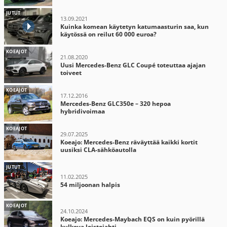
JUTUT
13.09.2021
Kuinka komean käytetyn katumaasturin saa, kun
käytössä on reilut 60 000 euroa?
KOEAJOT
21.08.2020
Uusi Mercedes-Benz GLC Coupé toteuttaa ajajan
toiveet
KOEAJOT
17.12.2016
Mercedes-Benz GLC350e – 320 hepoa
hybridivoimaa
KOEAJOT
29.07.2025
Koeajo: Mercedes-Benz räväyttää kaikki kortit
uusiksi CLA-sähköautolla
JUTUT
11.02.2025
54 miljoonan halpis
KOEAJOT
24.10.2024
Koeajo: Mercedes-Maybach EQS on kuin pyörillä
kulkeva loistojahti