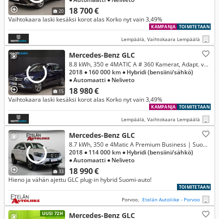
18 700 €
20
Vaihtokaara laski kesäksi korot alas Korko nyt vain 3,49%
KAMPANJA
TOIMITETAAN
Lempäälä, Vaihtokaara Lempäälä
Mercedes-Benz GLC
8.8 kWh, 350 e 4MATIC A # 360 Kamerat, Adapt. vakkari, Muistipenkit x 2, Burmester, Led valot, Vetokoukku, Kessy, Navi #
2018
● 160 000 km
● Hybridi (bensiini/sähkö)
● Automaatti
● Neliveto
18 980 €
15
Vaihtokaara laski kesäksi korot alas Korko nyt vain 3,49%
KAMPANJA
TOIMITETAAN
Lempäälä, Vaihtokaara Lempäälä
Mercedes-Benz GLC
8.7 kWh, 350 e 4Matic A Premium Business | Suomi-auto | Webasto | Penkinlämmittimet | Led-ajovalot |
2018
● 114 000 km
● Hybridi (bensiini/sähkö)
● Automaatti
● Neliveto
18 990 €
33
Hieno ja vähän ajettu GLC plug-in hybrid Suomi-auto!
TOIMITETAAN
Porvoo,
Etelän Autoliike - Porvoo
UUSI 72H
Mercedes-Benz GLC