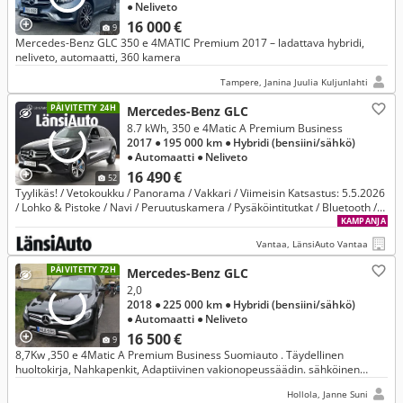
● Neliveto
16 000 €
9
Mercedes-Benz GLC 350 e 4MATIC Premium 2017 – ladattava hybridi,
neliveto, automaatti, 360 kamera
Tampere, Janina Juulia Kuljunlahti
PÄIVITETTY 24H
Mercedes-Benz GLC
8.7 kWh, 350 e 4Matic A Premium Business
2017
● 195 000 km
● Hybridi (bensiini/sähkö)
● Automaatti
● Neliveto
16 490 €
52
Tyylikäs! / Vetokoukku / Panorama / Vakkari / Viimeisin Katsastus: 5.5.2026
/ Lohko & Pistoke / Navi / Peruutuskamera / Pysäköintitutkat / Bluetooth /
Puolinahkasisusta / Led-Valot / 2 x Avain /
KAMPANJA
Vantaa, LänsiAuto Vantaa
PÄIVITETTY 72H
Mercedes-Benz GLC
2,0
2018
● 225 000 km
● Hybridi (bensiini/sähkö)
● Automaatti
● Neliveto
16 500 €
9
8,7Kw ,350 e 4Matic A Premium Business Suomiauto . Täydellinen
huoltokirja, Nahkapenkit, Adaptiivinen vakionopeussäädin. sähköinen
kattoluukku.
Hollola, Janne Suni