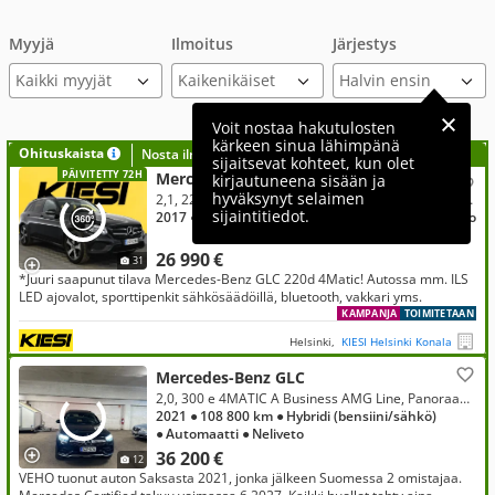
Myyjä
Ilmoitus
Järjestys
Kaikki myyjät
Voit nostaa hakutulosten
kärkeen sinua lähimpänä
Ohituskaista
Nosta ilmoituksesi tähän?
sijaitsevat kohteet, kun olet
PÄIVITETTY 72H
Mercedes-Benz GLC
kirjautuneena sisään ja
hyväksynyt selaimen
2,1, 220d 4Matic A Premium Business / Sporttipenkit / ILS LED / Lohko & sisäp. / Vakkari / Bluetooth / Suomi-Auto
sijaintitiedot.
2017
● 141 000 km
● Diesel
● Automaatti
● Neliveto
26 990 €
31
*Juuri saapunut tilava Mercedes-Benz GLC 220d 4Matic! Autossa mm. ILS
LED ajovalot, sporttipenkit sähkösäädöillä, bluetooth, vakkari yms.
KAMPANJA
TOIMITETAAN
Helsinki,
KIESI Helsinki Konala
Mercedes-Benz GLC
2,0, 300 e 4MATIC A Business AMG Line, Panoraamakattoluukku, Mercedes Certified takuu voimassa 13.6.2027/139 300 km
2021
● 108 800 km
● Hybridi (bensiini/sähkö)
● Automaatti
● Neliveto
36 200 €
12
VEHO tuonut auton Saksasta 2021, jonka jälkeen Suomessa 2 omistajaa.