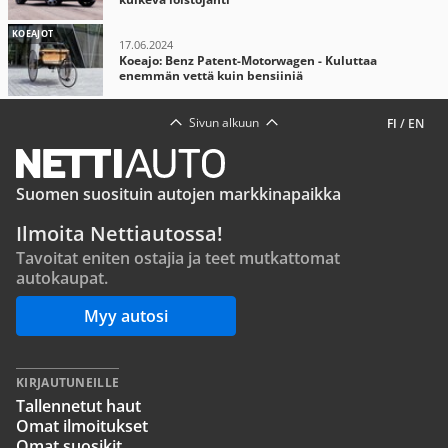
KOEAJOT
17.06.2024
Koeajo: Benz Patent-Motorwagen - Kuluttaa
enemmän vettä kuin bensiiniä
Sivun alkuun
FI
/
EN
Suomen suosituin autojen markkinapaikka
Ilmoita Nettiautossa!
Tavoitat eniten ostajia ja teet mutkattomat
autokaupat.
Myy autosi
KIRJAUTUNEILLE
Tallennetut haut
Omat ilmoitukset
Omat suosikit