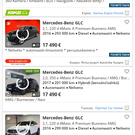
360-Kamera / Ambient / BLIS / Navigointi / Akkutesti tehty! /
TOIMITETAAN
Espoo,
Kamux Espoo Friisilä
Mercedes-Benz GLC
2,1, 220 d 4Matic A Premium Business AMG
2016
● 293 000 km
● Diesel
● Automaatti
● Neliveto
17 490 €
25
* Neliveto * automaatti-ilmastointi * peruutuskamera *
TOIMITETAAN
Kuopio, Rinta-Joupin Autoliike Kuopio
UUSI 72H
Mercedes-Benz GLC
2,0, 350 e 4Matic A Premium Business / AMG / Burmester / Navi / Sähköpenkit / Akt. pysäköintiavustin
2017
● 201 000 km
● Hybridi (bensiini/sähkö)
● Automaatti
● Neliveto
17 490 €
17
AMG / Burmester / Navi
Tuusula,
Optimal Car Center
Mercedes-Benz GLC
2,1, 220 d 4Matic A Premium Business AMG
2016
● 299 000 km
● Diesel
● Automaatti
● Neliveto