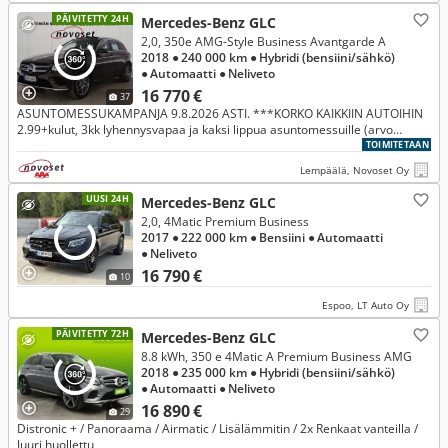
PÄIVITETTY 24H
Mercedes-Benz GLC
2,0, 350e AMG-Style Business Avantgarde A
2018
● 240 000 km
● Hybridi (bensiini/sähkö)
● Automaatti
● Neliveto
16 770 €
37
ASUNTOMESSUKAMPANJA 9.8.2026 ASTI. ***KORKO KAIKKIIN AUTOIHIN
2.99+kulut, 3kk lyhennysvapaa ja kaksi lippua asuntomessuille (arvo
70€)*** AUTOLIIKE IHAN MESSUALUEEN LÄHELLÄ!
TOIMITETAAN
Lempäälä, Novoset Oy
UUSI 24H
Mercedes-Benz GLC
2,0, 4Matic Premium Business
2017
● 222 000 km
● Bensiini
● Automaatti
● Neliveto
16 790 €
10
Espoo, LT Auto Oy
PÄIVITETTY 72H
Mercedes-Benz GLC
8.8 kWh, 350 e 4Matic A Premium Business AMG
2018
● 235 000 km
● Hybridi (bensiini/sähkö)
● Automaatti
● Neliveto
16 890 €
29
Distronic + / Panoraama / Airmatic / Lisälämmitin / 2x Renkaat vanteilla /
Juuri huollettu