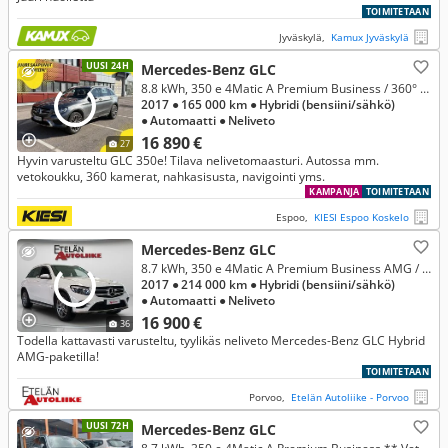
TOIMITETAAN
Jyväskylä,
Kamux Jyväskylä
UUSI 24H
Mercedes-Benz GLC
8.8 kWh, 350 e 4Matic A Premium Business / 360° kamera / Vetokoukku / Nahkasisusta / Navi / Juuri saapunut!
2017
● 165 000 km
● Hybridi (bensiini/sähkö)
● Automaatti
● Neliveto
16 890 €
27
Hyvin varusteltu GLC 350e! Tilava nelivetomaasturi. Autossa mm.
vetokoukku, 360 kamerat, nahkasisusta, navigointi yms.
KAMPANJA
TOIMITETAAN
Espoo,
KIESI Espoo Koskelo
Mercedes-Benz GLC
8.7 kWh, 350 e 4Matic A Premium Business AMG / Burmester / Panorama / Vetokoukku / Navi / P.kamera / 19"vanteet / Led-ajovalot
2017
● 214 000 km
● Hybridi (bensiini/sähkö)
● Automaatti
● Neliveto
16 900 €
36
Todella kattavasti varusteltu, tyylikäs neliveto Mercedes-Benz GLC Hybrid
AMG-paketilla!
TOIMITETAAN
Porvoo,
Etelän Autoliike - Porvoo
UUSI 72H
Mercedes-Benz GLC