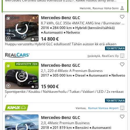
Mercedes Certified takuu voimassa 6.2027. Kaikki huollot tehty aina
VEHO:lla. Upea varustelu, Veho huolenpitosopimus ollut aina.
Helsinki, Rasmus Vähä-Soini
Mercedes-Benz GLC
8.7 kWh, GLC 350e 4MATIC AMG line / Burmester / HUD / ILS / koukku / Distronic plus * Vaihto/rahoitus*
2016
● 284 000 km
● Hybridi (bensiini/sähkö)
● Automaatti
● Neliveto
14 800 €
23
Huippu varusteltu Hybrid GLC edullisesti! Tähän autoon kk erä alkaen
TOIMITETAAN
Jyväskylä, RealCars Oy
PÄIVITETTY 72H
Mercedes-Benz GLC
2,1, 220 d 4Matic A Premium Business
2017
● 305 000 km
● Diesel
● Automaatti
● Neliveto
15 900 €
28
Sporttipenkit / Koukku / Nahkaverhoilu / Tutkat / Vakkari / LED / 2x renkaat
/
TOIMITETAAN
Vantaa,
Kamux Vantaa Airport
Mercedes-Benz GLC
2,0, 4Matic Premium Business
2018
● 201 819 km
● Bensiini
● Automaatti