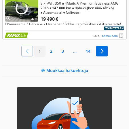
8.7 kWh, 350 e 4Matic A Premium Business AMG
2018
● 147 000 km
● Hybridi (bensiini/sähkö)
● Automaatti
● Neliveto
19 490 €
26
/ Panoraama / T-Koukku / Osanahat / Lohko + sp / Vakkari / Akku testattu!
TOIMITETAAN
Salo,
Kamux Salo
1
2
3
...
14
Muokkaa hakuehtoja