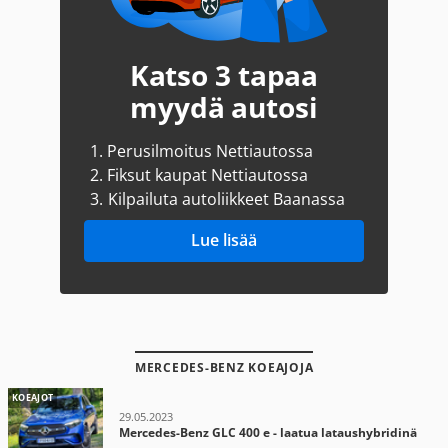
Katso 3 tapaa
myydä autosi
1.
Perusilmoitus Nettiautossa
2.
Fiksut kaupat Nettiautossa
3.
Kilpailuta autoliikkeet Baanassa
Lue lisää
MERCEDES-BENZ KOEAJOJA
KOEAJOT
29.05.2023
Mercedes-Benz GLC 400 e - laatua lataushybridinä