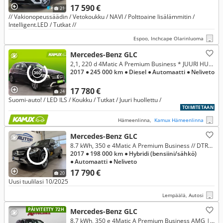
17 590 €
21
// Vakionopeussäädin / Vetokoukku / NAVI / Polttoaine lisälämmitin /
Intelligent.LED / Tutkat //
Espoo, Inchcape Olarinluoma
Mercedes-Benz GLC
2,1, 220 d 4Matic A Premium Business * JUURI HUOLLETTU! *
2017
● 245 000 km
● Diesel
● Automaatti
● Neliveto
17 780 €
24
Suomi-auto! / LED ILS / Koukku / Tutkat / Juuri huollettu /
TOIMITETAAN
Hämeenlinna,
Kamux Hämeenlinna
Mercedes-Benz GLC
8.7 kWh, 350 e 4Matic A Premium Business // DTR+ / Easy Pack / Peruutuskamera / Vetokoukku //
2017
● 198 000 km
● Hybridi (bensiini/sähkö)
● Automaatti
● Neliveto
17 790 €
20
Uusi tuulilasi 10/2025
Lempäälä, Autosi
PÄIVITETTY 72H
Mercedes-Benz GLC
8.7 kWh, 350 e 4Matic A Premium Business AMG |Hieno GLC 350e AMG-paketeilla! | 19" vanteet | Led-ajovalot | P-Kamera |