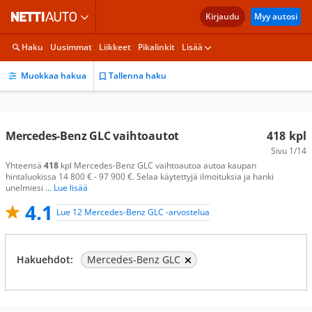
Kirjaudu
Myy autosi
Haku
Uusimmat
Liikkeet
Pikalinkit
Lisää
Muokkaa hakua
Tallenna haku
Mercedes-Benz GLC vaihtoautot
418
kpl
Sivu
1/14
Yhteensä
418
kpl Mercedes-Benz GLC vaihtoautoa autoa kaupan
hintaluokissa 14 800 € - 97 900 €. Selaa käytettyjä ilmoituksia ja hanki
unelmiesi
... Lue lisää
4.1
Lue 12 Mercedes-Benz GLC -arvostelua
Hakuehdot:
Mercedes-Benz GLC