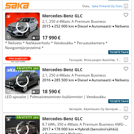
Oulu,
Saka Finland Oy Oulu
Mercedes-Benz GLC
2,1, 250 d 4Matic A Premium Business
2015
● 252 000 km
● Diesel
● Automaatti
● Neliveto
17 990 €
37
* Neliveto * Nahkaverhoilu * Vetokoukku * Peruutuskamera *
Navigointijärjestelmä *
TOIMITETAAN
Tervajoki, Rinta-Joupin Autoliike, Tervajoki
PÄIVITETTY 24H
Mercedes-Benz GLC
2,1, 250 d 4Matic A Premium Business
2016
● 285 500 km
● Diesel
● Automaatti
● Neliveto
18 590 €
26
LED-ajovalot | Polttoainetoiminen lisälämmitin | Vetokoukku
TOIMITETAAN
Seinäjoki, Käyttöauto Oy Seinäjoki Rengastie
PÄIVITETTY 24H
Mercedes-Benz GLC
8.7 kWh, 350 e 4Matic A Premium Business AMG-Styling # Lisälämmitin, Distronic+, Airmatic, Burmester, Navi, Nahat #
2017
● 178 000 km
● Hybridi (bensiini/sähkö)
● Automaatti
● Neliveto