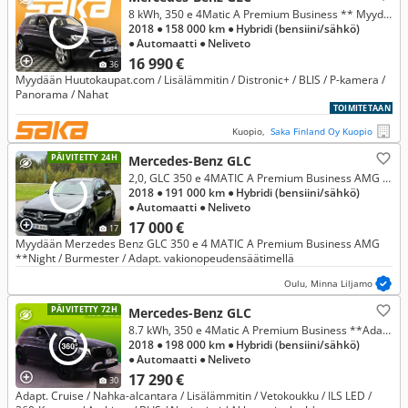
8 kWh, 350 e 4Matic A Premium Business ** Myydään Huutokaupat.com / Lisälämmitin / Distronic+ / BLIS / P-kamera / Panorama /
2018
● 158 000 km
● Hybridi (bensiini/sähkö)
● Automaatti
● Neliveto
16 990 €
36
Myydään Huutokaupat.com / Lisälämmitin / Distronic+ / BLIS / P-kamera /
Panorama / Nahat
TOIMITETAAN
Kuopio,
Saka Finland Oy Kuopio
PÄIVITETTY 24H
Mercedes-Benz GLC
2,0, GLC 350 e 4MATIC A Premium Business AMG **Night / Burmester®️
2018
● 191 000 km
● Hybridi (bensiini/sähkö)
● Automaatti
● Neliveto
17 000 €
17
Myydään Merzedes Benz GLC 350 e 4 MATIC A Premium Business AMG
**Night / Burmester / Adapt. vakionopeudensäätimellä
Oulu, Minna Liljamo
PÄIVITETTY 72H
Mercedes-Benz GLC
8.7 kWh, 350 e 4Matic A Premium Business **Adapt. Vakkari**
2018
● 198 000 km
● Hybridi (bensiini/sähkö)
● Automaatti
● Neliveto
17 290 €
30
Adapt. Cruise / Nahka-alcantara / Lisälämmitin / Vetokoukku / ILS LED /