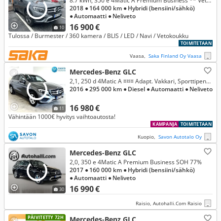
8.7 kWh, 350 e 4Matic A Premium Business ** Vetokoukku / BLIS / 360kamera / Navi / LED **
2018
● 164 000 km
● Hybridi (bensiini/sähkö)
● Automaatti
● Neliveto
16 900 €
10
Tulossa / Burmester / 360 kamera / BLIS / LED / Navi / Vetokoukku
TOIMITETAAN
Vaasa,
Saka Finland Oy Vaasa
Mercedes-Benz GLC
2,1, 250 d 4Matic A ¤¤¤ Adapt. Vakkari, Sporttipenkit, LED ILS, Kaistavahti, Vetokoukku, Navi, yms... ¤¤¤
2016
● 295 000 km
● Diesel
● Automaatti
● Neliveto
16 980 €
11
Vähintään 1000€ hyvitys vaihtoautosta!
KAMPANJA
TOIMITETAAN
Kuopio,
Savon Autotalo Oy
Mercedes-Benz GLC
2,0, 350 e 4Matic A Premium Business SOH 77%
2017
● 160 000 km
● Hybridi (bensiini/sähkö)
● Automaatti
● Neliveto
16 990 €
30
Raisio, Autohalli.Com Raisio
PÄIVITETTY 72H
Mercedes-Benz GLC