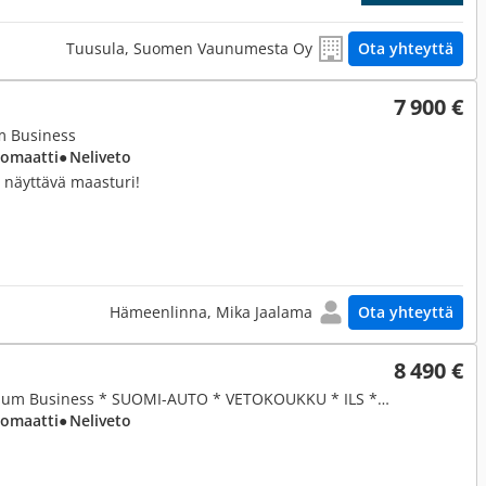
Tuusula, Suomen Vaunumesta Oy
Ota yhteyttä
7 900 €
m Business
tomaatti
● Neliveto
 näyttävä maasturi!
Hämeenlinna, Mika Jaalama
Ota yhteyttä
8 490 €
2,1, 250 CDI BE 4Matic A Premium Business * SUOMI-AUTO * VETOKOUKKU * ILS * VAKKARI * LOHKOLÄMMITIN * HYVIN HUOLLETTU YKSILÖ
tomaatti
● Neliveto