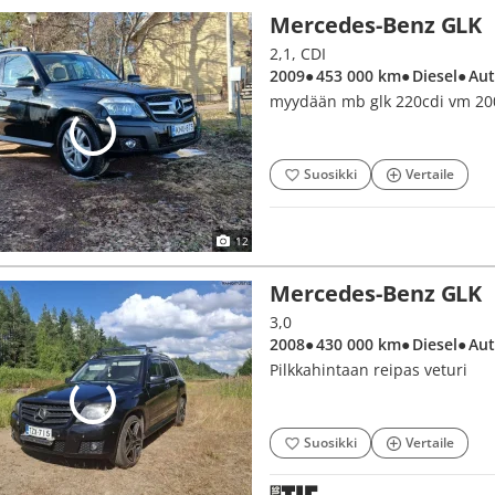
Mercedes-Benz GLK
2,1, CDI
2009
● 453 000 km
● Diesel
● Au
myydään mb glk 220cdi vm 20
Suosikki
Vertaile
12
Mercedes-Benz GLK
3,0
2008
● 430 000 km
● Diesel
● Au
Pilkkahintaan reipas veturi
Suosikki
Vertaile