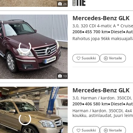
26
Mercedes-Benz GLK
2008
● 455 700 km
● Diesel
● Au
Rahoitus jopa 96kk maksuajall
Suosikki
Vertaile
13
Mercedes-Benz GLK
2009
● 406 580 km
● Diesel
● Au
Harman / kardon. 350CDI, 4x4 N
koukku, astinlaudat, Juuri lei
Suosikki
Vertaile