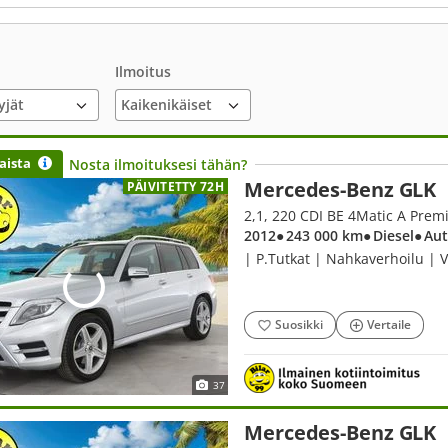
Ilmoitus
yjät
aista
Nosta ilmoituksesi tähän?
Mercedes-Benz GLK
PÄIVITETTY 72H
2,1, 220 CDI BE 4Matic A Pre
2012
● 243 000 km
● Diesel
● Au
| P.Tutkat | Nahkaverhoilu | 
Suosikki
Vertaile
37
Mercedes-Benz GLK