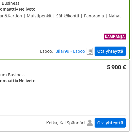
m Business
tomaatti
● Neliveto
an&Kardon | Muistipenkit | Sähkökontti | Panorama | Nahat
KAMPANJA
Espoo,
Bilar99 - Espoo
Ota yhteyttä
5 900 €
mium Business
tomaatti
● Neliveto
Kotka, Kai Spännäri
Ota yhteyttä