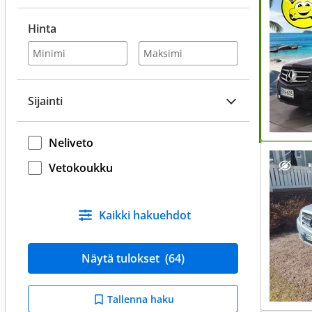
Hinta
Sijainti
Neliveto
Vetokoukku
Kaikki hakuehdot
Näytä tulokset
(64)
Tallenna haku