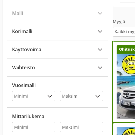
Malli
Myyjä
Korimalli
Kaikki my
Käyttövoima
Ohitusk
Vaihteisto
Vuosimalli
Mittarilukema