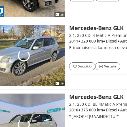
35
Mercedes-Benz GLK
2,1, 250 CDI 4 Matic A Premiu
2011
● 320 000 km
● Diesel
● Au
Erinomaisessa kunnossa oleva
Suosikki
Vertaile
19
Mercedes-Benz GLK
2010
● 375 000 km
● Diesel
● Au
* JAKOKETJU VAIHDETTU *