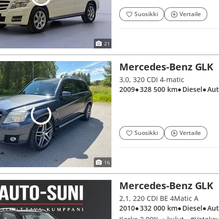
Suosikki
Vertaile
21
Mercedes-Benz GLK
3,0, 320 CDI 4-matic
2009
● 328 500 km
● Diesel
● Au
Suosikki
Vertaile
16
Mercedes-Benz GLK
2,1, 220 CDI BE 4Matic A
2010
● 332 000 km
● Diesel
● Au