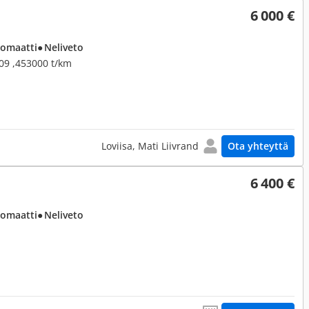
6 000 €
tomaatti
● Neliveto
09 ,453000 t/km
Loviisa, Mati Liivrand
Ota yhteyttä
6 400 €
tomaatti
● Neliveto