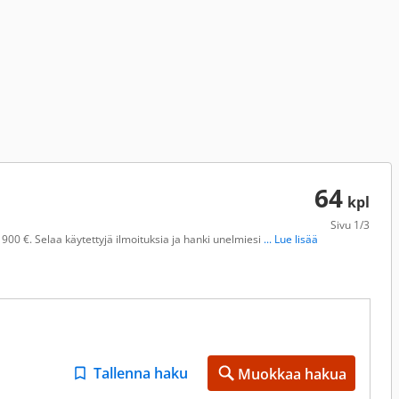
64
kpl
Sivu
1/3
00 €. Selaa käytettyjä ilmoituksia ja hanki unelmiesi
... Lue lisää
Tallenna haku
Muokkaa hakua