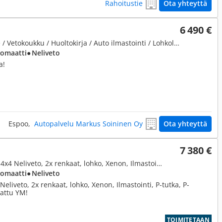
Rahoitustie
Ota yhteyttä
6 490 €
3,0, 320 CDI 4-matic A * Cruise / Vetokoukku / Huoltokirja / Auto ilmastointi / Lohkolämmitin *
tomaatti
● Neliveto
a!
Espoo,
Autopalvelu Markus Soininen Oy
Ota yhteyttä
7 380 €
3,0, Harman / kardon. 350CDI, 4x4 Neliveto, 2x renkaat, lohko, Xenon, Ilmastointi, P-tutka, P-koukku, astinlaudat YM!
tomaatti
● Neliveto
eliveto, 2x renkaat, lohko, Xenon, Ilmastointi, P-tutka, P-
mattu YM!
TOIMITETAAN