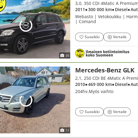
3,0, 350 CDI 4Matic A Premiu
2011
● 300 000 km
● Diesel
● Au
Webasto | Vetokoukku | Harm
| Comand
Suosikki
Vertaile
35
Mercedes-Benz GLK
2,1, 250 CDI BE 4Matic A Pre
2010
● 469 000 km
● Diesel
● Au
204hv.Myös vaihto
Suosikki
Vertaile
11