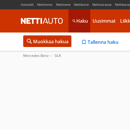
Autotalli
Nettimoto
Nettivene
Nettikone
Nettivaraosa
Nettikara
Haku
Uusimmat
Liik
Muokkaa hakua
Tallenna haku
Mercedes-Benz
GLK