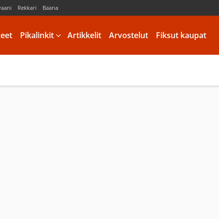
vaani
Rekkari
Baana
keet
Pikalinkit
Artikkelit
Arvostelut
Fiksut kaupat