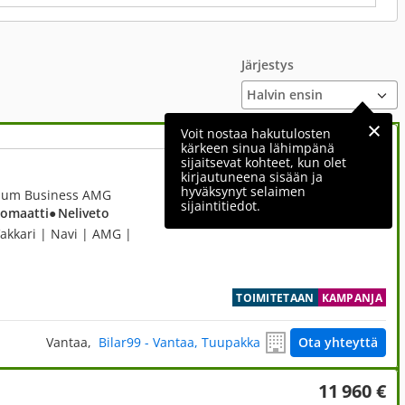
Järjestys
Voit nostaa hakutulosten
kärkeen sinua lähimpänä
sijaitsevat kohteet, kun olet
16 830 €
kirjautuneena sisään ja
hyväksynyt selaimen
mium Business AMG
sijaintitiedot.
tomaatti
● Neliveto
Vakkari | Navi | AMG |
TOIMITETAAN
KAMPANJA
Vantaa,
Bilar99 - Vantaa, Tuupakka
Ota yhteyttä
11 960 €