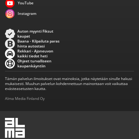
YouTube
Instagram
Auton myynti Fiksut
kaupat
Baana - Kilpailuta paras
hinta autostasi
Rekkari - Ajoneuvon
kaikki tiedot heti
Ohjeet turvalliseen
kaupankäyntiin
Tämän palvelun ilmoitukset ovat mainoksia, jotka näytetään sinulle hakusi
mukaisesti. Muuhun palvelun kohdennettuun mainontaan voit vaikuttaa
evästeasetusten kautta.
Alma Media Finland Oy