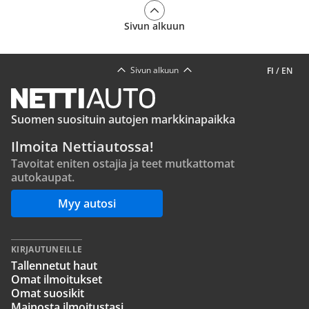
Sivun alkuun
Sivun alkuun
FI
/
EN
Suomen suosituin autojen markkinapaikka
Ilmoita Nettiautossa!
Tavoitat eniten ostajia ja teet mutkattomat
autokaupat.
Myy autosi
KIRJAUTUNEILLE
Tallennetut haut
Omat ilmoitukset
Omat suosikit
Mainosta ilmoitustasi