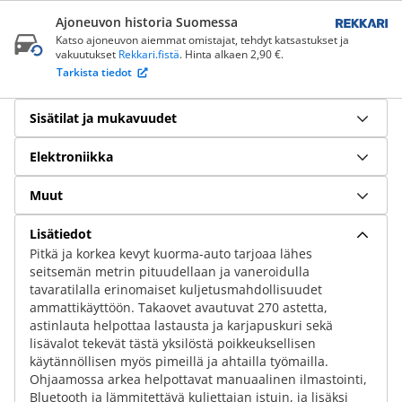
Ajoneuvon historia Suomessa
Katso ajoneuvon aiemmat omistajat, tehdyt katsastukset ja
vakuutukset
Rekkari.fistä
. Hinta alkaen 2,90 €.
Tarkista tiedot
Sisätilat ja mukavuudet
Elektroniikka
Muut
Lisätiedot
Pitkä ja korkea kevyt kuorma-auto tarjoaa lähes
seitsemän metrin pituudellaan ja vaneroidulla
tavaratilalla erinomaiset kuljetusmahdollisuudet
ammattikäyttöön. Takaovet avautuvat 270 astetta,
astinlauta helpottaa lastausta ja karjapuskuri sekä
lisävalot tekevät tästä yksilöstä poikkeuksellisen
käytännöllisen myös pimeillä ja ahtailla työmailla.
Ohjaamossa arkea helpottavat manuaalinen ilmastointi,
Bluetooth ja lämmitettävä kuljettajan istuin, ja lisäksi