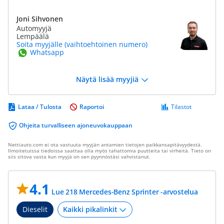
Joni Sihvonen
Automyyjä
Lempäälä
Soita myyjälle (vaihtoehtoinen numero)
Whatsapp
Näytä lisää myyjiä
Lataa / Tulosta
Raportoi
Tilastot
Ohjeita turvalliseen ajoneuvokauppaan
Nettiauto.com ei ota vastuuta myyjän antamien tietojen paikkansapitävyydestä.
Ilmoitetuissa tiedoissa saattaa olla myös tahattomia puutteita tai virheitä. Tieto on
siis sitova vasta kun myyjä on sen pyynnöstäsi vahvistanut.
4.1
Lue 218 Mercedes-Benz Sprinter -arvostelua
Dieselit