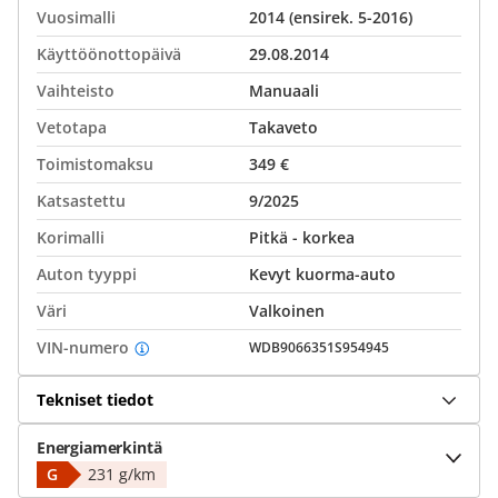
Vuosimalli
2014 (ensirek. 5-2016)
Käyttöönottopäivä
29.08.2014
Vaihteisto
Manuaali
Vetotapa
Takaveto
Toimistomaksu
349 €
Katsastettu
9/2025
Korimalli
Pitkä - korkea
Auton tyyppi
Kevyt kuorma-auto
Väri
Valkoinen
VIN-numero
WDB9066351S954945
Tekniset tiedot
Energiamerkintä
G
231 g/km