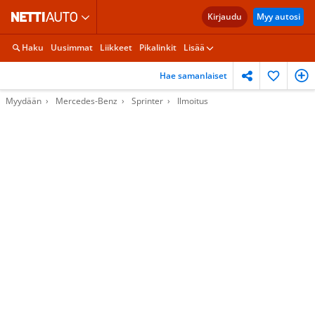
Kirjaudu
Myy autosi
Haku
Uusimmat
Liikkeet
Pikalinkit
Lisää
Hae samanlaiset
Myydään
Mercedes-Benz
Sprinter
Ilmoitus