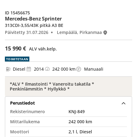
ID 15456675
Mercedes-Benz Sprinter
313CDI-3,55/43K pitkä A3 BE
Päivitetty 31.07.2026
Lempäälä, Pirkanmaa
15 990 €
ALV väh.kelp.
TOIMITETAAN
Diesel
2014
242 000 km
Manuaali
*ALV * Ilmastointi * Vaneroitu takatila *
Penkinlämmitin * Hyllykkö *
Perustiedot
Rekisterinumero
KNJ-849
Mittarilukema
242 000 km
Moottori
2,1 l, Diesel