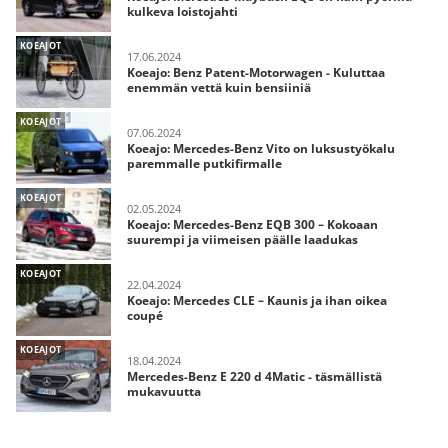
kulkeva loistojahti
KOEAJOT
17.06.2024
Koeajo: Benz Patent-Motorwagen - Kuluttaa
enemmän vettä kuin bensiiniä
KOEAJOT
07.06.2024
Koeajo: Mercedes-Benz Vito on luksustyökalu
paremmalle putkifirmalle
KOEAJOT
02.05.2024
Koeajo: Mercedes-Benz EQB 300 – Kokoaan
suurempi ja viimeisen päälle laadukas
KOEAJOT
22.04.2024
Koeajo: Mercedes CLE – Kaunis ja ihan oikea
coupé
KOEAJOT
18.04.2024
Mercedes-Benz E 220 d 4Matic - täsmällistä
mukavuutta