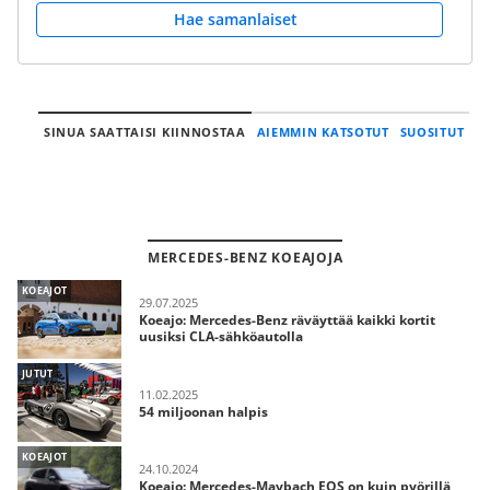
Hae samanlaiset
SINUA SAATTAISI KIINNOSTAA
AIEMMIN KATSOTUT
SUOSITUT
MERCEDES-BENZ KOEAJOJA
KOEAJOT
29.07.2025
Koeajo: Mercedes-Benz räväyttää kaikki kortit
uusiksi CLA-sähköautolla
JUTUT
11.02.2025
54 miljoonan halpis
KOEAJOT
24.10.2024
Koeajo: Mercedes-Maybach EQS on kuin pyörillä