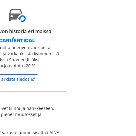
on historia eri maissa
edot ajoneuvon vaurioista,
tä ja varkauksista kymmenissä
ssa Suomen lisäksi.
arjoushinta -20 %.
Tarkista tiedot
lvet kiinni ja hankkeeseen.
s pienet muutokset ja
GLK varustelumme sisältää AINA