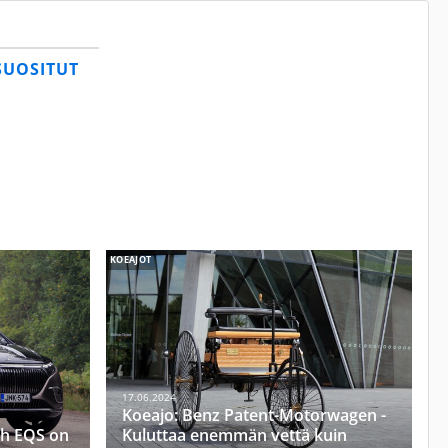
SUOSITUT
KOEAJOT
17.06.2024
Koeajo: Benz Patent-Motorwagen -
h EQS on
Kuluttaa enemmän vettä kuin