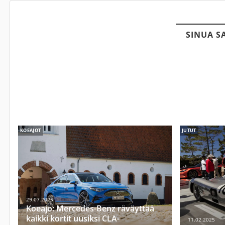
SINUA S
KOEAJOT
JUTUT
29.07.2025
Koeajo: Mercedes-Benz räväyttää
kaikki kortit uusiksi CLA-
11.02.2025