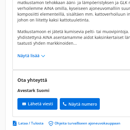
matkustamon tehokkaan ääni- ja lämpöeristyksen ja GL
verhoilemme AINA omilla, kyseiseen ajoneuvomalliin suunni
komposiitti elementeillä, sisältäen mm. kattoverhoiluun 
johon on liitetty kaksi kattotuuletinta.
Matkustamoon ei jätetä kumisevia pelti- tai muovipintoja.
yhdistettynä AINA asentamamme aidot kaksinkertaiset lä
taatusti yhden markkinoiden...
Näytä lisää
Ota yhteyttä
Avestark Suomi
Lähetä viesti
Näytä numero
Lataa / Tulosta
Ohjeita turvalliseen ajoneuvokauppaan