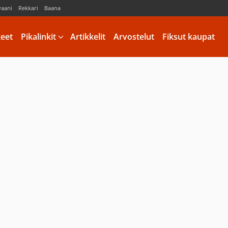
vaani
Rekkari
Baana
keet
Pikalinkit
Artikkelit
Arvostelut
Fiksut kaupat