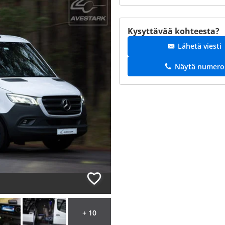
Kysyttävää kohteesta?
Lähetä viesti
Näytä numero
+ 10