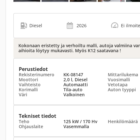
Diesel
2026
Ei ilmoit
Kokonaan eristetty ja verhoiltu malli, autoja valmiina v
aihioita löytyy mukavasti. Myös K12 saatavana !
Perustiedot
Rekisterinumero
KK-08147
Mittarilukema
Moottori
2,0 l, Diesel
Vuosimalli
Vaihteisto
Automaatti
Vetotapa
Korimalli
Tila-auto
Auton tyyppi
Väri
Valkoinen
Tekniset tiedot
Teho
125 kW / 170 Hv
Henkilömäärä
Ohjauslaite
Vasemmalla