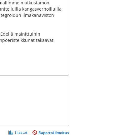
K mallimme matkustamon
telluilla kangasverhoilluilla
integroidun ilmakanaviston
 Edellä mainittuihin
mpöeristeikkunat takaavat
Tilastot
Raportoi ilmoitus