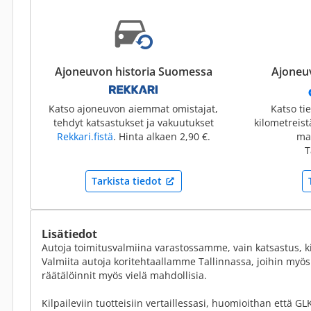
Ajoneuvon historia Suomessa
Ajoneuv
Katso ajoneuvon aiemmat omistajat,
Katso ti
tehdyt katsastukset ja vakuutukset
kilometreis
Rekkari.fistä
. Hinta alkaen 2,90 €.
mai
T
Tarkista tiedot
Lisätiedot
Autoja toimitusvalmiina varastossamme, vain katsastus, ki
Valmiita autoja koritehtaallamme Tallinnassa, joihin myö
räätälöinnit myös vielä mahdollisia.
Kilpaileviin tuotteisiin vertaillessasi, huomioithan että 