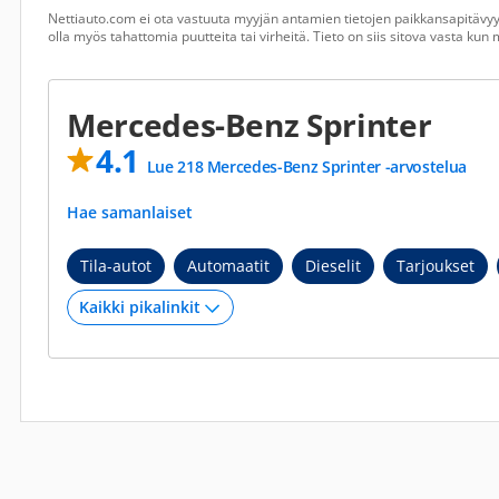
Nettiauto.com ei ota vastuuta myyjän antamien tietojen paikkansapitävyyd
olla myös tahattomia puutteita tai virheitä. Tieto on siis sitova vasta ku
Mercedes-Benz Sprinter
4.1
Lue 218 Mercedes-Benz Sprinter -arvostelua
Hae samanlaiset
Tila-autot
Automaatit
Dieselit
Tarjoukset