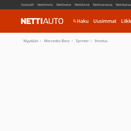
Autotalli
Nettimoto
Nettivene
Nettikone
Nettivaraosa
Nettikara
Haku
Uusimmat
Liik
Myydään
Mercedes-Benz
Sprinter
Ilmoitus