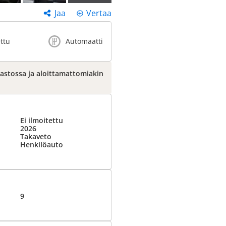
Jaa
Vertaa
ettu
Automaatti
arastossa ja aloittamattomiakin
Ei ilmoitettu
2026
Takaveto
Henkilöauto
9