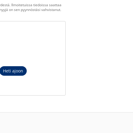
estä. Ilmoitetuissa tiedoissa saattaa
n myyjä on sen pyynnöstäsi vahvistanut.
Heti ajoon