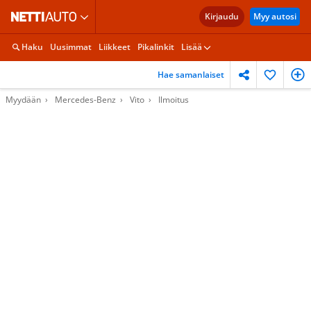
Kirjaudu
Myy autosi
Haku
Uusimmat
Liikkeet
Pikalinkit
Lisää
Hae samanlaiset
Myydään
Mercedes-Benz
Vito
Ilmoitus