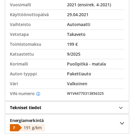
Vuosimalli
2021 (ensirek. 4-2021)
Käyttöönottopäivä
29.04.2021
Vaihteisto
Automaatti
Vetotapa
Takaveto
Toimistomaksu
199 €
Katsastettu
9/2025
Korimalli
Puolipitkä - matala
Auton tyyppi
Pakettiauto
Väri
Valkoinen
VIN-numero
W1V44770313856325
Tekniset tiedot
Energiamerkintä
F
191 g/km