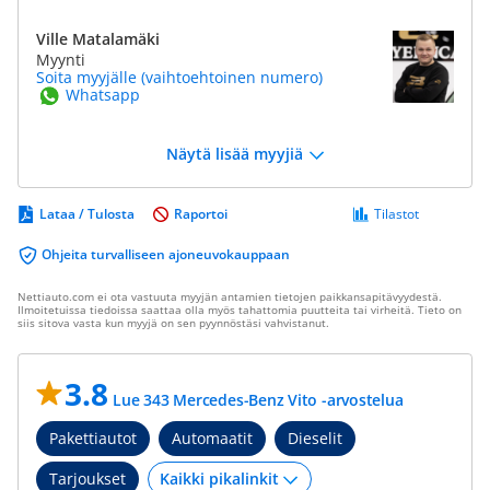
Ville Matalamäki
Myynti
Soita myyjälle (vaihtoehtoinen numero)
Whatsapp
Näytä lisää myyjiä
Lataa / Tulosta
Raportoi
Tilastot
Ohjeita turvalliseen ajoneuvokauppaan
Nettiauto.com ei ota vastuuta myyjän antamien tietojen paikkansapitävyydestä.
Ilmoitetuissa tiedoissa saattaa olla myös tahattomia puutteita tai virheitä. Tieto on
siis sitova vasta kun myyjä on sen pyynnöstäsi vahvistanut.
3.8
Lue 343 Mercedes-Benz Vito -arvostelua
Pakettiautot
Automaatit
Dieselit
Tarjoukset