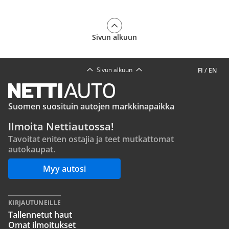
Sivun alkuun
Sivun alkuun
FI
/
EN
Suomen suosituin autojen markkinapaikka
Ilmoita Nettiautossa!
Tavoitat eniten ostajia ja teet mutkattomat
autokaupat.
Myy autosi
KIRJAUTUNEILLE
Tallennetut haut
Omat ilmoitukset