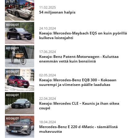
JUTUT
11.02.2025
54 miljoonan halpis
KOEAJOT
24.10.2024
Koeajo: Mercedes-Maybach EQS on kuin pyörillä
kulkeva loistojahti
KOEAJOT
17.06.2024
Koeajo: Benz Patent-Motorwagen - Kuluttaa
enemmän vettä kuin bensiiniä
KOEAJOT
02.05.2024
Koeajo: Mercedes-Benz EQB 300 – Kokoaan
suurempi ja viimeisen päälle laadukas
KOEAJOT
22.04.2024
Koeajo: Mercedes CLE – Kaunis ja ihan oikea
coupé
KOEAJOT
18.04.2024
Mercedes-Benz E 220 d 4Matic - täsmällistä
mukavuutta