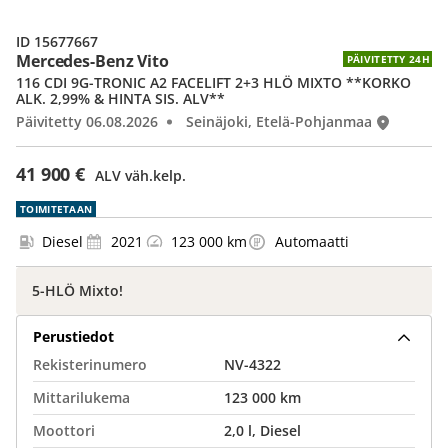
ID 15677667
Mercedes-Benz Vito
PÄIVITETTY 24H
116 CDI 9G-TRONIC A2 FACELIFT 2+3 HLÖ MIXTO **KORKO
ALK. 2,99% & HINTA SIS. ALV**
Päivitetty 06.08.2026
Seinäjoki, Etelä-Pohjanmaa
41 900 €
ALV väh.kelp.
TOIMITETAAN
Diesel
2021
123 000 km
Automaatti
5-HLÖ Mixto!
Perustiedot
Rekisterinumero
NV-4322
Mittarilukema
123 000 km
Moottori
2,0 l, Diesel