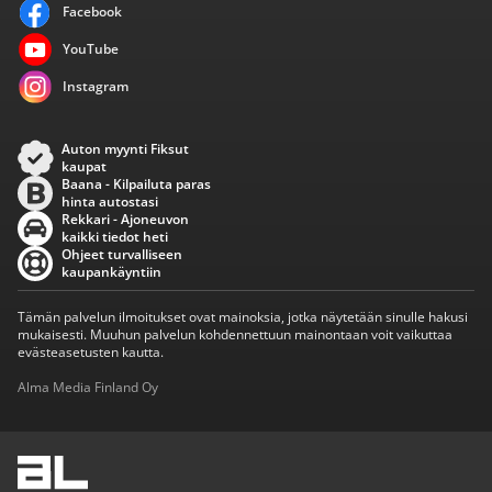
Facebook
YouTube
Instagram
Auton myynti Fiksut
kaupat
Baana - Kilpailuta paras
hinta autostasi
Rekkari - Ajoneuvon
kaikki tiedot heti
Ohjeet turvalliseen
kaupankäyntiin
Tämän palvelun ilmoitukset ovat mainoksia, jotka näytetään sinulle hakusi
mukaisesti. Muuhun palvelun kohdennettuun mainontaan voit vaikuttaa
evästeasetusten kautta.
Alma Media Finland Oy