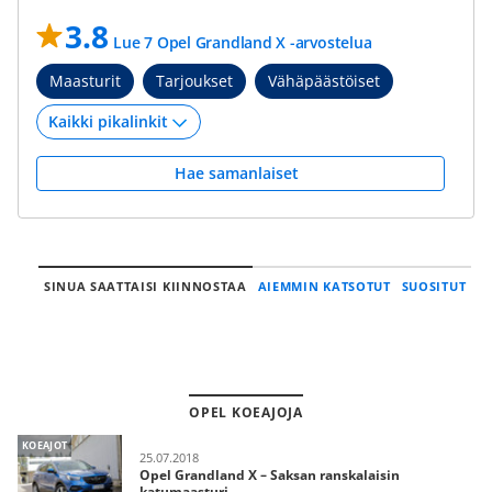
3.8
Lue 7 Opel Grandland X -arvostelua
Maasturit
Tarjoukset
Vähäpäästöiset
Hae samanlaiset
SINUA SAATTAISI KIINNOSTAA
AIEMMIN KATSOTUT
SUOSITUT
OPEL KOEAJOJA
KOEAJOT
25.07.2018
Opel Grandland X – Saksan ranskalaisin
katumaasturi