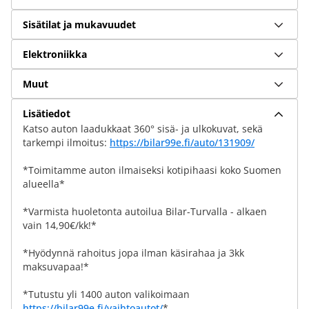
Sisätilat ja mukavuudet
Elektroniikka
Muut
Lisätiedot
Katso auton laadukkaat 360° sisä- ja ulkokuvat, sekä
tarkempi ilmoitus:
https://bilar99e.fi/auto/131909/
*Toimitamme auton ilmaiseksi kotipihaasi koko Suomen
alueella*
*Varmista huoletonta autoilua Bilar-Turvalla - alkaen
vain 14,90€/kk!*
*Hyödynnä rahoitus jopa ilman käsirahaa ja 3kk
maksuvapaa!*
*Tutustu yli 1400 auton valikoimaan
https://bilar99e.fi/vaihtoautot/
*