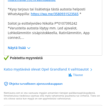
*Kysy tarjous tai lisätietoja tästä autosta helposti
WhatsAppilla:
https://wa.me/3580931523565
*
Soitot ja esittelyvideo Nikolta P*0107395242
*Varusteita autosta löytyy mm. Led ajovalot,
Lohkolämmitin sisäpistokkeella, Ratinlämmitin, App
connect,...
Näytä lisää
Poistettu myynnistä
Katso myytävävä olevat Opel Grandland X vaihtoautot
Tilastot
Ohjeita turvalliseen ajoneuvokauppaan
Nettiauto.com ei ota vastuuta myyjän antamien tietojen paikkansapitävyydestä.
Ilmoitetuissa tiedoissa saattaa olla myös tahattomia puutteita tai virheitä. Tieto on
siis sitova vasta kun myyjä on sen pyynnöstäsi vahvistanut.