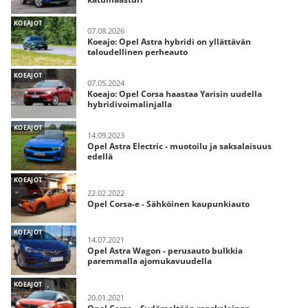
KOEAJOT
07.08.2026
Koeajo: Opel Astra hybridi on yllättävän
taloudellinen perheauto
KOEAJOT
07.05.2024
Koeajo: Opel Corsa haastaa Yarisin uudella
hybridivoimalinjalla
KOEAJOT
14.09.2023
Opel Astra Electric - muotoilu ja saksalaisuus
edellä
KOEAJOT
22.02.2022
Opel Corsa-e - Sähköinen kaupunkiauto
KOEAJOT
14.07.2021
Opel Astra Wagon - perusauto bulkkia
paremmalla ajomukavuudella
KOEAJOT
20.01.2021