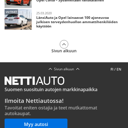
Opel Corsa – Sydämeltään ranskalainen
UUTISET
25.03.2020
LänsiAuto ja Opel lainaavat 100 ajoneuvoa
julkisen terveydenhuollon ammattihenkilöiden
käyttöön
Sivun alkuun
Sivun alkuun
FI
/
EN
Suomen suosituin autojen markkinapaikka
Ilmoita Nettiautossa!
Tavoitat eniten ostajia ja teet mutkattomat
autokaupat.
Myy autosi