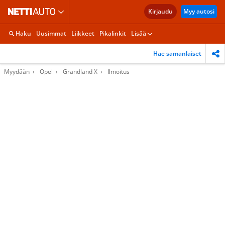
Kirjaudu
Myy autosi
Haku
Uusimmat
Liikkeet
Pikalinkit
Lisää
Hae samanlaiset
Myydään
Opel
Grandland X
Ilmoitus