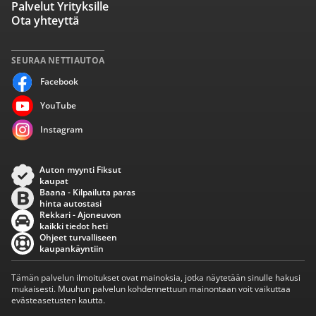
Palvelut Yrityksille
Ota yhteyttä
SEURAA NETTIAUTOA
Facebook
YouTube
Instagram
Auton myynti Fiksut
kaupat
Baana - Kilpailuta paras
hinta autostasi
Rekkari - Ajoneuvon
kaikki tiedot heti
Ohjeet turvalliseen
kaupankäyntiin
Tämän palvelun ilmoitukset ovat mainoksia, jotka näytetään sinulle hakusi
mukaisesti. Muuhun palvelun kohdennettuun mainontaan voit vaikuttaa
evästeasetusten kautta.