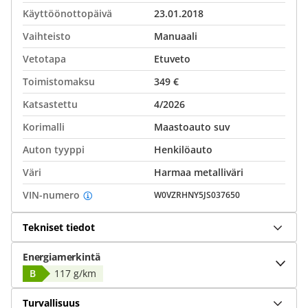
Käyttöönottopäivä
23.01.2018
Vaihteisto
Manuaali
Vetotapa
Etuveto
Toimistomaksu
349 €
Katsastettu
4/2026
Korimalli
Maastoauto suv
Auton tyyppi
Henkilöauto
Väri
Harmaa metalliväri
VIN-numero
W0VZRHNY5JS037650
Tekniset tiedot
Energiamerkintä
B
117 g/km
Turvallisuus