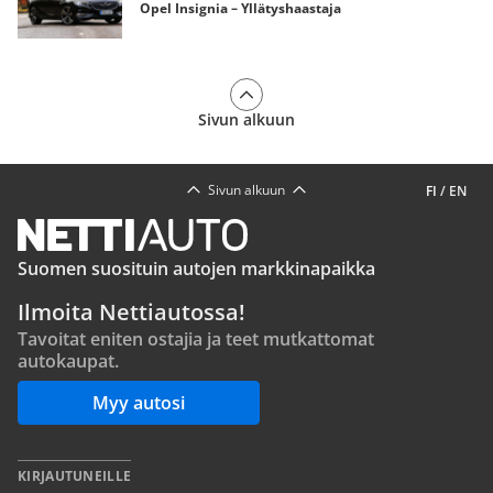
Opel Insignia – Yllätyshaastaja
Sivun alkuun
Sivun alkuun
FI
/
EN
Suomen suosituin autojen markkinapaikka
Ilmoita Nettiautossa!
Tavoitat eniten ostajia ja teet mutkattomat
autokaupat.
Myy autosi
KIRJAUTUNEILLE