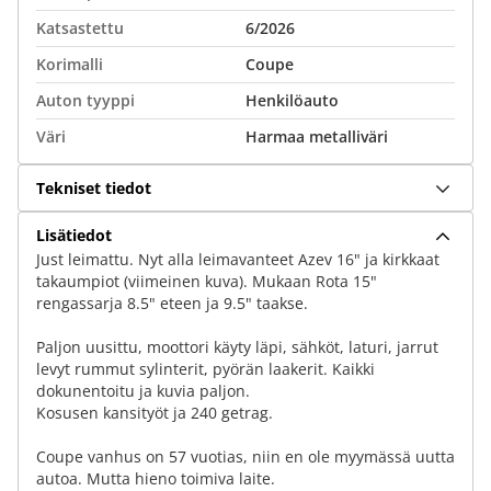
Katsastettu
6/2026
Korimalli
Coupe
Auton tyyppi
Henkilöauto
Väri
Harmaa metalliväri
Tekniset tiedot
Lisätiedot
Just leimattu. Nyt alla leimavanteet Azev 16" ja kirkkaat
takaumpiot (viimeinen kuva). Mukaan Rota 15"
rengassarja 8.5" eteen ja 9.5" taakse.
Paljon uusittu, moottori käyty läpi, sähköt, laturi, jarrut
levyt rummut sylinterit, pyörän laakerit. Kaikki
dokunentoitu ja kuvia paljon.
Kosusen kansityöt ja 240 getrag.
Coupe vanhus on 57 vuotias, niin en ole myymässä uutta
autoa. Mutta hieno toimiva laite.