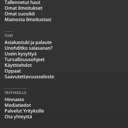
Tallennetut haut
Omat ilmoitukset
Omat suosikit
Mainosta ilmoitustasi
TUKI
Asiakastuki ja palaute
Unohditko salasanan?
Usein kysyttyä
Turvallisuusohjeet
Käyttöehdot
Oppaat
Saavutettavuusseloste
YRITYKSILLE
Hinnasto
Mediatiedot
Palvelut Yrityksille
Ota yhteyttä