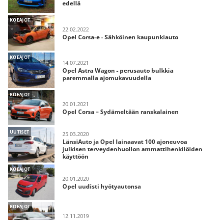
edellä
KOEAJOT
22.02.2022
Opel Corsa-e - Sähköinen kaupunkiauto
KOEAJOT
14.07.2021
Opel Astra Wagon - perusauto bulkkia
paremmalla ajomukavuudella
KOEAJOT
20.01.2021
Opel Corsa – Sydämeltään ranskalainen
UUTISET
25.03.2020
LänsiAuto ja Opel lainaavat 100 ajoneuvoa
julkisen terveydenhuollon ammattihenkilöiden
käyttöön
KOEAJOT
20.01.2020
Opel uudisti hyötyautonsa
KOEAJOT
12.11.2019