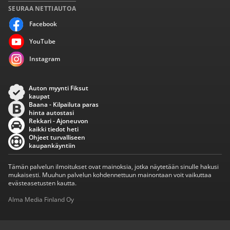
SEURAA NETTIAUTOA
Facebook
YouTube
Instagram
Auton myynti Fiksut
kaupat
Baana - Kilpailuta paras
hinta autostasi
Rekkari - Ajoneuvon
kaikki tiedot heti
Ohjeet turvalliseen
kaupankäyntiin
Tämän palvelun ilmoitukset ovat mainoksia, jotka näytetään sinulle hakusi
mukaisesti. Muuhun palvelun kohdennettuun mainontaan voit vaikuttaa
evästeasetusten kautta.
Alma Media Finland Oy