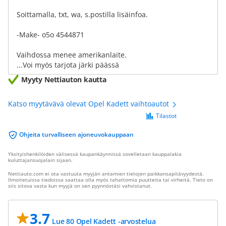
Soittamalla, txt, wa, s.postilla lisäinfoa.
-Make- o5o 4544871
Vaihdossa menee amerikanlaite.
...Voi myös tarjota järki päässä
Myyty Nettiauton kautta
Katso myytävävä olevat Opel Kadett vaihtoautot
Tilastot
Ohjeita turvalliseen ajoneuvokauppaan
Yksityishenkilöiden välisessä kaupankäynnissä sovelletaan kauppalakia
kuluttajansuojalain sijaan.
Nettiauto.com ei ota vastuuta myyjän antamien tietojen paikkansapitävyydestä.
Ilmoitetuissa tiedoissa saattaa olla myös tahattomia puutteita tai virheitä. Tieto on
siis sitova vasta kun myyjä on sen pyynnöstäsi vahvistanut.
3.7
Lue 80 Opel Kadett -arvostelua