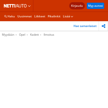
Kirjaudu
Myy autosi
Haku
Uusimmat
Liikkeet
Pikalinkit
Lisää
Hae samanlaiset
Myydään
Opel
Kadett
Ilmoitus