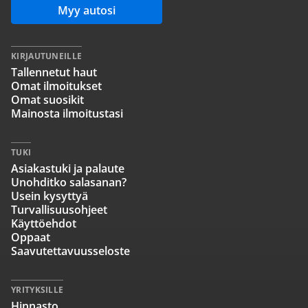
Myy autosi
KIRJAUTUNEILLE
Tallennetut haut
Omat ilmoitukset
Omat suosikit
Mainosta ilmoitustasi
TUKI
Asiakastuki ja palaute
Unohditko salasanan?
Usein kysyttyä
Turvallisuusohjeet
Käyttöehdot
Oppaat
Saavutettavuusseloste
YRITYKSILLE
Hinnasto