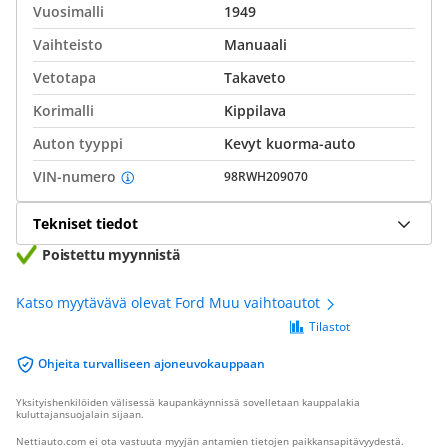
Vuosimalli
1949
Vaihteisto
Manuaali
Vetotapa
Takaveto
Korimalli
Kippilava
Auton tyyppi
Kevyt kuorma-auto
VIN-numero
98RWH209070
Tekniset tiedot
Poistettu myynnistä
Katso myytävävä olevat Ford Muu vaihtoautot
Tilastot
Ohjeita turvalliseen ajoneuvokauppaan
Yksityishenkilöiden välisessä kaupankäynnissä sovelletaan kauppalakia
kuluttajansuojalain sijaan.
Nettiauto.com ei ota vastuuta myyjän antamien tietojen paikkansapitävyydestä.