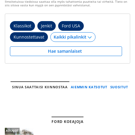
Ilmoitetuissa tiedoissa saattaa olla myös tahattomia puutteita tai virheitä. Tieto on
siis sitova vasta kun myyjä on sen pyynnöstäsi vahvistanut.
Klassikot
Jenkit
Ford USA
Kunnostettavat
Hae samanlaiset
SINUA SAATTAISI KIINNOSTAA
AIEMMIN KATSOTUT
SUOSITUT
FORD KOEAJOJA
KOEAJOT