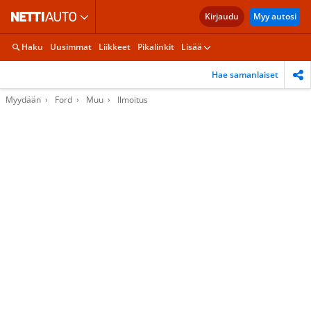
Kirjaudu
Myy autosi
Haku
Uusimmat
Liikkeet
Pikalinkit
Lisää
Hae samanlaiset
Myydään
Ford
Muu
Ilmoitus