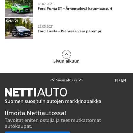
18.07.2021
Ford Puma ST – Ärhentelevä katumaasturi
KOEAJOT
25.05.2021
Ford Fiesta – Pienessä vara parempi
Sivun alkuun
Sivun alkuun
FI
/
EN
Suomen suosituin autojen markkinapaikka
Ilmoita Nettiautossa!
Tavoitat eniten ostajia ja teet mutkattomat
autokaupat.