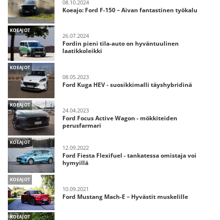
08.10.2024
Koeajo: Ford F-150 – Aivan fantastinen työkalu
KOEAJOT
26.07.2024
Fordin pieni tila-auto on hyväntuulinen
laatikkoleikki
KOEAJOT
08.05.2023
Ford Kuga HEV - suosikkimalli täyshybridinä
KOEAJOT
24.04.2023
Ford Focus Active Wagon - mökkiteiden
perusfarmari
KOEAJOT
12.09.2022
Ford Fiesta Flexifuel - tankatessa omistaja voi
hymyillä
KOEAJOT
10.09.2021
Ford Mustang Mach-E – Hyvästit muskelille
KOEAJOT