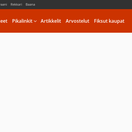
vaani
Rekkari
Baana
keet
Pikalinkit
Artikkelit
Arvostelut
Fiksut kaupat