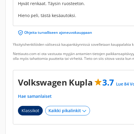
Hyvät renkaat. Täysin ruosteeton.
Hieno peli, tästä kesäautoksi.
Ohjeita turvalliseen ajoneuvokauppaan
Yksityishenkilöiden välisessä kaupankäynnissä sovelletaan kauppalakia ku
Nettiauto.com ei ota vastuuta myyjän antamien tietojen paikkansapitävyyd
olla myös tahattomia puutteita tai virheitä. Tieto on siis sitova vasta ku
Volkswagen Kupla
3.7
Lue 84 V
Hae samanlaiset
Klassikot