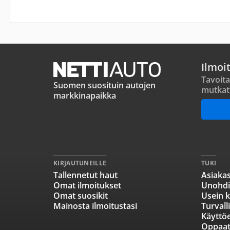
Ilmoi
Tavoita
Suomen suosituin autojen
mutkat
markkinapaikka
KIRJAUTUNEILLE
TUKI
Tallennetut haut
Asiakas
Omat ilmoitukset
Unohdi
Omat suosikit
Usein k
Mainosta ilmoitustasi
Turvall
Käyttö
Oppaa