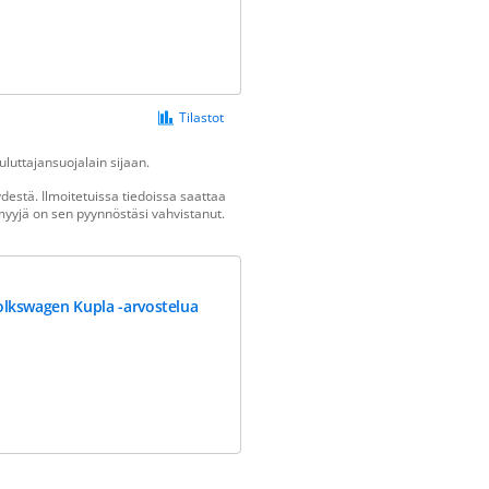
Tilastot
luttajansuojalain sijaan.
estä. Ilmoitetuissa tiedoissa saattaa
n myyjä on sen pyynnöstäsi vahvistanut.
olkswagen Kupla -arvostelua