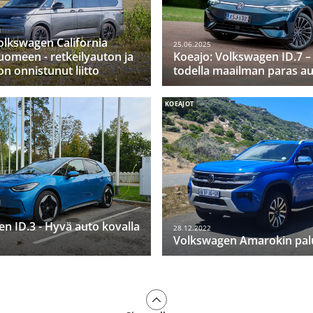
olkswagen California
25.06.2025
uomeen - retkeilyauton ja
Koeajo: Volkswagen ID.7 
n onnistunut liitto
todella maailman paras au
KOEAJOT
n ID.3 - Hyvä auto kovalla
28.12.2022
Volkswagen Amarokin pal