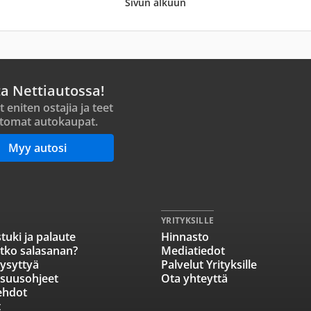
Sivun alkuun
ta Nettiautossa!
t eniten ostajia ja teet
tomat autokaupat.
Myy autosi
YRITYKSILLE
tuki ja palaute
Hinnasto
tko salasanan?
Mediatiedot
ysyttyä
Palvelut Yrityksille
isuusohjeet
Ota yhteyttä
ehdot
t