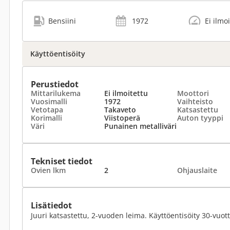
Bensiini
1972
Ei ilmo
Käyttöentisöity
Perustiedot
Mittarilukema
Ei ilmoitettu
Moottori
Vuosimalli
1972
Vaihteisto
Vetotapa
Takaveto
Katsastettu
Korimalli
Viistoperä
Auton tyyppi
Väri
Punainen metalliväri
Tekniset tiedot
Ovien lkm
2
Ohjauslaite
Lisätiedot
Juuri katsastettu, 2-vuoden leima. Käyttöentisöity 30-vuott