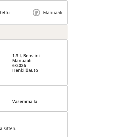
itettu
Manuaali
1,3 l, Bensiini
Manuaali
6/2026
Henkilöauto
Vasemmalla
a sitten.