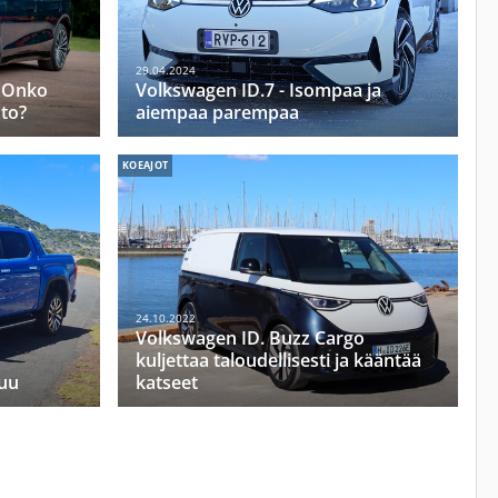
29.04.2024
– Onko
Volkswagen ID.7 - Isompaa ja
to?
aiempaa parempaa
KOEAJOT
24.10.2022
Volkswagen ID. Buzz Cargo
kuljettaa taloudellisesti ja kääntää
uu
katseet