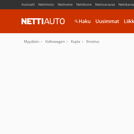
Autotalli
Nettimoto
Nettivene
Nettikone
Nettivaraosa
Nettikara
Haku
Uusimmat
Liik
Myydään
Volkswagen
Kupla
Ilmoitus