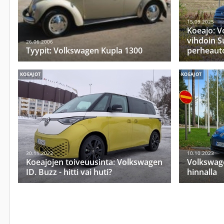
15.09.2025
Koeajo: V
vihdoin S
26.06.2006
Tyypit: Volkswagen Kupla 1300
perheauto
KOEAJOT
KOEAJOT
30.11.2023
10.10.2023
Koeajojen toiveuusinta: Volkswagen
Volkswage
ID. Buzz - hitti vai huti?
hinnalla