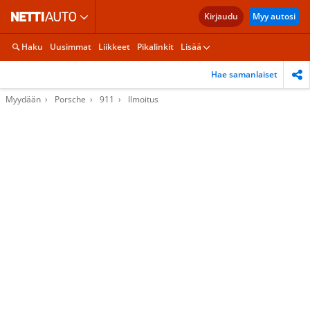
Kirjaudu
Myy autosi
Haku
Uusimmat
Liikkeet
Pikalinkit
Lisää
Hae samanlaiset
Myydään
Porsche
911
Ilmoitus