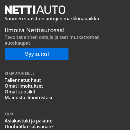
Suomen suosituin autojen markkinapaikka
Ilmoita Nettiautossa!
Tavoitat eniten ostajia ja teet mutkattomat
autokaupat.
Myy autosi
KIRJAUTUNEILLE
Tallennetut haut
Omat ilmoitukset
Omat suosikit
Mainosta ilmoitustasi
TUKI
Asiakastuki ja palaute
Unohditko salasanan?