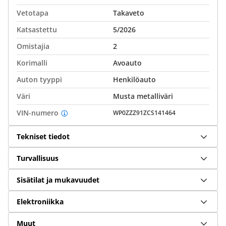
Vetotapa
Takaveto
Katsastettu
5/2026
Omistajia
2
Korimalli
Avoauto
Auton tyyppi
Henkilöauto
Väri
Musta metalliväri
VIN-numero
WP0ZZZ91ZCS141464
Tekniset tiedot
Turvallisuus
Sisätilat ja mukavuudet
Elektroniikka
Muut