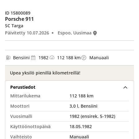
ID 15800089
Porsche 911
SC Targa
Päivitetty 10.07.2026
Espoo, Uusimaa
Bensiini
1982
112 188 km
Manuaali
Upea yksilö pienillä kilometreillä!
Perustiedot
Mittarilukema
112 188 km
Moottori
3,0 l, Bensiini
Vuosimalli
1982 (ensirek. 5-1982)
Käyttöönottopäivä
18.05.1982
Vaihteisto
Manuaali