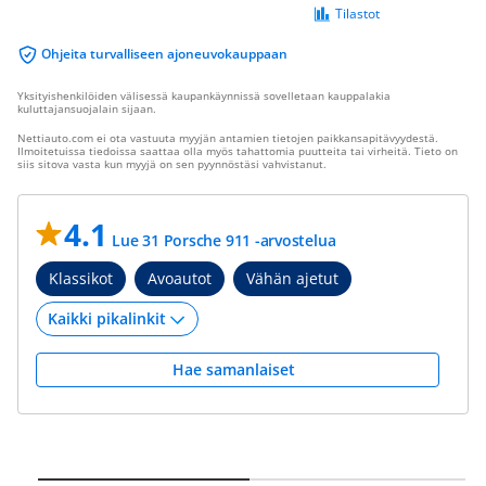
Tilastot
Ohjeita turvalliseen ajoneuvokauppaan
Yksityishenkilöiden välisessä kaupankäynnissä sovelletaan kauppalakia
kuluttajansuojalain sijaan.
Nettiauto.com ei ota vastuuta myyjän antamien tietojen paikkansapitävyydestä.
Ilmoitetuissa tiedoissa saattaa olla myös tahattomia puutteita tai virheitä. Tieto on
siis sitova vasta kun myyjä on sen pyynnöstäsi vahvistanut.
4.1
Lue 31 Porsche 911 -arvostelua
Klassikot
Avoautot
Vähän ajetut
Hae samanlaiset