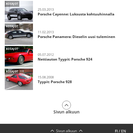
KOEAJOT
25.03.2013
Porsche Cayenne: Luksusta kohtuuhinnalla
KOEAJOT
11.02.2013
Porsche Panamera: Dieselin uusi tuleminen
KOEAJOT
05.07.2012
Nettiauton Tyypit: Porsche 924
KOEAJOT
15.08.2008
Tyypit: Porsche 928
Sivun alkuun
Sivun alkuun
FI
/
EN