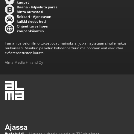
kaupat
Baana - Kilpailuta paras
hinta autostasi
Rekkari - Ajoneuvon
kaikki tiedot heti
Ohjeet turvalliseen
kaupankäyntiin
Tämän palvelun ilmoitukset ovat mainoksia, jotka näytetään sinulle hakusi
mukaisesti. Muuhun palvelun kohdennettuun mainontaan voit vaikuttaa
evästeasetusten kautta.
Alma Media Finland Oy