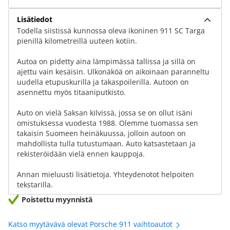
Lisätiedot
Todella siistissä kunnossa oleva ikoninen 911 SC Targa
pienillä kilometreillä uuteen kotiin.
Autoa on pidetty aina lämpimässä tallissa ja sillä on
ajettu vain kesäisin. Ulkonäköä on aikoinaan paranneltu
uudella etupuskurilla ja takaspoilerilla. Autoon on
asennettu myös titaaniputkisto.
Auto on vielä Saksan kilvissä, jossa se on ollut isäni
omistuksessa vuodesta 1988. Olemme tuomassa sen
takaisin Suomeen heinäkuussa, jolloin autoon on
mahdollista tulla tutustumaan. Auto katsastetaan ja
rekisteröidään vielä ennen kauppoja.
Annan mieluusti lisätietoja. Yhteydenotot helpoiten
tekstarilla.
Poistettu myynnistä
Katso myytävävä olevat Porsche 911 vaihtoautot