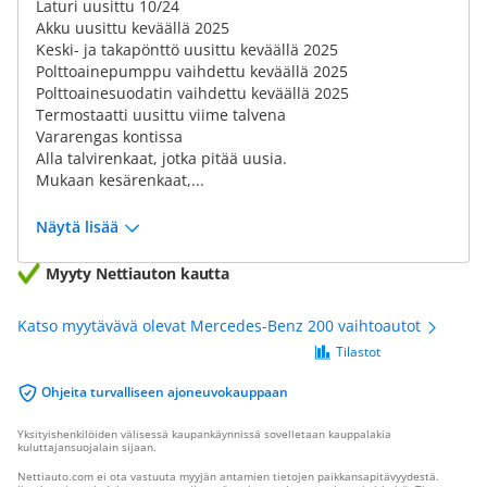
Laturi uusittu 10/24
Akku uusittu keväällä 2025
Keski- ja takapönttö uusittu keväällä 2025
Polttoainepumppu vaihdettu keväällä 2025
Polttoainesuodatin vaihdettu keväällä 2025
Termostaatti uusittu viime talvena
Vararengas kontissa
Alla talvirenkaat, jotka pitää uusia.
Mukaan kesärenkaat,...
Näytä lisää
Myyty Nettiauton kautta
Katso myytävävä olevat Mercedes-Benz 200 vaihtoautot
Tilastot
Ohjeita turvalliseen ajoneuvokauppaan
Yksityishenkilöiden välisessä kaupankäynnissä sovelletaan kauppalakia
kuluttajansuojalain sijaan.
Nettiauto.com ei ota vastuuta myyjän antamien tietojen paikkansapitävyydestä.