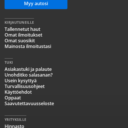
Myy autosi
KIRJAUTUNEILLE
Tallennetut haut
Omat ilmoitukset
Omat suosikit
Mainosta ilmoitustasi
TUKI
Asiakastuki ja palaute
Unohditko salasanan?
Usein kysyttyä
Turvallisuusohjeet
Käyttöehdot
Oppaat
Saavutettavuusseloste
YRITYKSILLE
Hinnasto