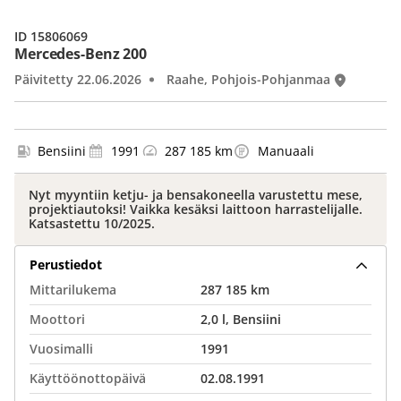
ID 15806069
Mercedes-Benz 200
Päivitetty 22.06.2026
Raahe, Pohjois-Pohjanmaa
Bensiini
1991
287 185 km
Manuaali
Nyt myyntiin ketju- ja bensakoneella varustettu mese,
projektiautoksi! Vaikka kesäksi laittoon harrastelijalle.
Katsastettu 10/2025.
Perustiedot
Mittarilukema
287 185 km
Moottori
2,0 l, Bensiini
Vuosimalli
1991
Käyttöönottopäivä
02.08.1991