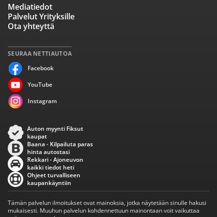
Mediatiedot
Palvelut Yrityksille
Ota yhteyttä
SEURAA NETTIAUTOA
Facebook
YouTube
Instagram
Auton myynti Fiksut
kaupat
Baana - Kilpailuta paras
hinta autostasi
Rekkari - Ajoneuvon
kaikki tiedot heti
Ohjeet turvalliseen
kaupankäyntiin
Tämän palvelun ilmoitukset ovat mainoksia, jotka näytetään sinulle hakusi
mukaisesti. Muuhun palvelun kohdennettuun mainontaan voit vaikuttaa