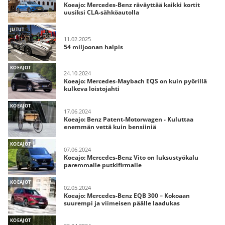
Koeajo: Mercedes-Benz räväyttää kaikki kortit
uusiksi CLA-sähköautolla
JUTUT
11.02.2025
54 miljoonan halpis
KOEAJOT
24.10.2024
Koeajo: Mercedes-Maybach EQS on kuin pyörillä
kulkeva loistojahti
KOEAJOT
17.06.2024
Koeajo: Benz Patent-Motorwagen - Kuluttaa
enemmän vettä kuin bensiiniä
KOEAJOT
07.06.2024
Koeajo: Mercedes-Benz Vito on luksustyökalu
paremmalle putkifirmalle
KOEAJOT
02.05.2024
Koeajo: Mercedes-Benz EQB 300 – Kokoaan
suurempi ja viimeisen päälle laadukas
KOEAJOT