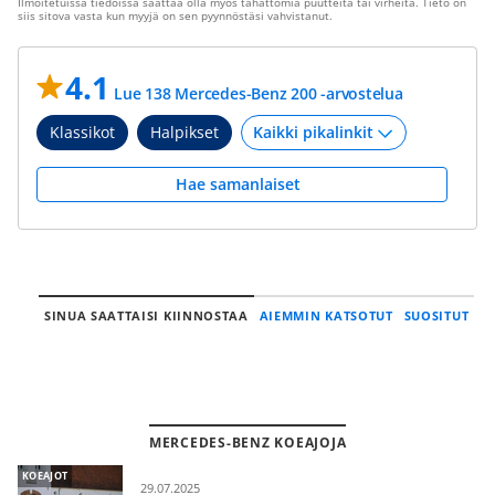
Ilmoitetuissa tiedoissa saattaa olla myös tahattomia puutteita tai virheitä. Tieto on
siis sitova vasta kun myyjä on sen pyynnöstäsi vahvistanut.
4.1
Lue 138 Mercedes-Benz 200 -arvostelua
Klassikot
Halpikset
Hae samanlaiset
SINUA SAATTAISI KIINNOSTAA
AIEMMIN KATSOTUT
SUOSITUT
MERCEDES-BENZ KOEAJOJA
KOEAJOT
29.07.2025