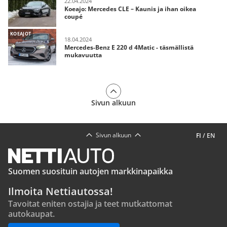
22.04.2024
Koeajo: Mercedes CLE – Kaunis ja ihan oikea
coupé
KOEAJOT
18.04.2024
Mercedes-Benz E 220 d 4Matic - täsmällistä
mukavuutta
Sivun alkuun
Sivun alkuun
FI
/
EN
Suomen suosituin autojen markkinapaikka
Ilmoita Nettiautossa!
Tavoitat eniten ostajia ja teet mutkattomat
autokaupat.