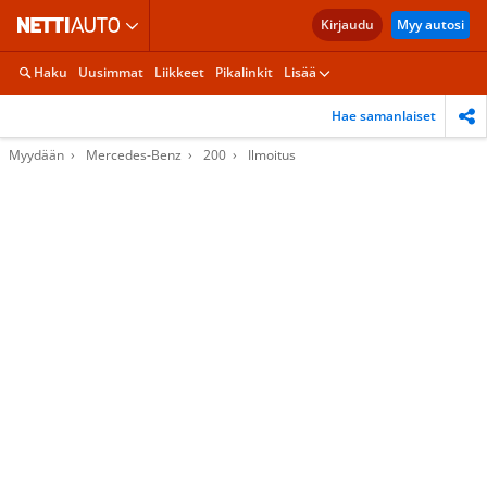
Kirjaudu
Myy autosi
Haku
Uusimmat
Liikkeet
Pikalinkit
Lisää
Hae samanlaiset
Myydään
Mercedes-Benz
200
Ilmoitus