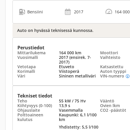
Bensiini
2017
164 000
Auto on hyvässä teknisessä kunnossa.
Perustiedot
Mittarilukema
164 000 km
Moottori
Vuosimalli
2017 (ensirek. 7-
Vaihteisto
2017)
Vetotapa
Etuveto
Katsastettu
Korimalli
Viistoperä
Auton tyyppi
Väri
Sininen metalliväri
VIN-numero
Tekniset tiedot
Teho
55 kW / 75 Hv
Vääntö
Kiihtyvyys (0-100)
13,9 s
Ovien lkm
Ohjauslaite
Vasemmalla
CO2 -päästöt
Polttoaineen
Kaupunki: 6,1 l/100
kulutus
km
Yhdistetty: 5,5 l/100