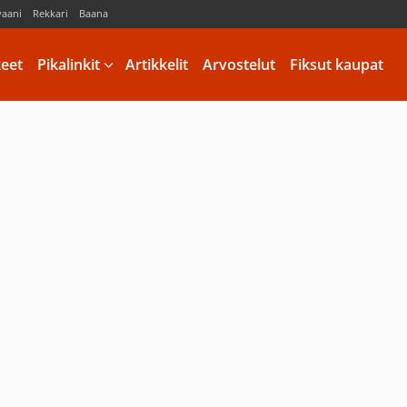
vaani
Rekkari
Baana
keet
Pikalinkit
Artikkelit
Arvostelut
Fiksut kaupat