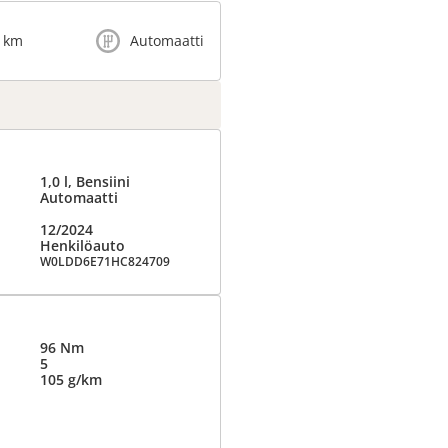
 km
Automaatti
1,0 l, Bensiini
Automaatti
12/2024
Henkilöauto
W0LDD6E71HC824709
96 Nm
5
105 g/km