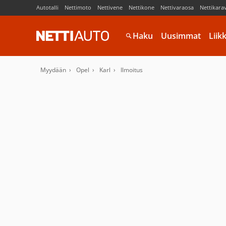
Autotalli
Nettimoto
Nettivene
Nettikone
Nettivaraosa
Nettikara
Haku
Uusimmat
Liik
Myydään
Opel
Karl
Ilmoitus