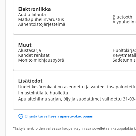
Elektroniikka
Audio-liitäntä
Bluetooth
Matkapuhelinvarustus
Älypuhelime
Äänentoistojärjestelmä
Muut
Alustasarja
Huoltokirja
Kahdet renkaat
Kevytmetall
Monitoimiohjauspyörä
Sadetunnis
Lisätiedot
Uudet kesärenkaat on asennettu ja vanteet tasapainotett
Ilmastointilaite huollettu.
Apulaitehihna sarjan, öljy ja suodattimet vaihdettu 31-0
Ohjeita turvalliseen ajoneuvokauppaan
Yksityishenkilöiden välisessä kaupankäynnissä sovelletaan kauppalakia ku