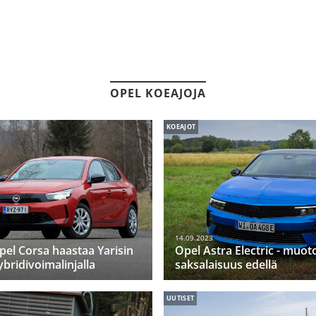
OPEL KOEAJOJA
KOEAJOT
14.09.2023
pel Corsa haastaa Yarisin
Opel Astra Electric - muoto
ybridivoimalinjalla
saksalaisuus edellä
UUTISET