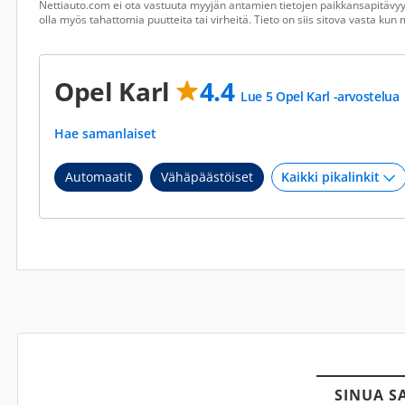
Nettiauto.com ei ota vastuuta myyjän antamien tietojen paikkansapitävyyd
olla myös tahattomia puutteita tai virheitä. Tieto on siis sitova vasta ku
Opel Karl
4.4
Lue 5 Opel Karl -arvostelua
Hae samanlaiset
Automaatit
Vähäpäästöiset
SINUA S