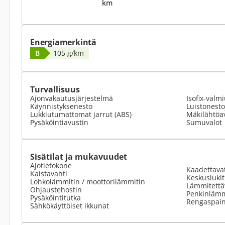
km
Energiamerkintä
B
105 g/km
Turvallisuus
Ajonvakautusjärjestelmä
Isofix-valm
Käynnistyksenesto
Luistonesto
Lukkiutumattomat jarrut (ABS)
Mäkilähtöa
Pysäköintiavustin
Sumuvalot
Sisätilat ja mukavuudet
Ajotietokone
Kaadettavat
Kaistavahti
Keskuslukit
Lohkolämmitin / moottorilämmitin
Lämmitettä
Ohjaustehostin
Penkinlämm
Pysäköintitutka
Rengaspain
Sähkökäyttöiset ikkunat