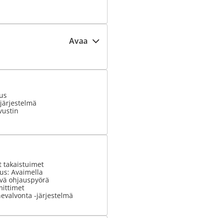
Avaa
ius
järjestelmä
vustin
 takaistuimet
us: Avaimella
vä ohjauspyörä
ittimet
evalvonta -järjestelmä