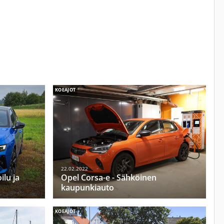
KOEAJOT
22.02.2022
ilu ja
Opel Corsa-e - Sähköinen
kaupunkiauto
KOEAJOT