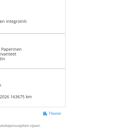
n integrointi
: Paperinen
ivanteet
tin
u.
3-2026 163675 km
Tilastot
luttajansuojalain sijaan.