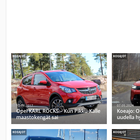
KOEAJOT
KOEAJOT
10.08.2017
07.05.2024
Opel KARL ROCKS – Kun Pikku-Kalle
Koeajo: O
maastokengät sai
uudella h
KOEAJOT
KOEAJOT