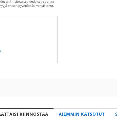
estä. Ilmoitetuissa tiedoissa saattaa
n myyjä on sen pyynnöstäsi vahvistanut.
AATTAISI KIINNOSTAA
AIEMMIN KATSOTUT