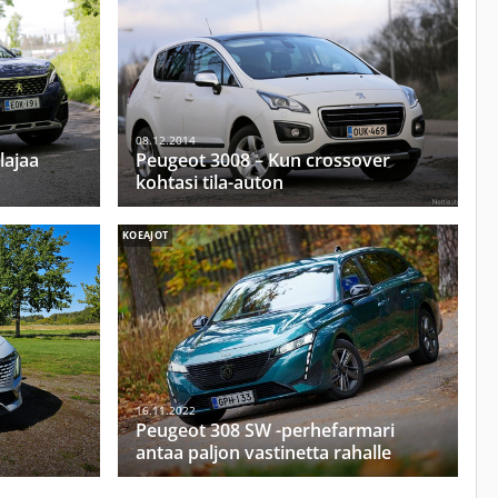
08.12.2014
lajaa
Peugeot 3008 – Kun crossover
kohtasi tila-auton
KOEAJOT
16.11.2022
Peugeot 308 SW -perhefarmari
antaa paljon vastinetta rahalle