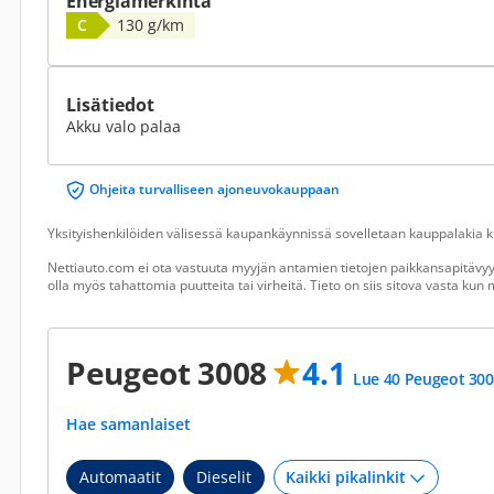
Energiamerkintä
C
130 g/km
Lisätiedot
Akku valo palaa
Ohjeita turvalliseen ajoneuvokauppaan
Yksityishenkilöiden välisessä kaupankäynnissä sovelletaan kauppalakia ku
Nettiauto.com ei ota vastuuta myyjän antamien tietojen paikkansapitävyyd
olla myös tahattomia puutteita tai virheitä. Tieto on siis sitova vasta ku
Peugeot 3008
4.1
Lue 40 Peugeot 300
Hae samanlaiset
Automaatit
Dieselit