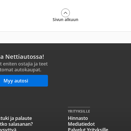
Sivun alkuun
ta Nettiautossa!
t eniten ostajia ja teet
tomat autokaupat.
Myy autosi
YRITYKSILLE
tuki ja palaute
Hinnasto
tko salasanan?
Mediatiedot
ysyttyä
Palvelut Yrityksille