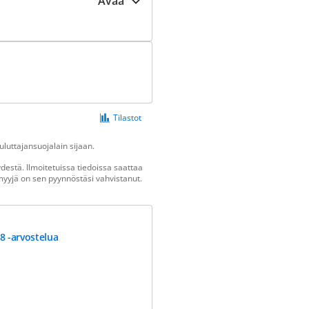
Avaa
Tilastot
luttajansuojalain sijaan.
estä. Ilmoitetuissa tiedoissa saattaa
n myyjä on sen pyynnöstäsi vahvistanut.
8 -arvostelua