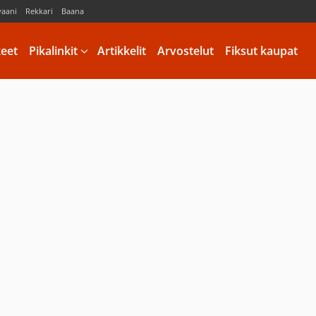
vaani
Rekkari
Baana
keet
Pikalinkit
Artikkelit
Arvostelut
Fiksut kaupat