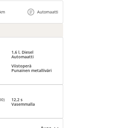
 km
Automaatti
1,6 l, Diesel
Automaatti
Viistoperä
Punainen metalliväri
00)
12,2 s
Vasemmalla