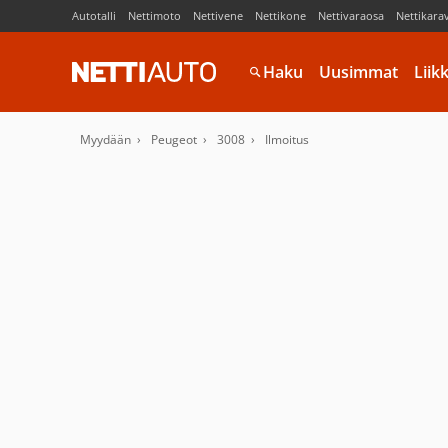
Autotalli
Nettimoto
Nettivene
Nettikone
Nettivaraosa
Nettikara
Haku
Uusimmat
Liik
Myydään
Peugeot
3008
Ilmoitus