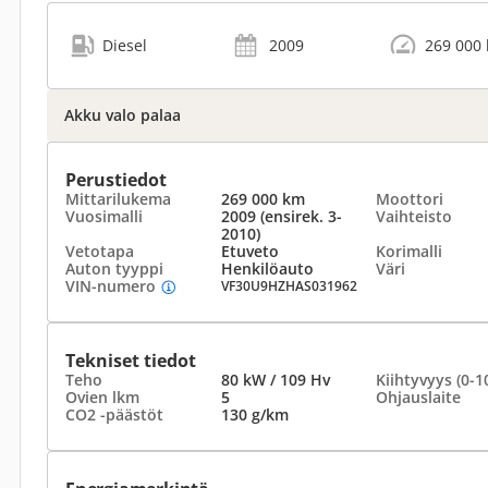
Diesel
2009
269 000
Akku valo palaa
Perustiedot
Mittarilukema
269 000 km
Moottori
Vuosimalli
2009 (ensirek. 3-
Vaihteisto
2010)
Vetotapa
Etuveto
Korimalli
Auton tyyppi
Henkilöauto
Väri
VIN-numero
VF30U9HZHAS031962
Tekniset tiedot
Teho
80 kW / 109 Hv
Kiihtyvyys (0-1
Ovien lkm
5
Ohjauslaite
CO2 -päästöt
130 g/km