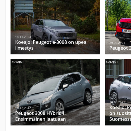
14.11.2024
Koeajo: Peugeot e-3008 on upea
29.06.2021
ilmestys
Peugeot 3
KOEAJOT
KOEAJOT
14.08.2025
Koeajo: P
18.12.2012
Peugeot 3008 HYbrid4:
on suosit
Ensimmäinen laatuaan
Suomess