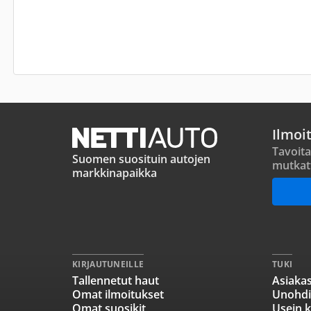
Ilmoi
Tavoita
Suomen suosituin autojen
mutkat
markkinapaikka
KIRJAUTUNEILLE
TUKI
Tallennetut haut
Asiakas
Omat ilmoitukset
Unohdi
Omat suosikit
Usein k