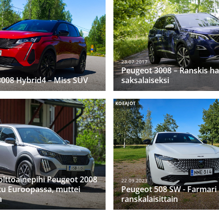
23.07.2017
Peugeot 3008 – Ranskis ha
008 Hybrid4 – Miss SUV
saksalaiseksi
KOEAJOT
olttoainepihi Peugeot 2008
22.09.2023
tu Euroopassa, muttei
Peugeot 508 SW - Farmari
a
ranskalaisittain