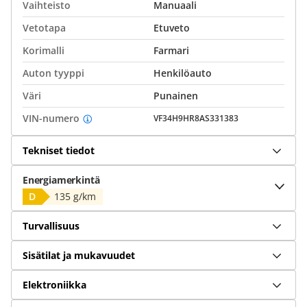
Vaihteisto
Manuaali
Vetotapa
Etuveto
Korimalli
Farmari
Auton tyyppi
Henkilöauto
Väri
Punainen
VIN-numero
VF34H9HR8AS331383
Tekniset tiedot
Energiamerkintä
D
135 g/km
Turvallisuus
Sisätilat ja mukavuudet
Elektroniikka