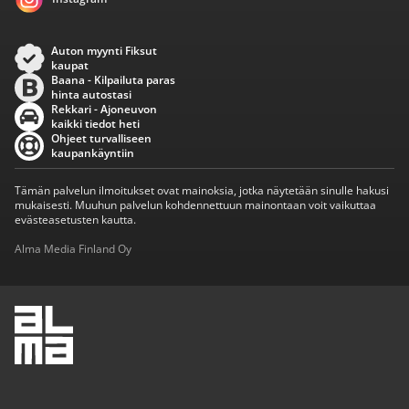
Auton myynti Fiksut
kaupat
Baana - Kilpailuta paras
hinta autostasi
Rekkari - Ajoneuvon
kaikki tiedot heti
Ohjeet turvalliseen
kaupankäyntiin
Tämän palvelun ilmoitukset ovat mainoksia, jotka näytetään sinulle hakusi
mukaisesti. Muuhun palvelun kohdennettuun mainontaan voit vaikuttaa
evästeasetusten kautta.
Alma Media Finland Oy