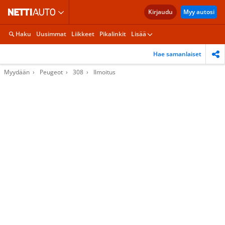
Kirjaudu
Myy autosi
Haku
Uusimmat
Liikkeet
Pikalinkit
Lisää
Hae samanlaiset
Myydään
Peugeot
308
Ilmoitus