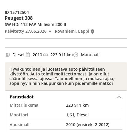
ID 15712504
Peugeot 308
SW HDi 112 FAP Millesim 200 II
Päivitetty 27.05.2026
Rovaniemi, Lappi
Diesel
2010
223 911 km
Manuaali
Hyväkuntoinen ja luotettava auto päivittäiseen
käyttöön. Auto toimii moitteettomasti ja on ollut
säännöllisessä ajossa. Taloudellinen ja mukava ajaa,
sopii hyvin niin kaupunkiin kuin pidemmille matkoi
Perustiedot
Mittarilukema
223 911 km
Moottori
1,6 l, Diesel
Vuosimalli
2010 (ensirek. 2-2012)