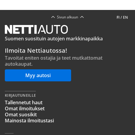
Sivun alkuun
FI
/
EN
Suomen suosituin autojen markkinapaikka
Ilmoita Nettiautossa!
Tavoitat eniten ostajia ja teet mutkattomat
autokaupat.
Myy autosi
KIRJAUTUNEILLE
Tallennetut haut
Omat ilmoitukset
Omat suosikit
Mainosta ilmoitustasi