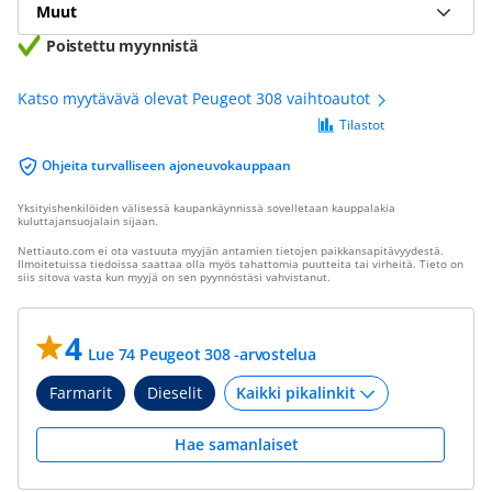
Muut
Poistettu myynnistä
Katso myytävävä olevat Peugeot 308 vaihtoautot
Tilastot
Ohjeita turvalliseen ajoneuvokauppaan
Yksityishenkilöiden välisessä kaupankäynnissä sovelletaan kauppalakia
kuluttajansuojalain sijaan.
Nettiauto.com ei ota vastuuta myyjän antamien tietojen paikkansapitävyydestä.
Ilmoitetuissa tiedoissa saattaa olla myös tahattomia puutteita tai virheitä. Tieto on
siis sitova vasta kun myyjä on sen pyynnöstäsi vahvistanut.
4
Lue 74 Peugeot 308 -arvostelua
Farmarit
Dieselit
Hae samanlaiset