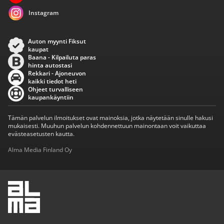
Instagram
Auton myynti Fiksut
kaupat
Baana - Kilpailuta paras
hinta autostasi
Rekkari - Ajoneuvon
kaikki tiedot heti
Ohjeet turvalliseen
kaupankäyntiin
Tämän palvelun ilmoitukset ovat mainoksia, jotka näytetään sinulle hakusi
mukaisesti. Muuhun palvelun kohdennettuun mainontaan voit vaikuttaa
evästeasetusten kautta.
Alma Media Finland Oy