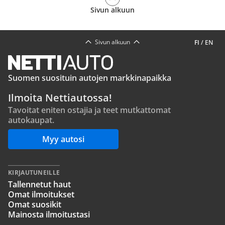
Sivun alkuun
Sivun alkuun
FI
/
EN
Suomen suosituin autojen markkinapaikka
Ilmoita Nettiautossa!
Tavoitat eniten ostajia ja teet mutkattomat
autokaupat.
Myy autosi
KIRJAUTUNEILLE
Tallennetut haut
Omat ilmoitukset
Omat suosikit
Mainosta ilmoitustasi