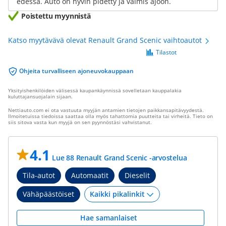
edessä. Auto on hyvin pidetty ja valmis ajoon.
Poistettu myynnistä
Katso myytävävä olevat Renault Grand Scenic vaihtoautot
Tilastot
Ohjeita turvalliseen ajoneuvokauppaan
Yksityishenkilöiden välisessä kaupankäynnissä sovelletaan kauppalakia
kuluttajansuojalain sijaan.
Nettiauto.com ei ota vastuuta myyjän antamien tietojen paikkansapitävyydestä.
Ilmoitetuissa tiedoissa saattaa olla myös tahattomia puutteita tai virheitä. Tieto on
siis sitova vasta kun myyjä on sen pyynnöstäsi vahvistanut.
4.1
Lue 88 Renault Grand Scenic -arvostelua
Tila-autot
Automaatit
Dieselit
Vähäpäästöiset
Hae samanlaiset