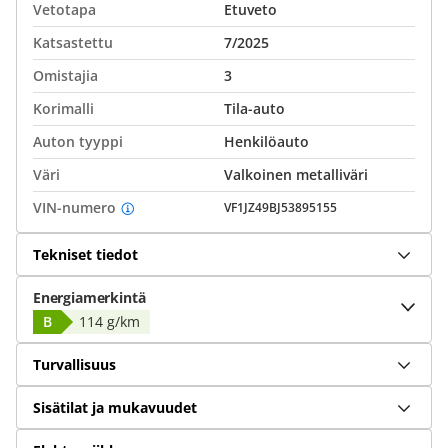
Vetotapa
Etuveto
Katsastettu
7/2025
Omistajia
3
Korimalli
Tila-auto
Auton tyyppi
Henkilöauto
Väri
Valkoinen metalliväri
VIN-numero
VF1JZ49BJ53895155
Tekniset tiedot
Energiamerkintä
B
114 g/km
Turvallisuus
Sisätilat ja mukavuudet