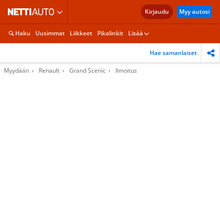
Kirjaudu
Myy autosi
Haku
Uusimmat
Liikkeet
Pikalinkit
Lisää
Hae samanlaiset
Myydään
Renault
Grand Scenic
Ilmoitus