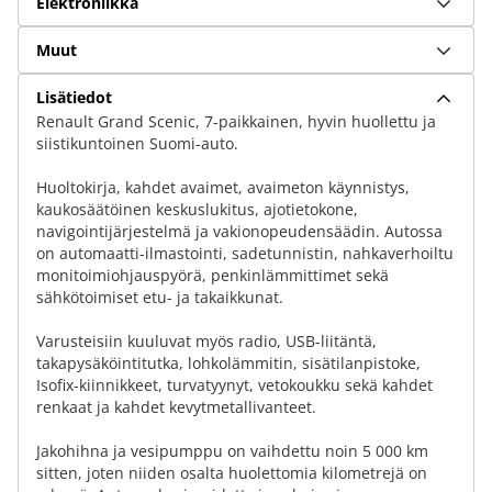
Elektroniikka
Muut
Lisätiedot
Renault Grand Scenic, 7-paikkainen, hyvin huollettu ja
siistikuntoinen Suomi-auto.
Huoltokirja, kahdet avaimet, avaimeton käynnistys,
kaukosäätöinen keskuslukitus, ajotietokone,
navigointijärjestelmä ja vakionopeudensäädin. Autossa
on automaatti-ilmastointi, sadetunnistin, nahkaverhoiltu
monitoimiohjauspyörä, penkinlämmittimet sekä
sähkötoimiset etu- ja takaikkunat.
Varusteisiin kuuluvat myös radio, USB-liitäntä,
takapysäköintitutka, lohkolämmitin, sisätilanpistoke,
Isofix-kiinnikkeet, turvatyynyt, vetokoukku sekä kahdet
renkaat ja kahdet kevytmetallivanteet.
Jakohihna ja vesipumppu on vaihdettu noin 5 000 km
sitten, joten niiden osalta huolettomia kilometrejä on