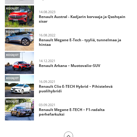
KOEAJOT
14.08.2023
Renault Austral - Kadjarin korvaaja ja Qashqain
sisar
KOEAJOT
16.08.2022
Renault Megane E-Tech - tyyliä, tunnelmaa ja
hintaa
KOEAJOT
14.12.2021
Renault Arkana – Muotovalio–SUV
KOEAJOT
16.09.2021
Renault Clio E-TECH Hybrid – Pihistelevä
puolihybridi
KOEAJOT
03.09.2021
Renault Megane E-TECH – F1-radalta
perhefarkuksi