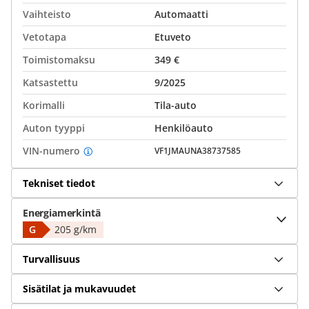
Vaihteisto
Automaatti
Vetotapa
Etuveto
Toimistomaksu
349 €
Katsastettu
9/2025
Korimalli
Tila-auto
Auton tyyppi
Henkilöauto
VIN-numero
VF1JMAUNA38737585
Tekniset tiedot
Energiamerkintä
G
205 g/km
Turvallisuus
Sisätilat ja mukavuudet