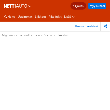
Kirjaudu
Myy autosi
Haku
Uusimmat
Liikkeet
Pikalinkit
Lisää
Hae samanlaiset
Myydään
Renault
Grand Scenic
Ilmoitus