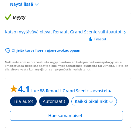
Näytä lisää
Myyty
Katso myytävävä olevat Renault Grand Scenic vaihtoautot
Tilastot
Ohjeita turvalliseen ajoneuvokauppaan
Nettiauto.com ei ota vastuuta myyjän antamien tietojen paikkansapitävyydestä.
Ilmoitetuissa tiedoissa saattaa olla myös tahattomia puutteita tai virheitä. Tieto on
siis sitova vasta kun myyjä on sen pyynnöstäsi vahvistanut.
4.1
Lue 88 Renault Grand Scenic -arvostelua
Tila-autot
Automaatit
Hae samanlaiset