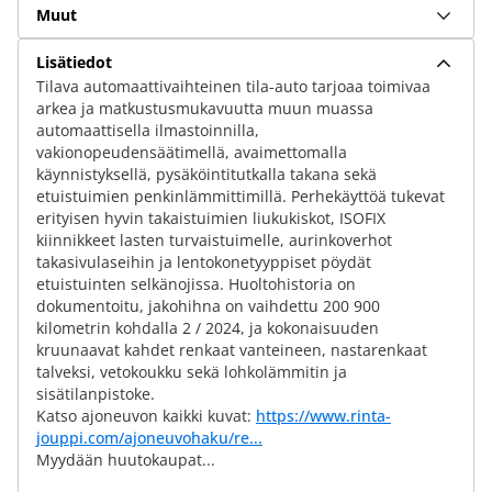
Muut
Lisätiedot
Tilava automaattivaihteinen tila-auto tarjoaa toimivaa
arkea ja matkustusmukavuutta muun muassa
automaattisella ilmastoinnilla,
vakionopeudensäätimellä, avaimettomalla
käynnistyksellä, pysäköintitutkalla takana sekä
etuistuimien penkinlämmittimillä. Perhekäyttöä tukevat
erityisen hyvin takaistuimien liukukiskot, ISOFIX
kiinnikkeet lasten turvaistuimelle, aurinkoverhot
takasivulaseihin ja lentokonetyyppiset pöydät
etuistuinten selkänojissa. Huoltohistoria on
dokumentoitu, jakohihna on vaihdettu 200 900
kilometrin kohdalla 2 / 2024, ja kokonaisuuden
kruunaavat kahdet renkaat vanteineen, nastarenkaat
talveksi, vetokoukku sekä lohkolämmitin ja
sisätilanpistoke.
Katso ajoneuvon kaikki kuvat:
https://www.rinta-
jouppi.com/ajoneuvohaku/re...
Myydään huutokaupat...