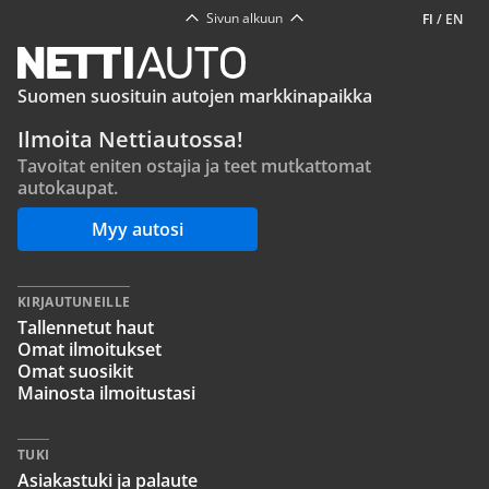
Sivun alkuun
FI
/
EN
Suomen suosituin autojen markkinapaikka
Ilmoita Nettiautossa!
Tavoitat eniten ostajia ja teet mutkattomat
autokaupat.
Myy autosi
KIRJAUTUNEILLE
Tallennetut haut
Omat ilmoitukset
Omat suosikit
Mainosta ilmoitustasi
TUKI
Asiakastuki ja palaute