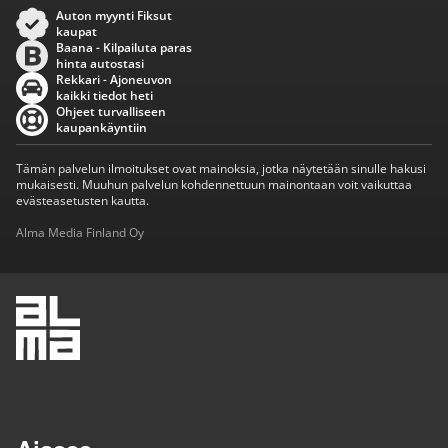
Auton myynti Fiksut
kaupat
Baana - Kilpailuta paras
hinta autostasi
Rekkari - Ajoneuvon
kaikki tiedot heti
Ohjeet turvalliseen
kaupankäyntiin
Tämän palvelun ilmoitukset ovat mainoksia, jotka näytetään sinulle hakusi
mukaisesti. Muuhun palvelun kohdennettuun mainontaan voit vaikuttaa
evästeasetusten kautta.
Alma Media Finland Oy