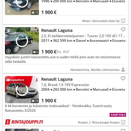
1996
● 200 000 km
● Bensiini
● Manuaali
● Etuveto
1 900 €
13
Ähtäri, Korsumäen Auto Ky
Renault Laguna
2,0, Ei tieliikennekelpoinen - Tourer 2,0 16V dCi 175hv 6AT Dynamique Business
2011
● 362 599 km
● Diesel
● Automaatti
● Etuveto
1 900 €
Sis. ALV
5
myydään justiin katsastettu aut o uuden tieltä pois auto on seisonnassa
tällä hetkellä
Hämeenlinna, Markku Lehmusmies
Renault Laguna
1,6, Break 1,6 16V Expression
2004
● 282 000 km
● Bensiini
● Manuaali
● Etuveto
1 900 €
18
6 kk korotonta ja kulutonta maksuaikaa! - Vetokoukku, Suomi-auto,
Katsastettu 3/2026
KAMPANJA
Kuopio, J. Rinta-Jouppi Kuopio