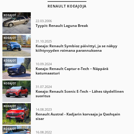
RENAULT KOEAJOJA
KOEAJOT
22.03.2006
Tyypit: Renault Laguna Break
KOEAJOT
31.10.2025
Koeajo: Renault Symbioz päivittyi, ja se näkyy
kiihtyvyyden roimana parannuksena
KOEAJOT
10.09.2024
Koeajo: Renault Captur e-Tech – Näppärä
katumaasturi
KOEAJOT
31.07.2024
Koeajo: Renault Scenic E-Tech – Lähes täydellinen
suoritus
KOEAJOT
14.08.2023
Renault Austral - Kadjarin korvaaja ja Qashqain
sisar
KOEAJOT
16.08.2022