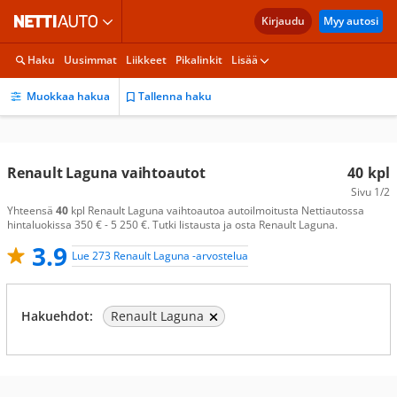
Kirjaudu
Myy autosi
Haku
Uusimmat
Liikkeet
Pikalinkit
Lisää
Muokkaa hakua
Tallenna haku
Renault Laguna vaihtoautot
40
kpl
Sivu
1/2
Yhteensä
40
kpl Renault Laguna vaihtoautoa autoilmoitusta Nettiautossa
hintaluokissa 350 € - 5 250 €. Tutki listausta ja osta Renault Laguna.
3.9
Lue 273 Renault Laguna -arvostelua
Hakuehdot:
Renault Laguna