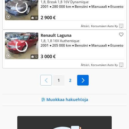
1,8, Break 1,8 16V Dynamique
2001
● 280 000 km
● Bensiini
● Manuaali
● Etuveto
2 900 €
18
Ähtäri, Korsumäen Auto Ky
Renault Laguna
1,8, 1,8 16V Authentique
2001
● 205 000 km
● Bensiini
● Manuaali
● Etuveto
3 000 €
12
Ähtäri, Korsumäen Auto Ky
1
2
Muokkaa hakuehtoja