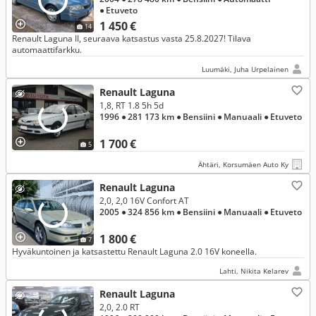
● Etuveto
1 450 €
14
Renault Laguna II, seuraava katsastus vasta 25.8.2027! Tilava
automaattifarkku.
Luumäki, Juha Urpelainen
Renault Laguna
1,8, RT 1.8 5h 5d
1996
● 281 173 km
● Bensiini
● Manuaali
● Etuveto
1 700 €
5
Ähtäri, Korsumäen Auto Ky
Renault Laguna
2,0, 2,0 16V Confort AT
2005
● 324 856 km
● Bensiini
● Manuaali
● Etuveto
1 800 €
7
Hyväkuntoinen ja katsastettu Renault Laguna 2.0 16V koneella.
Lahti, Nikita Kelarev
Renault Laguna
2,0, 2.0 RT