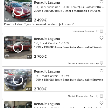
Renault Laguna
1,5, Pieni ruokainen 1.5 Dci Eco2*Juuri katsastettu ja huollettu* Erittäin hyvä*
2009
● 266 000 km
● Diesel
● Manuaali
● Etuveto
2 499 €
21
Pieniruokainen* Juuri runsaasti huollettu ja korjattu*
Lempäälä, J.Lundan Ky
Renault Laguna
1,6, Break Confort 1.6 16V
1999
● 190 000 km
● Bensiini
● Manuaali
● Etuveto
2 700 €
5
Ähtäri, Korsumäen Auto Ky
Renault Laguna
1,6, Break Confort 1,6 16V
1999
● 156 981 km
● Bensiini
● Manuaali
● Etuveto
2 700 €
13
Ähtäri, Korsumäen Auto Ky
Renault Laguna