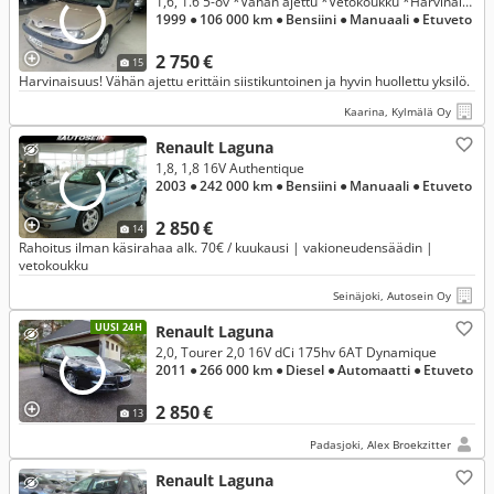
1,6, 1.6 5-ov *Vähän ajettu *Vetokoukku *Harvinaisuus
1999
● 106 000 km
● Bensiini
● Manuaali
● Etuveto
2 750 €
15
Harvinaisuus! Vähän ajettu erittäin siistikuntoinen ja hyvin huollettu yksilö.
Kaarina, Kylmälä Oy
Renault Laguna
1,8, 1,8 16V Authentique
2003
● 242 000 km
● Bensiini
● Manuaali
● Etuveto
2 850 €
14
Rahoitus ilman käsirahaa alk. 70€ / kuukausi | vakioneudensäädin |
vetokoukku
Seinäjoki, Autosein Oy
UUSI 24H
Renault Laguna
2,0, Tourer 2,0 16V dCi 175hv 6AT Dynamique
2011
● 266 000 km
● Diesel
● Automaatti
● Etuveto
2 850 €
13
Padasjoki, Alex Broekzitter
Renault Laguna