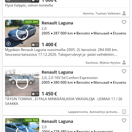
1 000 €
10
Hyvä halppis, volvon koneella
Hamina, Tuomas Valkonen
UUSI 24H
Renault Laguna
2,0
2005
● 287 000 km
● Bensiini
● Manuaali
● Etuveto
1 400 €
10
Myydään Renault Laguna vuosimallia 2005. 2L bensiiniä. 284 000 km.
Seuraava katsastus 17.12.2026. Takajarrulevyt ja -palat vaihdettiin.
Takapalkin puslat vaihdettiin. Myös pallonivelet ja kallistuksen
Kauhava, Mykola Kyrylov
Renault Laguna
2,0, 2.0 16V 5d Confort Expression
2005
● 380 000 km
● Bensiini
● Manuaali
● Etuveto
1 450 €
19
TÄYSIN TOIMIVA , EI PALA MINKÄÄNLAISIA VIKAVALOJA . LEIMAA 11 / 26
SAAKKA
Lappeenranta, Autovälitys Jantunen Ky
UUSI 72H
Renault Laguna
2,0
2004
● 278 480 km
● Bensiini
● Automaatti