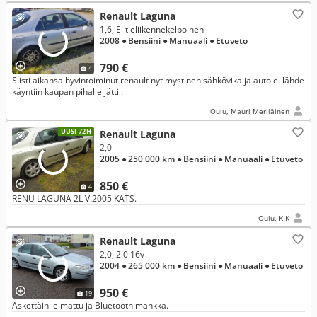
Renault Laguna
1,6, Ei tieliikennekelpoinen
2008
● Bensiini
● Manuaali
● Etuveto
790 €
4
Siisti aikansa hyvintoiminut renault nyt mystinen sähkövika ja auto ei lähde
käyntiin kaupan pihalle jätti .
Oulu, Mauri Meriläinen
UUSI 72H
Renault Laguna
2,0
2005
● 250 000 km
● Bensiini
● Manuaali
● Etuveto
850 €
4
RENU LAGUNA 2L V.2005 KATS.
Oulu, K K
Renault Laguna
2,0, 2.0 16v
2004
● 265 000 km
● Bensiini
● Manuaali
● Etuveto
950 €
19
Äskettäin leimattu ja Bluetooth mankka.