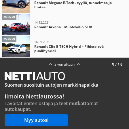
Renault Megane E-Tech - tyyliä, tunnelmaa ja
hintaa
KOEAJOT
14.12.2021
Renault Arkana – Muotovalio–SUV
KOEAJOT
16.09.2021
Renault Clio E-TECH Hybrid – Pihistelevä
puolihybridi
Sivun alkuun
FI
/
EN
Suomen suosituin autojen markkinapaikka
Ilmoita Nettiautossa!
Tavoitat eniten ostajia ja teet mutkattomat
autokaupat.
Myy autosi