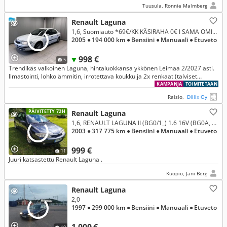
Tuusula, Ronnie Malmberg
Renault Laguna
1,6, Suomiauto *69€/KK KÄSIRAHA 0€ I SAMA OMISTAJA 2014-2026! *ILMASTOINTI I KOUKKU*
2005
● 194 000 km
● Bensiini
● Manuaali
● Etuveto
998 €
5
Trendikäs valkoinen Laguna, hintaluokkansa ykkönen Leimaa 2/2027 asti.
Ilmastointi, lohkolämmitin, irrotettava koukku ja 2x renkaat (talviset
aluilla). Edukas käyttis heti ajoon! Ei vaihtoa kallimpaan
KAMPANJA
TOIMITETAAN
Raisio,
Diilix Oy
PÄIVITETTY 72H
Renault Laguna
1,6, RENAULT LAGUNA II (BG0/1_) 1.6 16V (BG0A, BG0L) (K4M 710; K4M 714) (79 kW / 107 hv)
2003
● 317 775 km
● Bensiini
● Manuaali
● Etuveto
999 €
11
Juuri katsastettu Renault Laguna .
Kuopio, Jani Berg
Renault Laguna
2,0
1997
● 299 000 km
● Bensiini
● Manuaali
● Etuveto