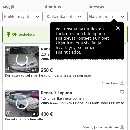
Myyjä
Ilmoitus
Järjestys
Kaikki myyjät
Voit nostaa hakutulosten
kärkeen sinua lähimpänä
Ohituskaista
Nosta ilmoituksesi tähän?
sijaitsevat kohteet, kun olet
kirjautuneena sisään ja
hyväksynyt selaimen
Renault Laguna
sijaintitiedot.
2,0, Ei tieliikennekelpoinen
2006
● 274 440 km
● Bensiini
● Manuaali
● Etuveto
350 €
12
Korjaustaitoiselle perheauto. Pois pihasta seisomasta
Lahti, Simon Banks
Renault Laguna
1,6, Ei tieliikennekelpoinen
2005
● 442 363 km
● Bensiini
● Manuaali
● Etuveto
400 €
3
Pienellä laitolla leimalle
Kajaani, Joona Karjalainen