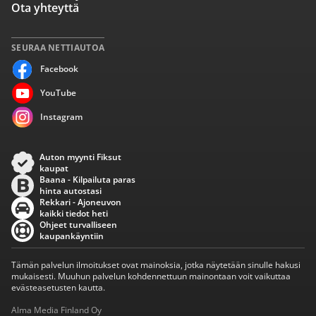
Ota yhteyttä
SEURAA NETTIAUTOA
Facebook
YouTube
Instagram
Auton myynti Fiksut
kaupat
Baana - Kilpailuta paras
hinta autostasi
Rekkari - Ajoneuvon
kaikki tiedot heti
Ohjeet turvalliseen
kaupankäyntiin
Tämän palvelun ilmoitukset ovat mainoksia, jotka näytetään sinulle hakusi
mukaisesti. Muuhun palvelun kohdennettuun mainontaan voit vaikuttaa
evästeasetusten kautta.
Alma Media Finland Oy