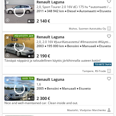
Renault Laguna
2,0, Sport Tourer 2.0 16V dCi 175 hv *automaatti / Vetokoukku / Vaihto / Rahoitus / Alk. 69 € kk / 0 € käsirahalla /
2011
● 348 942 km
● Diesel
● Automaatti
● Etuveto
2 140 €
14
Muhos, Suomen Autotukku Oy
PÄIVITETTY 24H
Renault Laguna
2,0, 2.0 16V #JuuriKatsastettu! #Ilmastointi #Käyttis! #Penkinlämmittimet #Lohkolämmitin
2003
● 195 000 km
● Bensiini
● Manuaali
● Etuveto
2 190 €
30
Tästäpä näppärä ja taloudellinen käyttis järkihinnalla uuteen kotiin!
TOIMITETAAN
Tampere, RS-Trade
UUSI 72H
Renault Laguna
1,6
2005
● Bensiini
● Manuaali
● Etuveto
2 300 €
15
Nice and well-maintained car. Clean inside and out.
Maalahti, Vladyslav Marchenko