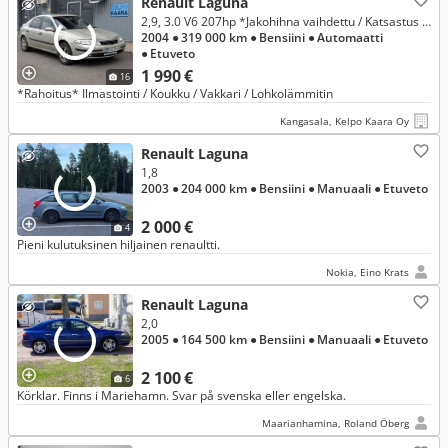
Renault Laguna
2,9, 3.0 V6 207hp *Jakohihna vaihdettu / Katsastus 3/2027*
2004
● 319 000 km
● Bensiini
● Automaatti
● Etuveto
1 990 €
16
*Rahoitus* Ilmastointi / Koukku / Vakkari / Lohkolämmitin
Kangasala, Kelpo Kaara Oy
Renault Laguna
1,8
2003
● 204 000 km
● Bensiini
● Manuaali
● Etuveto
2 000 €
4
Pieni kulutuksinen hiljainen renaultti.
Nokia, Eino Krats
Renault Laguna
2,0
2005
● 164 500 km
● Bensiini
● Manuaali
● Etuveto
2 100 €
6
Körklar. Finns i Mariehamn. Svar på svenska eller engelska.
Maarianhamina, Roland Öberg