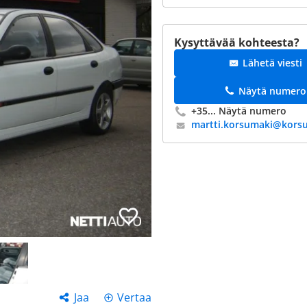
Kysyttävää kohteesta?
Lähetä viesti
Näytä numero
+35...
Näytä numero
Jaa
Vertaa