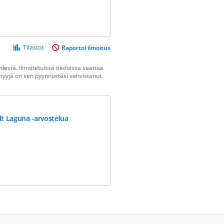
Tilastot
Raportoi ilmoitus
estä. Ilmoitetuissa tiedoissa saattaa
n myyjä on sen pyynnöstäsi vahvistanut.
t Laguna -arvostelua