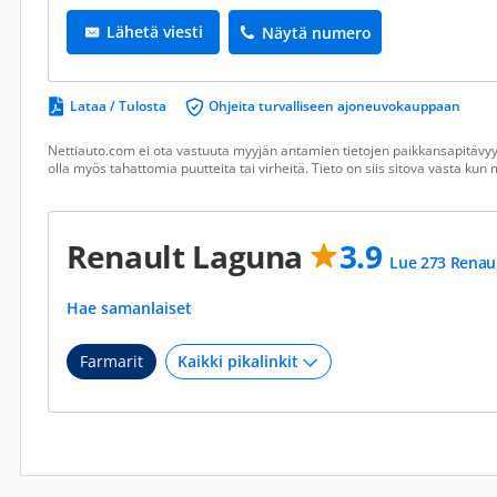
Lähetä viesti
Näytä numero
Lataa / Tulosta
Ohjeita turvalliseen ajoneuvokauppaan
Nettiauto.com ei ota vastuuta myyjän antamien tietojen paikkansapitävyyd
olla myös tahattomia puutteita tai virheitä. Tieto on siis sitova vasta ku
Renault Laguna
3.9
Lue 273 Renaul
Hae samanlaiset
Farmarit