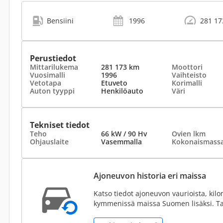
Bensiini
1996
281 17
Perustiedot
Mittarilukema
281 173 km
Moottori
Vuosimalli
1996
Vaihteisto
Vetotapa
Etuveto
Korimalli
Auton tyyppi
Henkilöauto
Väri
Tekniset tiedot
Teho
66 kW / 90 Hv
Ovien lkm
Ohjauslaite
Vasemmalla
Kokonaismass
Ajoneuvon historia eri maissa
Katso tiedot ajoneuvon vaurioista, kilo
kymmenissä maissa Suomen lisäksi. Ta