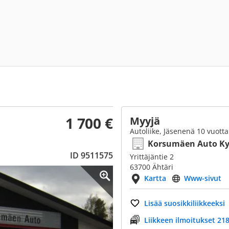
1 700 €
Myyjä
Autoliike, Jäsenenä 10 vuotta
Korsumäen Auto K
ID 9511575
Yrittäjäntie 2
63700 Ähtäri
Kartta
Www-sivut
Lisää suosikkiliikkeeksi
Liikkeen ilmoitukset 218