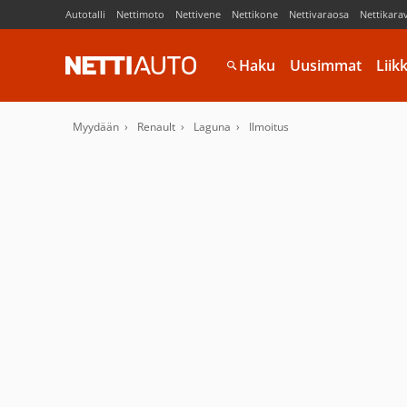
Autotalli
Nettimoto
Nettivene
Nettikone
Nettivaraosa
Nettikara
Haku
Uusimmat
Liik
Myydään
Renault
Laguna
Ilmoitus