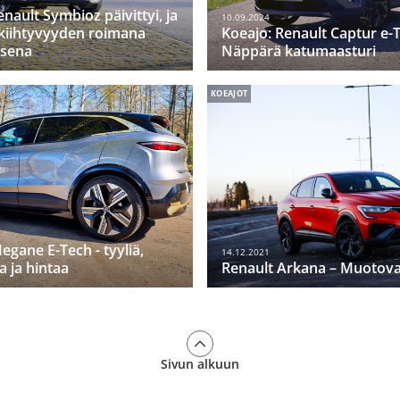
nault Symbioz päivittyi, ja
10.09.2024
kiihtyvyyden roimana
Koeajo: Renault Captur e-
sena
Näppärä katumaasturi
KOEAJOT
egane E-Tech - tyyliä,
14.12.2021
 ja hintaa
Renault Arkana – Muotov
Sivun alkuun