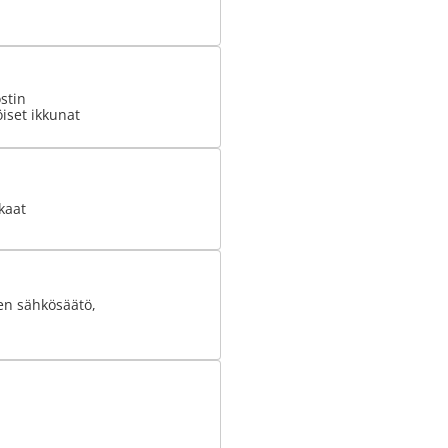
stin
iset ikkunat
kaat
ien sähkösäätö,