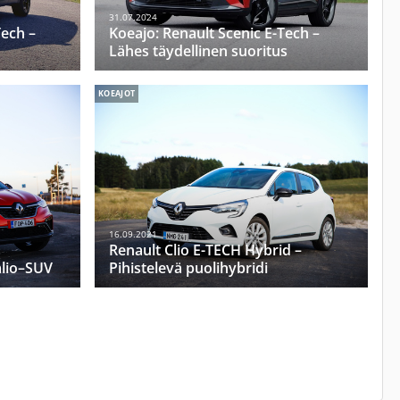
31.07.2024
Tech –
Koeajo: Renault Scenic E-Tech –
Lähes täydellinen suoritus
KOEAJOT
16.09.2021
Renault Clio E-TECH Hybrid –
alio–SUV
Pihistelevä puolihybridi