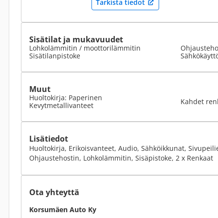
Tarkista tiedot
Sisätilat ja mukavuudet
Lohkolämmitin / moottorilämmitin
Ohjausteho
Sisätilanpistoke
Sähkökäyttö
Muut
Huoltokirja: Paperinen
Kahdet ren
Kevytmetallivanteet
Lisätiedot
Huoltokirja, Erikoisvanteet, Audio, Sähköikkunat, Sivupeil
Ohjaustehostin, Lohkolämmitin, Sisäpistoke, 2 x Renkaat
Ota yhteyttä
Korsumäen Auto Ky