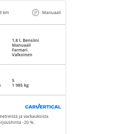
3 km
Manuaali
1,8 l, Bensiini
Manuaali
Farmari
Valkoinen
5
a
1 985 kg
metreistä ja varkauksista
rjoushinta -20 %.