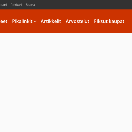
vaani
Rekkari
Baana
keet
Pikalinkit
Artikkelit
Arvostelut
Fiksut kaupat