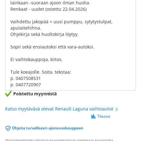
lainkaan -suoraan ajoon ilman huolia.
Renkaat - uudet (ostettu 22.04.2026)
Vaihdettu jakopää + uusi pumppu, sytytystulpat,
apulaitehihna.
Ohjekirja sekä huoltokirja löytyy.
Sopii sekä ensiautoksi että vara-autoksi.
Ei vaihtokauppoja, kiitos.
Tule koeajolle. Soita, tekstaa:
p. 0407508531
p. 0407720907
Poistettu myynnistä
Katso myytävävä olevat Renault Laguna vaihtoautot
Tilastot
Ohjeita turvalliseen ajoneuvokauppaan
Yksityishenkilöiden välisessä kaupankäynnissä sovelletaan kauppalakia