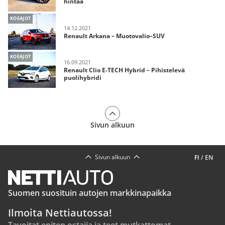
hintaa
KOEAJOT
14.12.2021
Renault Arkana – Muotovalio–SUV
KOEAJOT
16.09.2021
Renault Clio E-TECH Hybrid – Pihistelevä
puolihybridi
Sivun alkuun
Sivun alkuun
FI
/
EN
Suomen suosituin autojen markkinapaikka
Ilmoita Nettiautossa!