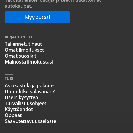
Tavoitat eniten ostajia ja teet mutkattomat
autokaupat.
Myy autosi
KIRJAUTUNEILLE
Tallennetut haut
Omat ilmoitukset
Omat suosikit
Mainosta ilmoitustasi
TUKI
Asiakastuki ja palaute
Unohditko salasanan?
Usein kysyttyä
Turvallisuusohjeet
Käyttöehdot
Oppaat
Saavutettavuusseloste