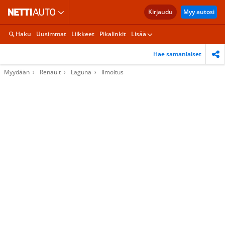
Kirjaudu
Myy autosi
Haku
Uusimmat
Liikkeet
Pikalinkit
Lisää
Hae samanlaiset
Myydään
Renault
Laguna
Ilmoitus