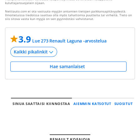
kuluttajansuojalain sijaan.
Nettiauto.com ei ota vastuuta myyjän antamien tietojen paikkansapitävyydestä.
Ilmoitetuissa tiedoissa saattaa olla myös tahattomia puutteita tai virheitä. Tieto on
siis sitova vasta kun myyjä on sen pyynnöstäsi vahvistanut.
3.9
Lue 273 Renault Laguna -arvostelua
Hae samanlaiset
SINUA SAATTAISI KIINNOSTAA
AIEMMIN KATSOTUT
SUOSITUT
RENAULT KOEAJOJA