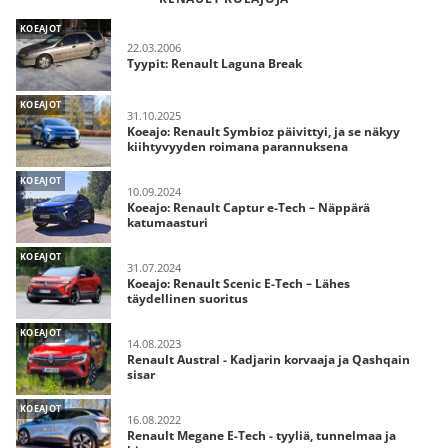
KOEAJOT
22.03.2006
Tyypit: Renault Laguna Break
KOEAJOT
31.10.2025
Koeajo: Renault Symbioz päivittyi, ja se näkyy
kiihtyvyyden roimana parannuksena
KOEAJOT
10.09.2024
Koeajo: Renault Captur e-Tech – Näppärä
katumaasturi
KOEAJOT
31.07.2024
Koeajo: Renault Scenic E-Tech – Lähes
täydellinen suoritus
KOEAJOT
14.08.2023
Renault Austral - Kadjarin korvaaja ja Qashqain
sisar
KOEAJOT
16.08.2022
Renault Megane E-Tech - tyyliä, tunnelmaa ja