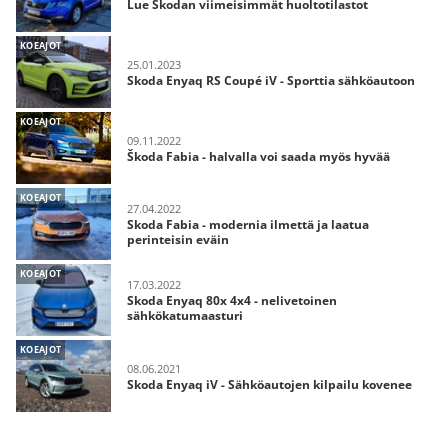
Lue Škodan viimeisimmät huoltotilastot
KOEAJOT
25.01.2023
Skoda Enyaq RS Coupé iV - Sporttia sähköautoon
KOEAJOT
09.11.2022
Škoda Fabia - halvalla voi saada myös hyvää
KOEAJOT
27.04.2022
Skoda Fabia - modernia ilmettä ja laatua
perinteisin eväin
KOEAJOT
17.03.2022
Skoda Enyaq 80x 4x4 - nelivetoinen
sähkökatumaasturi
KOEAJOT
08.06.2021
Skoda Enyaq iV - Sähköautojen kilpailu kovenee