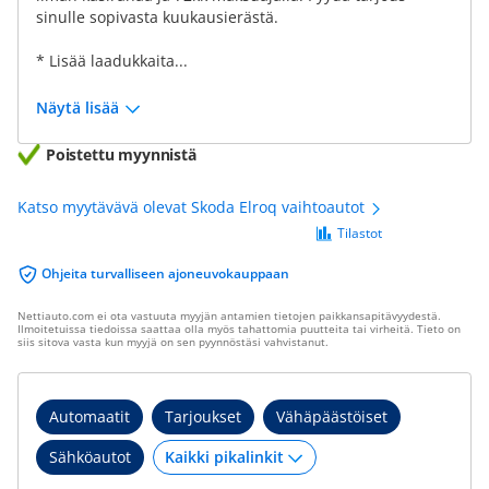
sinulle sopivasta kuukausierästä.
* Lisää laadukkaita...
Näytä lisää
Poistettu myynnistä
Katso myytävävä olevat Skoda Elroq vaihtoautot
Tilastot
Ohjeita turvalliseen ajoneuvokauppaan
Nettiauto.com ei ota vastuuta myyjän antamien tietojen paikkansapitävyydestä.
Ilmoitetuissa tiedoissa saattaa olla myös tahattomia puutteita tai virheitä. Tieto on
siis sitova vasta kun myyjä on sen pyynnöstäsi vahvistanut.
Automaatit
Tarjoukset
Vähäpäästöiset
Sähköautot