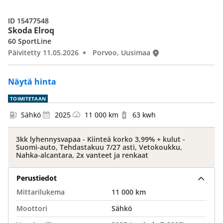
ID 15477548
Skoda Elroq
60 SportLine
Päivitetty 11.05.2026
Porvoo, Uusimaa
Näytä hinta
TOIMITETAAN
Sähkö
2025
11 000 km
63 kwh
3kk lyhennysvapaa - Kiinteä korko 3,99% + kulut -
Suomi-auto, Tehdastakuu 7/27 asti, Vetokoukku,
Nahka-alcantara, 2x vanteet ja renkaat
Perustiedot
Mittarilukema
11 000 km
Moottori
Sähkö