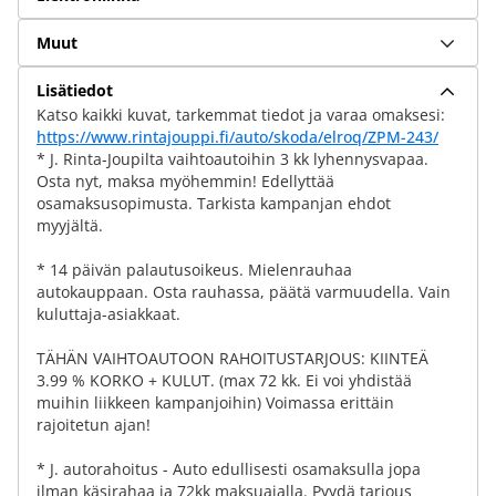
Muut
Lisätiedot
Katso kaikki kuvat, tarkemmat tiedot ja varaa omaksesi:
https://www.rintajouppi.fi/auto/skoda/elroq/ZPM-243/
* J. Rinta-Joupilta vaihtoautoihin 3 kk lyhennysvapaa.
Osta nyt, maksa myöhemmin! Edellyttää
osamaksusopimusta. Tarkista kampanjan ehdot
myyjältä.
* 14 päivän palautusoikeus. Mielenrauhaa
autokauppaan. Osta rauhassa, päätä varmuudella. Vain
kuluttaja-asiakkaat.
TÄHÄN VAIHTOAUTOON RAHOITUSTARJOUS: KIINTEÄ
3.99 % KORKO + KULUT. (max 72 kk. Ei voi yhdistää
muihin liikkeen kampanjoihin) Voimassa erittäin
rajoitetun ajan!
* J. autorahoitus - Auto edullisesti osamaksulla jopa
ilman käsirahaa ja 72kk maksuajalla. Pyydä tarjous