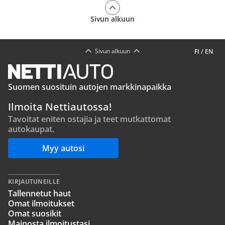
Sivun alkuun
Sivun alkuun
FI
/
EN
Suomen suosituin autojen markkinapaikka
Ilmoita Nettiautossa!
Tavoitat eniten ostajia ja teet mutkattomat
autokaupat.
Myy autosi
KIRJAUTUNEILLE
Tallennetut haut
Omat ilmoitukset
Omat suosikit
Mainosta ilmoitustasi