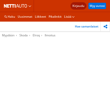
Kirjaudu
Myy autosi
Haku
Uusimmat
Liikkeet
Pikalinkit
Lisää
Hae samanlaiset
Myydään
Skoda
Elroq
Ilmoitus