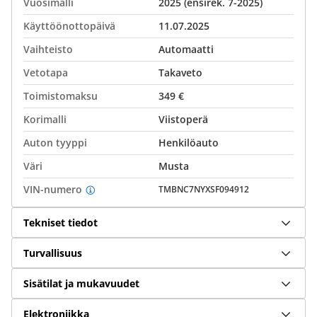
Vuosimalli
2025 (ensirek. 7-2025)
Käyttöönottopäivä
11.07.2025
Vaihteisto
Automaatti
Vetotapa
Takaveto
Toimistomaksu
349 €
Korimalli
Viistoperä
Auton tyyppi
Henkilöauto
Väri
Musta
VIN-numero
TMBNC7NYXSF094912
Tekniset tiedot
Turvallisuus
Sisätilat ja mukavuudet
Elektroniikka