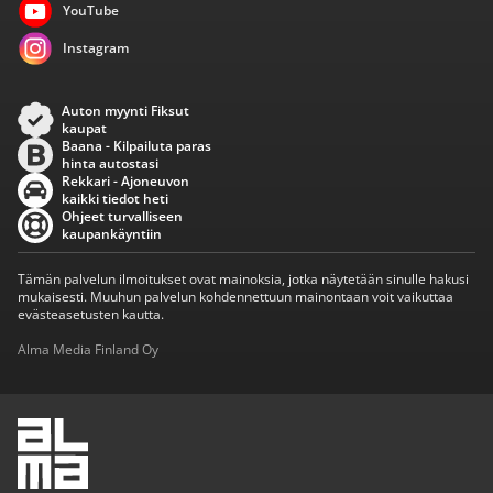
YouTube
Instagram
Auton myynti Fiksut
kaupat
Baana - Kilpailuta paras
hinta autostasi
Rekkari - Ajoneuvon
kaikki tiedot heti
Ohjeet turvalliseen
kaupankäyntiin
Tämän palvelun ilmoitukset ovat mainoksia, jotka näytetään sinulle hakusi
mukaisesti. Muuhun palvelun kohdennettuun mainontaan voit vaikuttaa
evästeasetusten kautta.
Alma Media Finland Oy